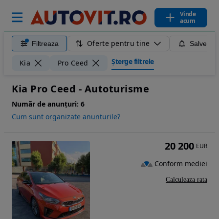
Vinde
acum
Oferte pentru tine
Filtreaza
Salveaza
Șterge filtrele
Kia
Pro Ceed
Kia Pro Ceed - Autoturisme
Număr de anunțuri:
6
Cum sunt organizate anunturile?
20 200
EUR
Conform mediei
Calculeaza rata