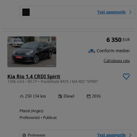
Vezi anunțurile
6 350
EUR
Conform mediei
Calculeaza rata
Kia Rio 1.4 CRDI Spirit
1396 cm3 • 90 CP • Posibilitate RATE / KIA RIO "SPIRIT
250 134 km
Diesel
2016
Pitesti (Arges)
Profesionist • Publicat
Vezi anunțurile
Profesionist