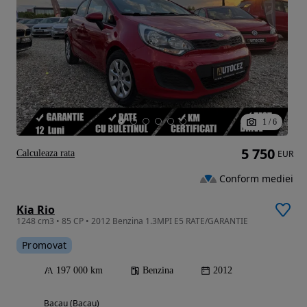
1
/
6
5 750
Calculeaza rata
EUR
Conform mediei
Kia Rio
1248 cm3 • 85 CP • 2012 Benzina 1.3MPI E5 RATE/GARANTIE
Promovat
197 000 km
Benzina
2012
Bacau (Bacau)