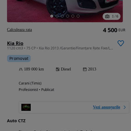
1
/
6
4 500
Calculeaza rata
EUR
Kia Rio
1120 cm3 • 75 CP • Kia Rio 2013 /Garantie/Finanțare Rate Fixe/LivrareGR
Promovat
189 000 km
Diesel
2013
Carani (Timis)
Profesionist • Publicat
Vezi anunțurile
Auto CTZ