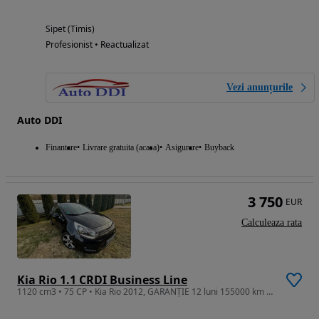
Sipet (Timis)
Profesionist • Reactualizat
Vezi anunțurile
Auto DDI
Finantare
Livrare gratuita (acasa)
Asigurare
Buyback
3 750
EUR
Calculeaza rata
Kia Rio 1.1 CRDI Business Line
1120 cm3 • 75 CP • Kia Rio 2012, GARANȚIE 12 luni 155000 km reali, ful