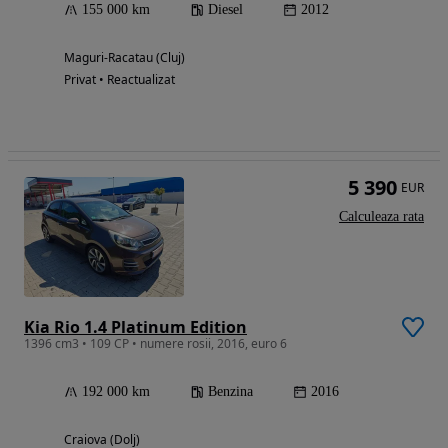
155 000 km
Diesel
2012
Maguri-Racatau (Cluj)
Privat • Reactualizat
5 390
EUR
Calculeaza rata
Kia Rio 1.4 Platinum Edition
1396 cm3 • 109 CP • numere rosii, 2016, euro 6
192 000 km
Benzina
2016
Craiova (Dolj)