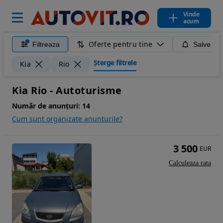
Vinde
acum
Oferte pentru tine
Filtreaza
Salveaza
Șterge filtrele
Kia
Rio
Kia Rio - Autoturisme
Număr de anunțuri:
14
Cum sunt organizate anunturile?
3 500
EUR
Calculeaza rata