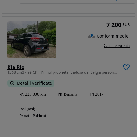
7 200
EUR
Conform mediei
Calculeaza rata
Kia Rio
1368 cm3 • 99 CP • Primul proprietar , adusa din Belgia personal pe roti, cutie automata.
Detalii verificate
225 000 km
Benzina
2017
Iasi (Iasi)
Privat • Publicat