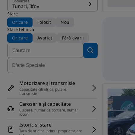
Localizare
Tunari, Ilfov
Stare
Oricare
Folosit
Nou
Stare tehnică
Oricare
Avariat
Fără avarii
Motorizare și transmisie
Capacitate cilindrica, putere, 
transmisie
Caroserie și capacitate
Culoare, numar de portiere, numar 
locuri
Istoric și stare
Tara de origine, primul proprietar, are 