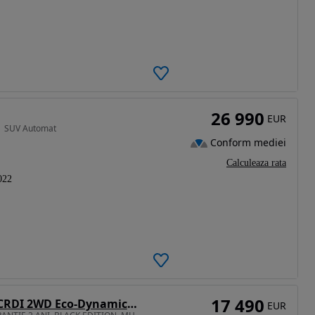
26 990
EUR
 | SUV Automat
Conform mediei
Calculeaza rata
022
17 490
Kia Sportage 1.6 CRDI 2WD Eco-Dynamics+ (48V M-H) DCT Vision
EUR