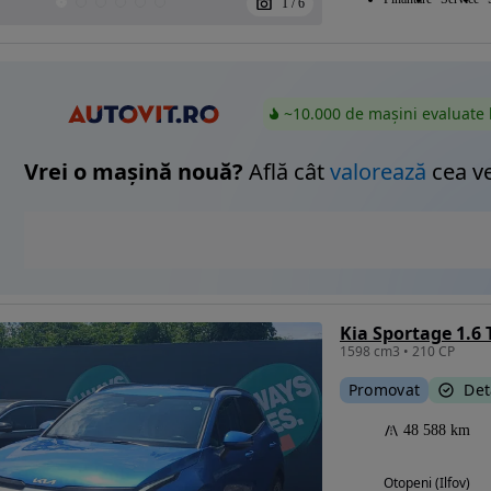
1
/
6
~10.000 de mașini evaluate 
Vrei o mașină nouă?
Află cât
valorează
cea v
Kia Sportage 1.6 
1598 cm3 • 210 CP
Promovat
Det
48 588 km
Otopeni (Ilfov)