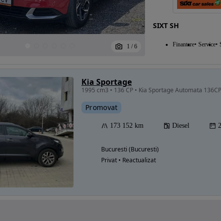
SIXT SH
Finantare
Service
1
/
6
Kia Sportage
1995 cm3 • 136 CP • Kia Sportage Automata 136C
Promovat
173 152 km
Diesel
Bucuresti (Bucuresti)
Privat • Reactualizat