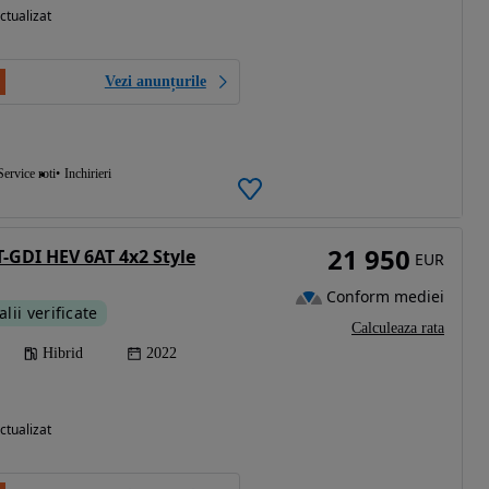
ctualizat
Vezi anunțurile
Service roti
Inchirieri
21 950
T-GDI HEV 6AT 4x2 Style
EUR
Conform mediei
alii verificate
Calculeaza rata
Hibrid
2022
ctualizat