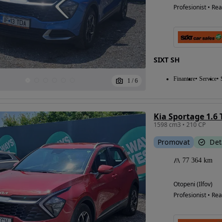
Profesionist • Rea
SIXT SH
Finantare
Service
1
/
6
Kia Sportage 1.6 
1598 cm3 • 210 CP
Promovat
Det
77 364 km
Otopeni (Ilfov)
Profesionist • Rea