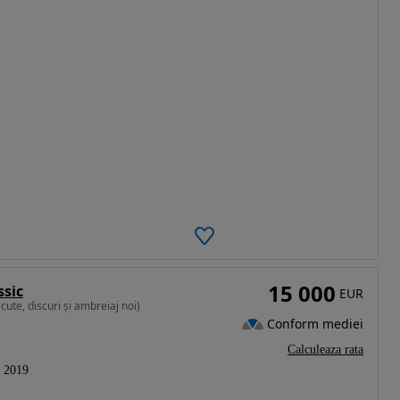
15 000
ssic
EUR
cute, discuri și ambreiaj noi)
Conform mediei
Calculeaza rata
2019