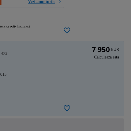
Vezi anunțurile
Service roti
Inchirieri
7 950
EUR
P 4X2
Calculeaza rata
2015