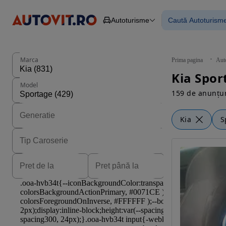
Autoturisme
Caută Autoturism
Autoturisme
Piese
Toate mașinil
Camioane
Mașinile rulat
Constructii
Mașini noi
Agro
Mașini electri
Marca
Prima pagina
Aut
Autoutilitare
Mașini cu fin
Kia Spor
Motociclete
Mașini cu deta
Model
Remorci
159 de anunțur
Kia
S