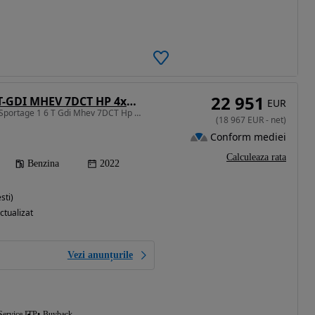
22 951
Kia Sportage 1.6 T-GDI MHEV 7DCT HP 4x4 Business Line
EUR
1598 cm3 • 180 CP • Kia Sportage 1 6 T Gdi Mhev 7DCT Hp 4X4 Business Line 2022
(
18 967
EUR
-
net
)
Conform mediei
Calculeaza rata
Benzina
2022
sti)
ctualizat
Vezi anunțurile
Service ITP
Buyback