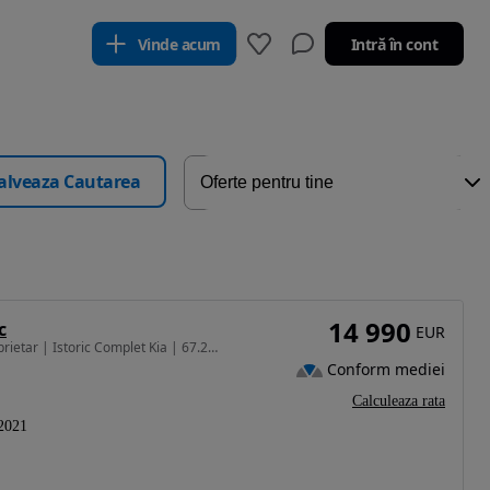
Vinde acum
Intră în cont
alveaza Cautarea
14 990
c
EUR
1591 cm3 • 132 CP • Kia Sportage Black | Unic Proprietar | Istoric Complet Kia | 67.217 km
Conform mediei
Calculeaza rata
2021