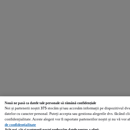
Nouă ne pasă ca datele tale personale să rămână confidențiale
Noi și partenerii noștri
375
stocăm și/sau accesăm informații pe dispozitivul dvs.
datelor cu caracter personal. Puteți accepta sau gestiona alegerile dvs. făcând cl
confidențialitate. Aceste alegeri vor fi raportate partenerilor noștri și nu vă vor 
de confidențialitate
Atât noi, cât și partenerii noștri prelucrăm datele pentru a oferi: