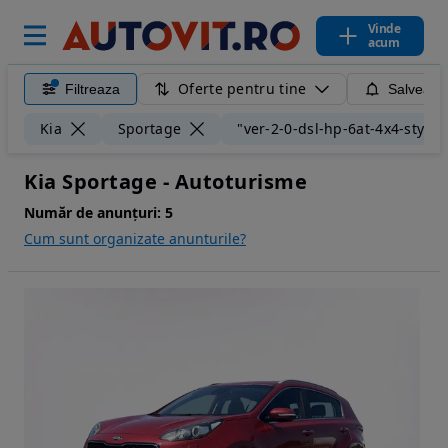
Vinde
acum
Oferte pentru tine
Filtreaza
Salveaza
Kia
Sportage
"ver-2-0-dsl-hp-6at-4x4-style"
Kia Sportage - Autoturisme
Număr de anunțuri:
5
Cum sunt organizate anunturile?