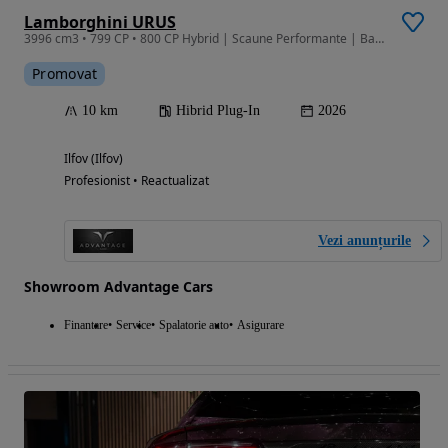
Lamborghini URUS
3996 cm3 • 799 CP • 800 CP Hybrid | Scaune Performante | Bang & Olufsen | Masaj | 23"
Promovat
10 km
Hibrid Plug-In
2026
Ilfov (Ilfov)
Profesionist • Reactualizat
Vezi anunțurile
Showroom Advantage Cars
Finantare
Service
Spalatorie auto
Asigurare