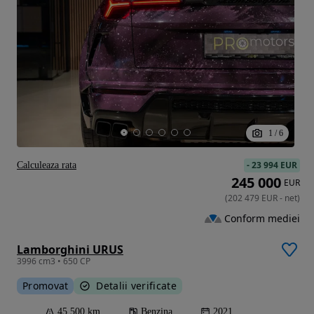
1
/
6
-
23 994 EUR
Calculeaza rata
245 000
EUR
(
202 479
EUR
-
net
)
Conform mediei
Lamborghini URUS
3996 cm3 • 650 CP
Promovat
Detalii verificate
45 500 km
Benzina
2021