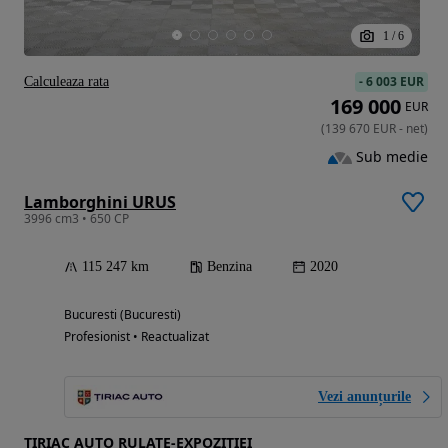
1
/
6
-
6 003 EUR
Calculeaza rata
169 000
EUR
(
139 670
EUR
-
net
)
Sub medie
Lamborghini URUS
3996 cm3 • 650 CP
115 247 km
Benzina
2020
Bucuresti (Bucuresti)
Profesionist • Reactualizat
Vezi anunțurile
TIRIAC AUTO RULATE-EXPOZITIEI