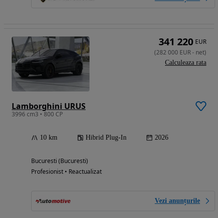
341 220
EUR
(
282 000
EUR
-
net
)
Calculeaza rata
Lamborghini URUS
3996 cm3 • 800 CP
10 km
Hibrid Plug-In
2026
Bucuresti (Bucuresti)
Profesionist • Reactualizat
Vezi anunțurile