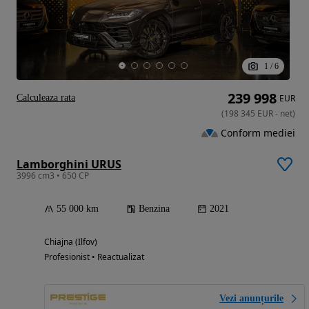
1
/
6
239 998
Calculeaza rata
EUR
(
198 345
EUR
-
net
)
Conform mediei
Lamborghini URUS
3996 cm3 • 650 CP
55 000 km
Benzina
2021
Chiajna (Ilfov)
Profesionist • Reactualizat
Vezi anunțurile