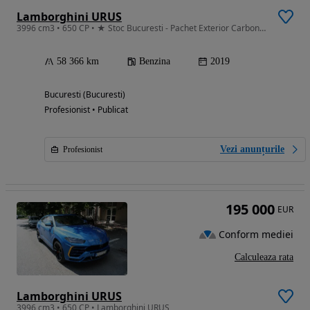
Lamborghini URUS
3996 cm3 • 650 CP • ★ Stoc Bucuresti - Pachet Exterior Carbon Mansory
58 366 km
Benzina
2019
Bucuresti (Bucuresti)
Profesionist • Publicat
Vezi anunțurile
Profesionist
195 000
EUR
Conform mediei
Calculeaza rata
Lamborghini URUS
3996 cm3 • 650 CP • Lamborghini URUS