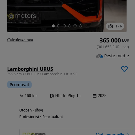
1
/
6
365 000
Calculeaza rata
EUR
(
301 653
EUR
-
net
)
Peste medie
Lamborghini URUS
3996 cm3 • 800 CP • Lamborghini Urus SE
Promovat
160 km
Hibrid Plug-In
2025
Otopeni (Ilfov)
Profesionist • Reactualizat
Vezi anunțurile