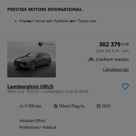
PRESTIGE MOTORS INTERNATIONAL
Finantare
Service roti
Spalatorie auto
Tractare auto
302 379
EUR
(
249 900
EUR
-
net
)
Conform mediei
Calculeaza rata
Lamborghini URUS
3996 cm3 • 800 CP • Lamborghini Urus SE MY25
8 900 km
Hibrid Plug-In
2025
Voluntari (Ilfov)
Profesionist • Publicat