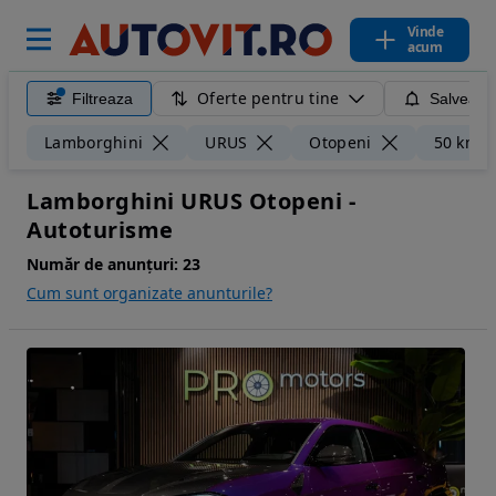
Vinde
acum
Oferte pentru tine
Filtreaza
Salveaza
Lamborghini
URUS
Otopeni
50 km
Lamborghini URUS Otopeni -
Autoturisme
Număr de anunțuri:
23
Cum sunt organizate anunturile?