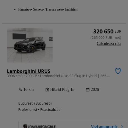
Finantare
Service
Tractare auto
Inchirieri
320 650
EUR
(
265 000
EUR
-
net
)
Calculeaza rata
Lamborghini URUS
3996 cm3 • 799 CP • Lamborghini Urus SE Plug-in Hybrid | 265.000 € | Garantie
10 km
Hibrid Plug-In
2026
Bucuresti (Bucuresti)
Profesionist • Reactualizat
Vezi anunțurile