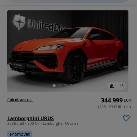
1
/
6
344 999
Calculeaza rata
EUR
(
285 123
EUR
-
net
)
Lamborghini URUS
3996 cm3 • 800 CP • Lamborghini Urus SE
Promovat