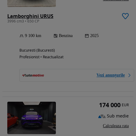
Lamborghini URUS
3996 cm3 • 650 CP
9 100 km
Benzina
2025
Bucuresti (Bucuresti)
Profesionist • Reactualizat
Vezi anunțurile
174 000
EUR
Sub medie
Calculeaza rata