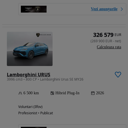
Vezi anunțurile
326 579
EUR
(
269 900
EUR
-
net
)
Calculeaza rata
Lamborghini URUS
3996 cm3 • 800 CP • Lamborghini Urus SE MY26
6 500 km
Hibrid Plug-In
2026
Voluntari (Ilfov)
Profesionist • Publicat