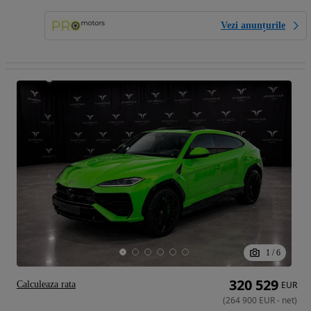
Vezi anunțurile
1
/
6
320 529
Calculeaza rata
EUR
(
264 900
EUR
-
net
)