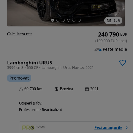
1
/
6
240 790
Calculeaza rata
EUR
(
199 000
EUR
-
net
)
Peste medie
Lamborghini URUS
3996 cm3 • 650 CP • Lamborghini Urus Novitec 2021
Promovat
69 700 km
Benzina
2021
Otopeni (Ilfov)
Profesionist • Reactualizat
Vezi anunțurile