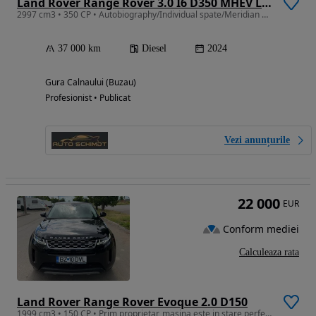
Land Rover Range Rover 3.0 I6 D350 MHEV LWB Autobiography
2997 cm3 • 350 CP • Autobiography/Individual spate/Meridian Signature/Plafon piele Nappa
37 000 km
Diesel
2024
Gura Calnaului (Buzau)
Profesionist • Publicat
Vezi anunțurile
22 000
EUR
Conform mediei
Calculeaza rata
Land Rover Range Rover Evoque 2.0 D150
1999 cm3 • 150 CP • Prim proprietar, masina este in stare perfecta