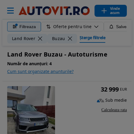
Vinde
acum
Oferte pentru tine
Filtreaza
Salveaza
Șterge filtrele
Land Rover
Buzau
Land Rover Buzau - Autoturisme
Număr de anunțuri:
4
Cum sunt organizate anunturile?
32 999
EUR
Sub medie
Calculeaza rata