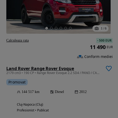
1
/
6
-
500 EUR
Calculeaza rata
11 490
EUR
Conform mediei
Land Rover Range Rover Evoque
2179 cm3 • 190 CP • Range Rover Evoque 2.2 SD4 / PANO / CAMERA / 4x4 / MERIDIAN / MEMORIE
Promovat
144 517 km
Diesel
2012
Cluj-Napoca (Cluj)
Profesionist • Publicat