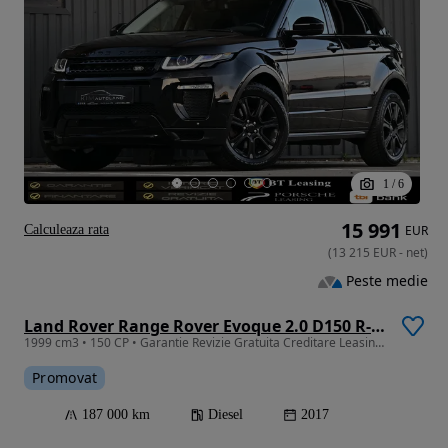
1
/
6
15 991
Calculeaza rata
EUR
(
13 215
EUR
-
net
)
Peste medie
Land Rover Range Rover Evoque 2.0 D150 R-Dynamic SE
1999 cm3 • 150 CP • Garantie Revizie Gratuita Creditare Leasing Rate Fixe R DYNAMIC
Promovat
187 000 km
Diesel
2017