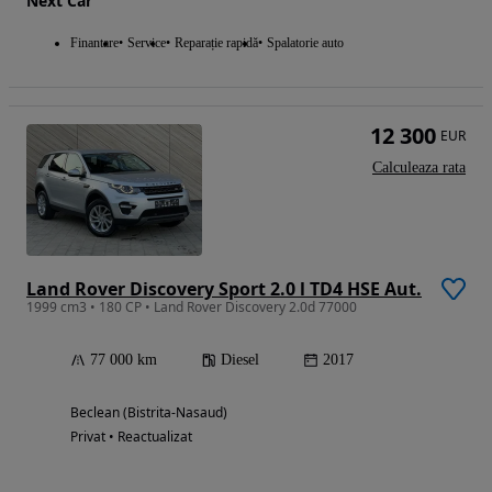
Next Car
Finantare
Service
Reparație rapidă
Spalatorie auto
12 300
EUR
Calculeaza rata
Land Rover Discovery Sport 2.0 l TD4 HSE Aut.
1999 cm3 • 180 CP • Land Rover Discovery 2.0d 77000
77 000 km
Diesel
2017
Beclean (Bistrita-Nasaud)
Privat • Reactualizat