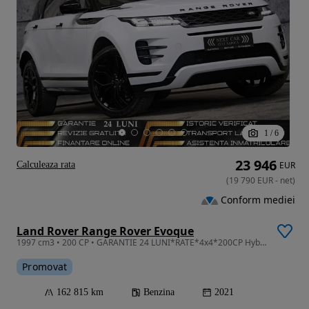
1
/
6
23 946
Calculeaza rata
EUR
(
19 790
EUR
-
net
)
Conform mediei
Land Rover Range Rover Evoque
1997 cm3 • 200 CP • GARANTIE 24 LUNI*RATE*4x4*200CP Hybrid Benzina*Dynamic*Full*Piele*Led
Promovat
162 815 km
Benzina
2021