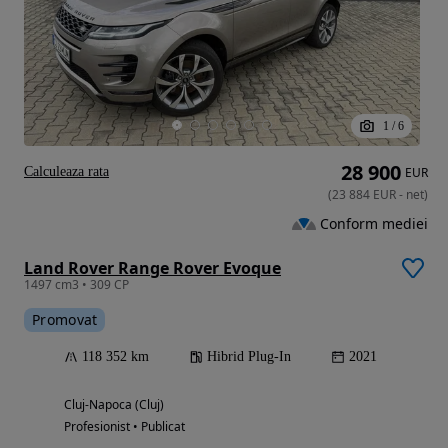
1
/
6
28 900
Calculeaza rata
EUR
(
23 884
EUR
-
net
)
Conform mediei
Land Rover Range Rover Evoque
1497 cm3 • 309 CP
Promovat
118 352 km
Hibrid Plug-In
2021
Cluj-Napoca (Cluj)
Profesionist • Publicat