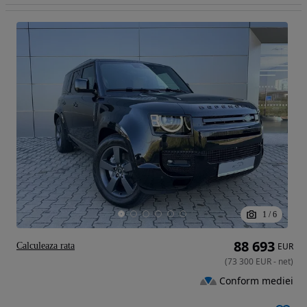
1
/
6
88 693
Calculeaza rata
EUR
(
73 300
EUR
-
net
)
Conform mediei