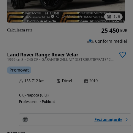
1
/
6
25 450
Calculeaza rata
EUR
Conform mediei
Land Rover Range Rover Velar
1999 cm3 • 240 CP • GARANTIE 24LUNI*DISTRIBUTIE*RATE*240Cp*4x4*R Dynamic*Led*Piele*Digital
Promovat
155 712 km
Diesel
2019
Cluj-Napoca (Cluj)
Profesionist • Publicat
Vezi anunțurile