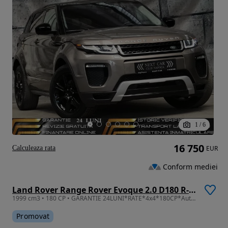
1
/
6
16 750
Calculeaza rata
EUR
Conform mediei
Land Rover Range Rover Evoque 2.0 D180 R-Dynamic HSE
1999 cm3 • 180 CP • GARANTIE 24LUNI*RATE*4x4*180CP*Automata*Dynamic*Piele*Head Up*Navi*Led
Promovat