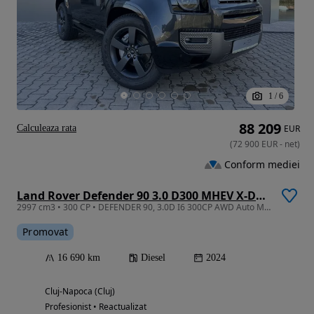
1
/
6
88 209
Calculeaza rata
EUR
(
72 900
EUR
-
net
)
Conform mediei
Land Rover Defender 90 3.0 D300 MHEV X-Dynamic HSE
2997 cm3 • 300 CP • DEFENDER 90, 3.0D I6 300CP AWD Auto MHEV, X-Dynamic HSE
Promovat
16 690 km
Diesel
2024
Cluj-Napoca (Cluj)
Profesionist • Reactualizat