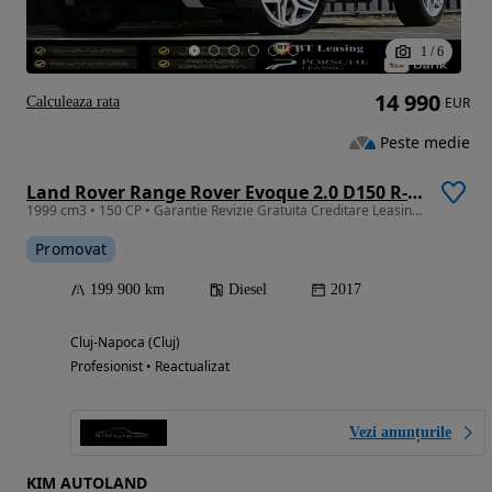
1
/
6
14 990
Calculeaza rata
EUR
Peste medie
Land Rover Range Rover Evoque 2.0 D150 R-Dynamic HSE
1999 cm3 • 150 CP • Garantie Revizie Gratuita Creditare Leasing Rate Fixe R-Dynamic 4x4
Promovat
199 900 km
Diesel
2017
Cluj-Napoca (Cluj)
Profesionist • Reactualizat
Vezi anunțurile
KIM AUTOLAND