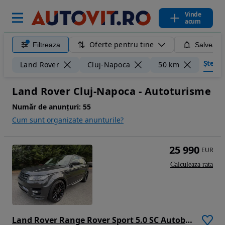
Vinde
acum
Oferte pentru tine
Filtreaza
Salveaza
Șterge 
Land Rover
Cluj-Napoca
50 km
Land Rover Cluj-Napoca - Autoturisme
Număr de anunțuri:
55
Cum sunt organizate anunturile?
25 990
EUR
Calculeaza rata
Land Rover Range Rover Sport 5.0 SC Autobiography