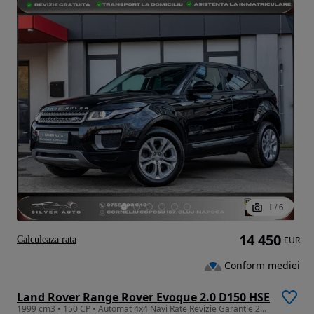
1
/
6
14 450
Calculeaza rata
EUR
Conform mediei
Land Rover Range Rover Evoque 2.0 D150 HSE
1999 cm3 • 150 CP • Automat 4x4 Navi Rate Revizie Garantie 24 luni