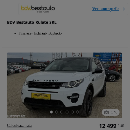
Vezi anunțurile
BDV Bestauto Rulate SRL
Finantare
Inchirieri
Buyback
1
/
6
12 499
Calculeaza rata
EUR