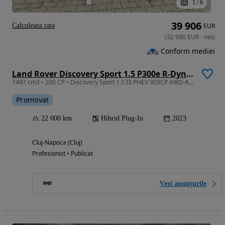
1
/
6
39 906
Calculeaza rata
EUR
(
32 980
EUR
-
net
)
Conform mediei
Land Rover Discovery Sport 1.5 P300e R-Dynamic PHEV SE
1497 cm3 • 200 CP • Discovery Sport 1.5 I3 PHEV 309CP AWD Auto, Dynamic SE
Promovat
22 000 km
Hibrid Plug-In
2023
Cluj-Napoca (Cluj)
Profesionist • Publicat
Vezi anunțurile