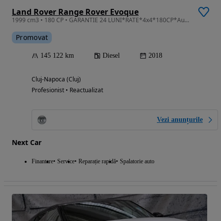
Land Rover Range Rover Evoque
1999 cm3 • 180 CP • GARANTIE 24 LUNI*RATE*4x4*180CP*Automata*Dynamic*Piele*Navi*Led*Camera
Promovat
145 122 km
Diesel
2018
Cluj-Napoca (Cluj)
Profesionist • Reactualizat
Vezi anunțurile
Next Car
Finantare
Service
Reparație rapidă
Spalatorie auto