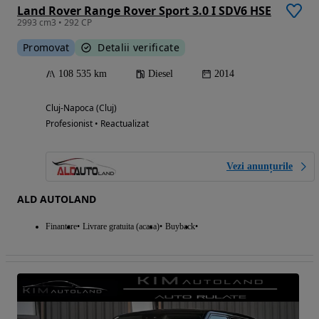
Land Rover Range Rover Sport 3.0 I SDV6 HSE
2993 cm3 • 292 CP
Promovat
Detalii verificate
108 535 km
Diesel
2014
Cluj-Napoca (Cluj)
Profesionist • Reactualizat
Vezi anunțurile
ALD AUTOLAND
Finantare
Livrare gratuita (acasa)
Buyback