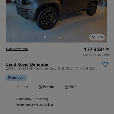
1
/
6
177 358
Calculeaza rata
EUR
(
146 577
EUR
-
net
)
Land Rover Defender
2996 cm3 • 635 CP • Defender Octa, 5 USI SUV 110, 4.4 V8 635CP AWD Auto MHEV
Promovat
1 km
Benzina
2026
Constanta (Constanta)
Profesionist • Reactualizat