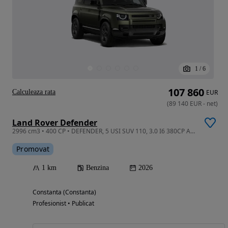
1
/
6
107 860
Calculeaza rata
EUR
(
89 140
EUR
-
net
)
Land Rover Defender
2996 cm3 • 400 CP • DEFENDER, 5 USI SUV 110, 3.0 I6 380CP AWD Auto MHEV, X-Dynamic SE
Promovat
1 km
Benzina
2026
Constanta (Constanta)
Profesionist • Publicat