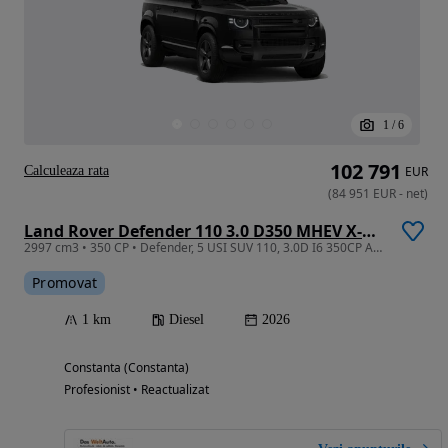
1
/
6
102 791
Calculeaza rata
EUR
(
84 951
EUR
-
net
)
Land Rover Defender 110 3.0 D350 MHEV X-Dynamic HSE
2997 cm3 • 350 CP • Defender, 5 USI SUV 110, 3.0D I6 350CP AWD Auto MHEV, X-Dynamic HSE
Promovat
1 km
Diesel
2026
Constanta (Constanta)
Profesionist • Reactualizat