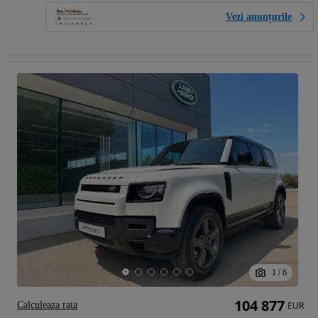
Vezi anunțurile
1
/
6
104 877
Calculeaza rata
EUR