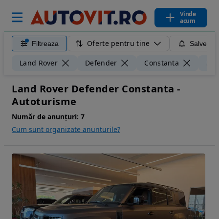
Vinde
acum
Oferte pentru tine
Filtreaza
Salveaza
Land Rover
Defender
Constanta
50 
Land Rover Defender Constanta -
Autoturisme
Număr de anunțuri:
7
Cum sunt organizate anunturile?