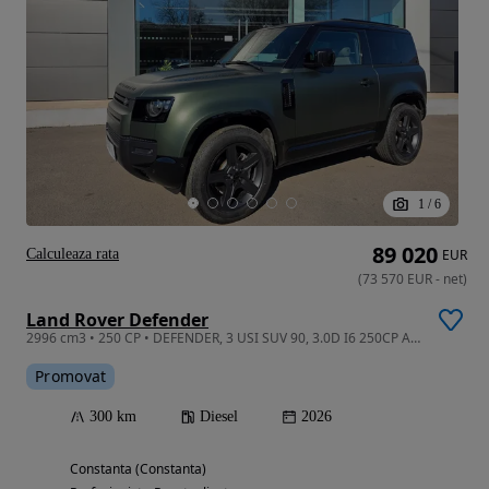
1
/
6
89 020
Calculeaza rata
EUR
(
73 570
EUR
-
net
)
Land Rover Defender
2996 cm3 • 250 CP • DEFENDER, 3 USI SUV 90, 3.0D I6 250CP AWD Auto MHEV, X-Dynamic SE,2026
Promovat
300 km
Diesel
2026
Constanta (Constanta)