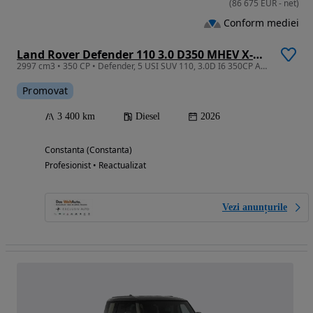
(
86 675
EUR
-
net
)
Conform mediei
Land Rover Defender 110 3.0 D350 MHEV X-Dynamic HSE
2997 cm3 • 350 CP • Defender, 5 USI SUV 110, 3.0D I6 350CP AWD Auto MHEV, X-Dynamic HSE
Promovat
3 400 km
Diesel
2026
Constanta (Constanta)
Profesionist • Reactualizat
Vezi anunțurile