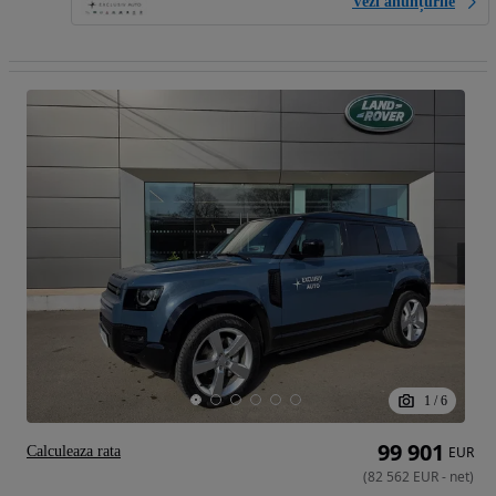
Vezi anunțurile
1
/
6
99 901
Calculeaza rata
EUR
(
82 562
EUR
-
net
)