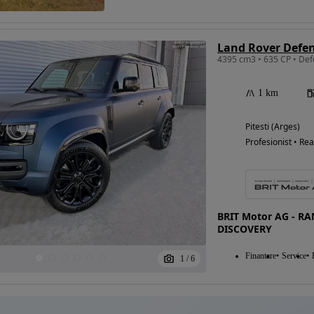
Land Rover Defen
Eligibil pentru
finantare
1 km
Pitesti (Arges)
Profesionist • Rea
BRIT Motor AG - R
DISCOVERY
Finantare
Service
1
/
6