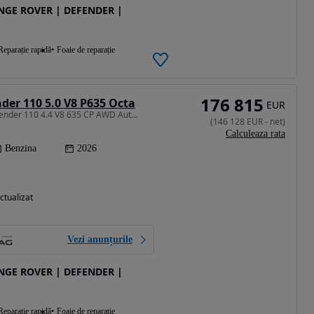
ANGE ROVER | DEFENDER |
Reparație rapidă
Foaie de reparație
176 815
der 110 5.0 V8 P635 Octa
EUR
4395 cm3 • 635 CP • Defender 110 4.4 V8 635 CP AWD Auto MHEV OCTA
(
146 128
EUR
-
net
)
Calculeaza rata
Benzina
2026
ctualizat
Vezi anunțurile
ANGE ROVER | DEFENDER |
Reparație rapidă
Foaie de reparație