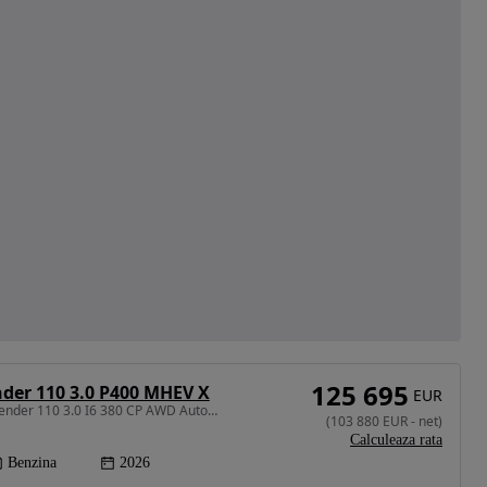
125 695
der 110 3.0 P400 MHEV X
EUR
2996 cm3 • 400 CP • Defender 110 3.0 I6 380 CP AWD Auto MHEV Vertex
(
103 880
EUR
-
net
)
Calculeaza rata
Benzina
2026