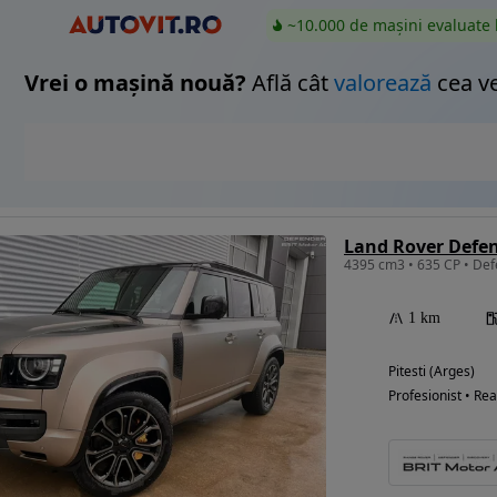
~10.000 de mașini evaluate 
Vrei o mașină nouă?
Află cât
valorează
cea v
Land Rover Defen
1 km
Pitesti (Arges)
Profesionist • Rea