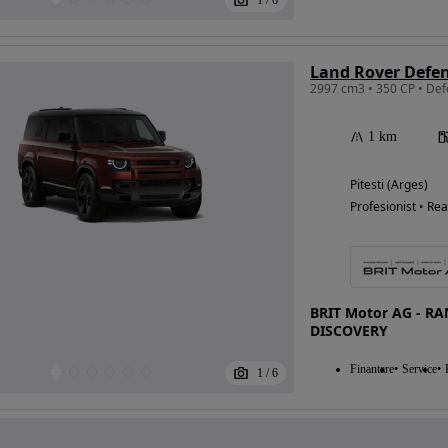
1
/
6
1 km
Pitesti (Arges)
Profesionist • Rea
BRIT Motor AG - R
DISCOVERY
Finantare
Service
1
/
6