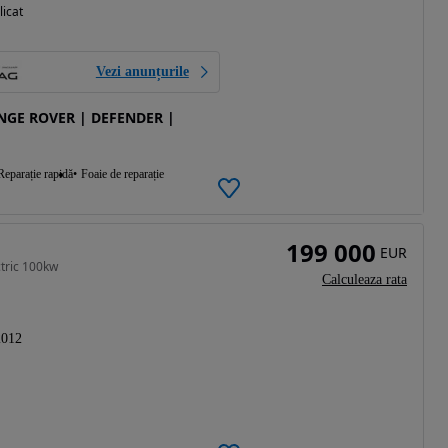
licat
Vezi anunțurile
ANGE ROVER | DEFENDER |
Reparație rapidă
Foaie de reparație
199 000
EUR
tric 100kw
Calculeaza rata
2012