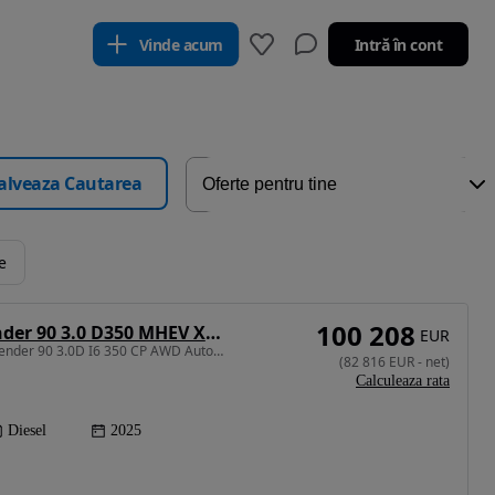
Vinde acum
Intră în cont
alveaza Cautarea
e
100 208
Land Rover Defender 90 3.0 D350 MHEV X-Dynamic HSE
EUR
2997 cm3 • 350 CP • Defender 90 3.0D I6 350 CP AWD Auto MHEV X-Dynamic HSE
(
82 816
EUR
-
net
)
Calculeaza rata
Diesel
2025