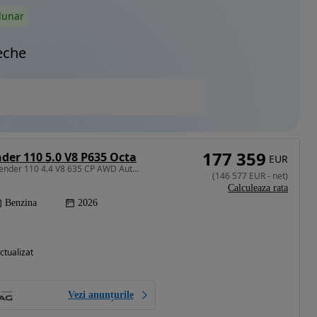
lunar
eche
177 359
der 110 5.0 V8 P635 Octa
EUR
4395 cm3 • 635 CP • Defender 110 4.4 V8 635 CP AWD Auto MHEV OCTA
(
146 577
EUR
-
net
)
Calculeaza rata
Benzina
2026
ctualizat
Vezi anunțurile