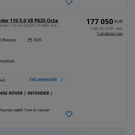
177 050
der 110 5.0 V8 P635 Octa
EUR
4395 cm3 • 635 CP • Defender 110 4.4 V8 635 CP AWD Auto MHEV OCTA
(
146 322
EUR
-
net
)
Calculeaza rata
Benzina
2026
ctualizat
Vezi anunțurile
ANGE ROVER | DEFENDER |
Reparație rapidă
Foaie de reparație