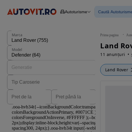
Autoturisme
Caută Autoturism
Autoturisme
Piese
Toate mașinil
Camioane
Mașinile rulat
Constructii
Mașini noi
Agro
Mașini electri
Marca
Prima pagina
Aut
Autoutilitare
Mașini cu fin
Motociclete
Mașini cu deta
Model
Remorci
11 anunțuri
Land Rover