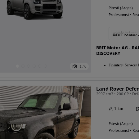
Pitesti (Arges)
Profesionist • Rea
BRIT Motor AG - R
DISCOVERY
Finantare
Service
1
/
6
Land Rover Defen
1 km
Pitesti (Arges)
Profesionist • Rea