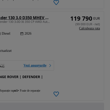
119 790
Land Rover Defender 130 3.0 D350 MHEV X-Dynamic HSE
EUR
2997 cm3 • 350 CP • Defender 130 3.0D I6 350 CP AWD Auto MHEV X-Dynamic HSE
(
99 000
EUR
-
net
)
Calculeaza rata
Diesel
2026
ctualizat
Vezi anunțurile
ANGE ROVER | DEFENDER |
Reparație rapidă
Foaie de reparație