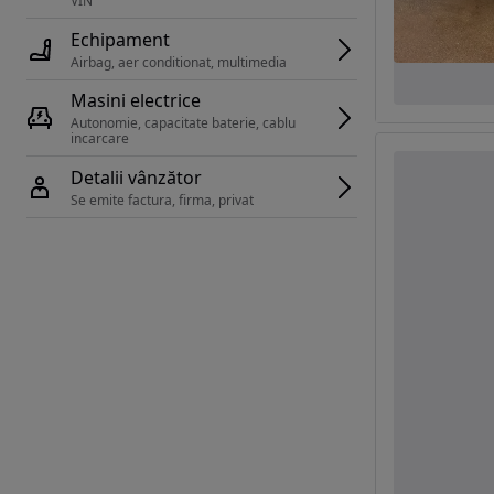
VIN 
Echipament
Airbag, aer conditionat, multimedia
Masini electrice
Autonomie, capacitate baterie, cablu 
incarcare 
Detalii vânzător
Se emite factura, firma, privat