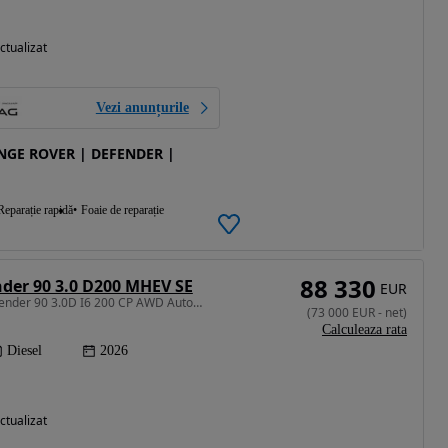
ctualizat
Vezi anunțurile
ANGE ROVER | DEFENDER |
Reparație rapidă
Foaie de reparație
88 330
der 90 3.0 D200 MHEV SE
EUR
2997 cm3 • 200 CP • Defender 90 3.0D I6 200 CP AWD Auto MHEV X-Dynamic SE
(
73 000
EUR
-
net
)
Calculeaza rata
Diesel
2026
ctualizat