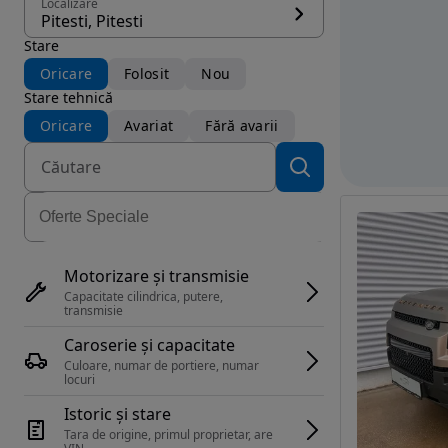
Localizare
Pitesti, Pitesti
Stare
Oricare
Folosit
Nou
Stare tehnică
Oricare
Avariat
Fără avarii
Motorizare și transmisie
Capacitate cilindrica, putere, 
transmisie
Caroserie și capacitate
Culoare, numar de portiere, numar 
locuri
Istoric și stare
Tara de origine, primul proprietar, are 