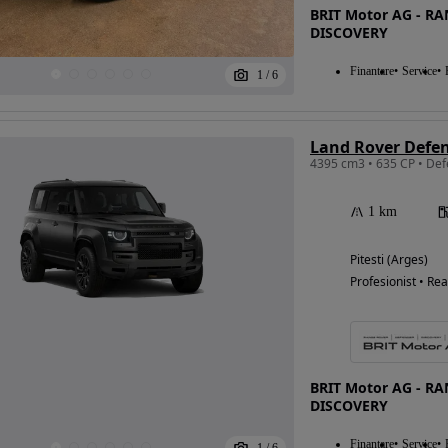
BRIT Motor AG - R
DISCOVERY
Finantare
Service
1
/
6
Land Rover Defen
1 km
Pitesti (Arges)
Profesionist • Rea
BRIT Motor AG - R
DISCOVERY
Finantare
Service