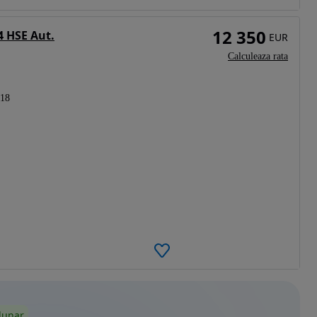
12 350
4 HSE Aut.
EUR
Calculeaza rata
18
lunar