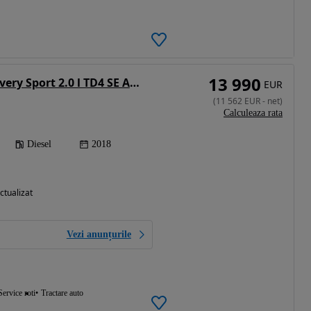
13 990
Land Rover Discovery Sport 2.0 l TD4 SE Aut.
EUR
(
11 562
EUR
-
net
)
Calculeaza rata
Diesel
2018
ctualizat
Vezi anunțurile
Service roti
Tractare auto