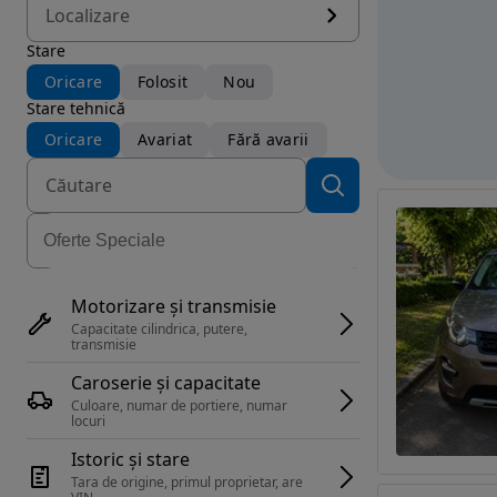
Localizare
Stare
Oricare
Folosit
Nou
Stare tehnică
Oricare
Avariat
Fără avarii
Motorizare și transmisie
Capacitate cilindrica, putere, 
transmisie
Caroserie și capacitate
Culoare, numar de portiere, numar 
locuri
Istoric și stare
Tara de origine, primul proprietar, are 