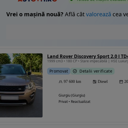
Vrei o mașină nouă?
Află cât
valorează
cea v
Land Rover Discovery Sport 2.0 l TD
1999 cm3 • 180 CP • Stare impecabilă | HSE Luxury
Promovat
Detalii verificate
97 600 km
Diesel
2
Giurgiu (Giurgiu)
Privat • Reactualizat