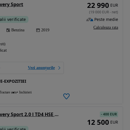
22 990
very Sport
EUR
(
19 000
EUR
-
net
)
Peste medie
alii verificate
Calculeaza rata
Benzina
2019
sti)
licat
Vezi anunțurile
E-EXPOZITIEI
Tractare auto
Inchirieri
Land Rover Discovery Sport 2.0 l TD4 HSE Luxury Aut.
-
400 EUR
12 500
EUR
alii verificate