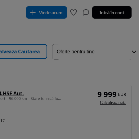
Vinde acum
Intră în cont
alveaza Cautarea
9 999
4 HSE Aut.
EUR
1999 cm3 • 180 CP • 2017 Land Rover Discovery Sport – 96.000 km – Stare tehnică foarte bun
Calculeaza rata
017