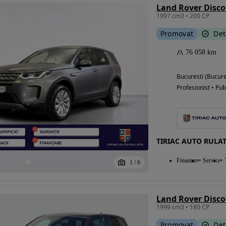
Land Rover Disco
1997 cm3 • 200 CP
Promovat
Det
76 058 km
Bucuresti (Bucure
Profesionist • Pub
TIRIAC AUTO RULAT
Finantare
Service
1
/
6
1999 cm3 • 180 CP
Promovat
Det