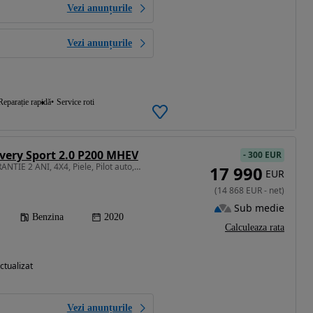
Vezi anunțurile
Vezi anunțurile
Reparație rapidă
Service roti
very Sport 2.0 P200 MHEV
-
300 EUR
1997 cm3 • 200 CP • GARANTIE 2 ANI, 4X4, Piele, Pilot auto, Scaune incalzite, LED
17 990
EUR
(
14 868
EUR
-
net
)
Sub medie
Benzina
2020
Calculeaza rata
ctualizat
Vezi anunțurile