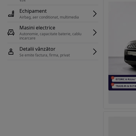
VIN 
Echipament
Airbag, aer conditionat, multimedia
Masini electrice
Autonomie, capacitate baterie, cablu 
incarcare 
Detalii vânzător
Se emite factura, firma, privat