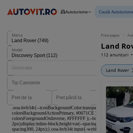
Autoturisme
Caută Autoturism
Autoturisme
Piese
Toate mașinil
Camioane
Mașinile rulat
Constructii
Mașini noi
Agro
Mașini electri
Marca
Prima pagina
Aut
Autoutilitare
Mașini cu fin
Motociclete
Mașini cu deta
Model
Remorci
112 anunțuri
Land Rover