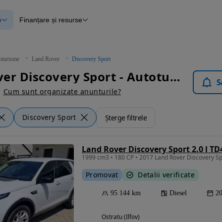
e
Finanțare și resurse
e
Finanțare
e
Instrument de evaluare a mașinii
Raport al istoricului vehiculului
ce
Blog Autovit.ro
oturisme
Land Rover
Discovery Sport
anțare
Land Rover Discovery Sport - Autoturisme
lii verificate
S
Cum sunt organizate anunturile?
Discovery Sport
Șterge filtrele
Land Rover Discovery Sport 2.0 l TD
Promovat
Detalii verificate
95 144 km
Diesel
2
Ostratu (Ilfov)