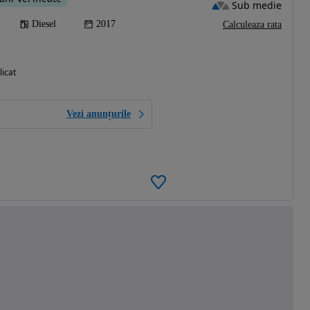
Sub medie
Diesel
2017
Calculeaza rata
licat
Vezi anunțurile