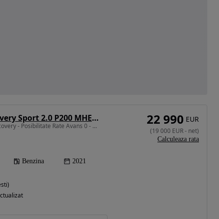
22 990
Land Rover Discovery Sport 2.0 P200 MHEV Urban Edition
EUR
1997 cm3 • 200 CP • Discovery - Posibilitate Rate Avans 0 - Garantie 12 Luni - IMPECABILA
(
19 000
EUR
-
net
)
Calculeaza rata
Benzina
2021
sti)
ctualizat