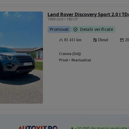
Land Rover Discovery Sport 2.0 l TD
1999 cm3 • 180 CP
Eligibil pentru
Promovat
Detalii verificate
finantare
81 411 km
Diesel
20
Craiova (Dolj)
Privat • Reactualizat
~10.000 de mașini evaluate 