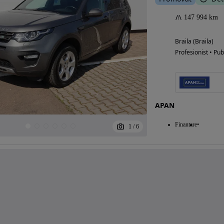
147 994 km
Braila (Braila)
Profesionist • Pub
APAN
Finantare
1
/
6