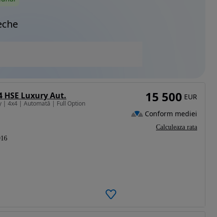
eche
15 500
4 HSE Luxury Aut.
EUR
 | 4x4 | Automată | Full Option
Conform mediei
Calculeaza rata
016