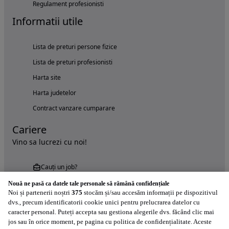
Regulament profesionisti
Informatii utile
Lista de preturi persone fizice
Lista de preturi profesionisti
Harta site
Harta judetelor
Contract vanzare cumparare
Cariere
Vino sa lucrezi cu noi!
Cauți un job?
Nouă ne pasă ca datele tale personale să rămână confidențiale
Noi și partenerii noștri
375
stocăm și/sau accesăm informații pe dispozitivul
dvs., precum identificatorii cookie unici pentru prelucrarea datelor cu
caracter personal. Puteți accepta sau gestiona alegerile dvs. făcând clic mai
jos sau în orice moment, pe pagina cu politica de confidențialitate. Aceste