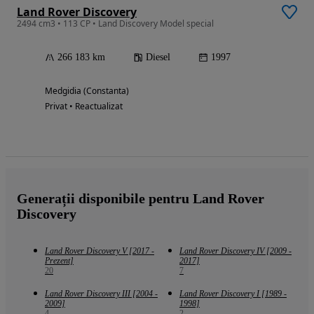
Land Rover Discovery
2494 cm3 • 113 CP • Land Discovery Model special
266 183 km
Diesel
1997
Medgidia (Constanta)
Privat • Reactualizat
Generații disponibile pentru Land Rover
Discovery
Land Rover Discovery V [2017 -
Land Rover Discovery IV [2009 -
Prezent]
2017]
20
7
Land Rover Discovery III [2004 -
Land Rover Discovery I [1989 -
2009]
1998]
4
2