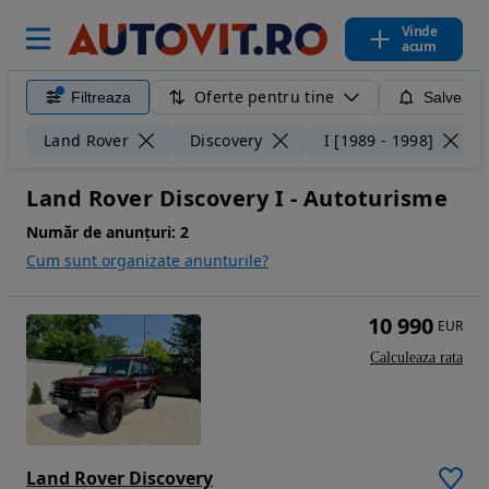
Vinde
acum
Oferte pentru tine
Filtreaza
Salveaza
Land Rover
Discovery
I [1989 - 1998]
Land Rover Discovery I - Autoturisme
Număr de anunțuri:
2
Cum sunt organizate anunturile?
10 990
EUR
Calculeaza rata
Land Rover Discovery