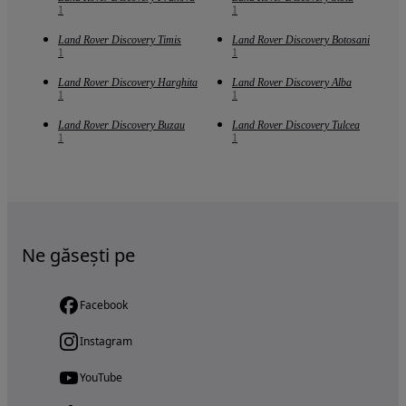
1
1
Land Rover Discovery Timis
Land Rover Discovery Botosani
1
1
Land Rover Discovery Harghita
Land Rover Discovery Alba
1
1
Land Rover Discovery Buzau
Land Rover Discovery Tulcea
1
1
Ne găsești pe
Facebook
Instagram
YouTube