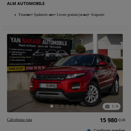
ALM AUTOMOBILE
Finantare
Spalatorie auto
Livrare gratuita (acasa)
Asigurare
1
/
6
15 980
Calculeaza rata
EUR
Conform mediei