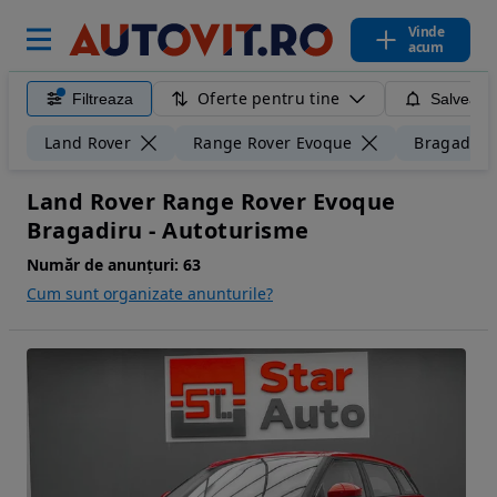
Vinde
acum
Oferte pentru tine
Filtreaza
Salveaza
Land Rover
Range Rover Evoque
Bragadiru
Land Rover Range Rover Evoque
Bragadiru - Autoturisme
Număr de anunțuri:
63
Cum sunt organizate anunturile?