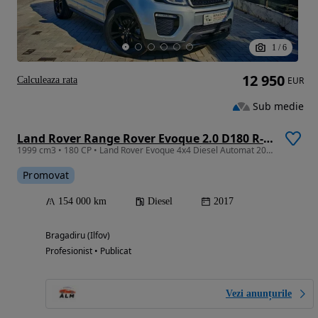
1
/
6
12 950
Calculeaza rata
EUR
Sub medie
Land Rover Range Rover Evoque 2.0 D180 R-Dynamic
1999 cm3 • 180 CP • Land Rover Evoque 4x4 Diesel Automat 2017 - Rate / Credit / Garantie
Promovat
154 000 km
Diesel
2017
Bragadiru (Ilfov)
Profesionist • Publicat
Vezi anunțurile