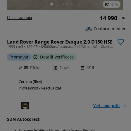
1
/
6
14 990
Calculeaza rata
EUR
Conform mediei
Land Rover Range Rover Evoque 2.0 D150 HSE
1999 cm3 • 150 CP • 89000km/Automata/4x4/All black/Încălzire scaune volan/
Promovat
Detalii verificate
89 115 km
Diesel
2018
Cornetu (Ilfov)
Profesionist • Reactualizat
Vezi anunțurile
SUN Autocorect
Finantare
Inchirieri
Livrare gratuita (acasa)
Buyback