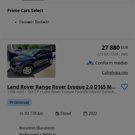
Prime Cars Select
Finantare
Buyback
27 880
EUR
(
23 041
EUR
-
net
)
Conform mediei
Calculeaza rata
Land Rover Range Rover Evoque 2.0 D165 MHEV Dynamic SE
1998 cm3 • 163 CP • Land Rover Evoque Facelift/ Istoric/ Garantie/ TVA Deductibil
Promovat
93 718 km
Diesel
2022
Bucuresti (Bucuresti)
Profesionist • Publicat