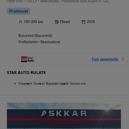
1999 cm3 • 150 CP • New Model - Posibilitate Rate Avans 0 - Garantie 12 Luni - IMPECABILA
Promovat
190 000 km
Diesel
2018
Bucuresti (Bucuresti)
Profesionist • Reactualizat
Vezi anunțurile
STAR AUTO RULATE
Finantare
Service
Reparație rapidă
Service roti