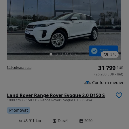
1
/
6
31 799
Calculeaza rata
EUR
(
26 280
EUR
-
net
)
Conform mediei
Land Rover Range Rover Evoque 2.0 D150 S
1999 cm3 • 150 CP • Range Rover Evoque D150 S 4x4
Promovat
45 911 km
Diesel
2020