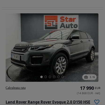
1
/
6
17 990
Calculeaza rata
EUR
(
14 868
EUR
-
net
)
Land Rover Range Rover Evoque 2.0 D150 HSE