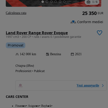
1
/
6
25 350
Calculeaza rata
EUR
Conform mediei
Land Rover Range Rover Evoque
1997 cm3 • 200 CP • rate / avans 0 / posibilitate garantie
Promovat
142 000 km
Benzina
2021
Chiajna (Ilfov)
Profesionist • Publicat
Vezi anunțurile
CARS CENTER
Finantare
Asigurare
Buyback