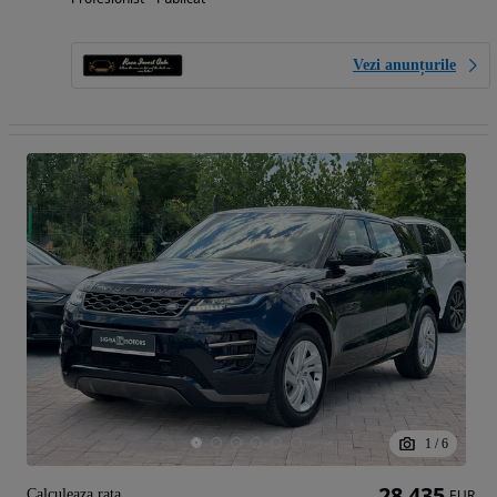
Vezi anunțurile
1
/
6
28 435
Calculeaza rata
EUR