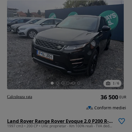
1
/
6
36 500
Calculeaza rata
EUR
Conform mediei
Land Rover Range Rover Evoque 2.0 P200 R-Dynamic
1997 cm3 • 200 CP • Unic proprietar - Km 100% reali - TVA deductibil