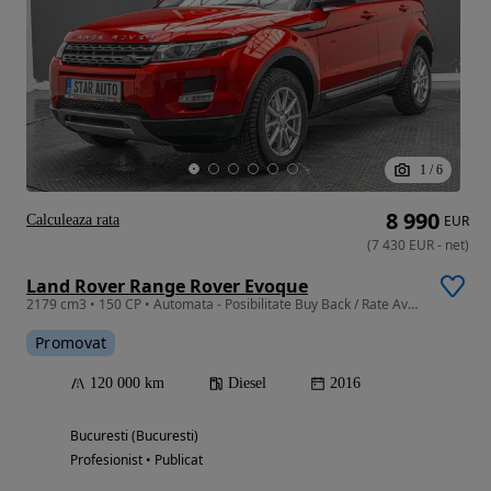
1
/
6
8 990
Calculeaza rata
EUR
(
7 430
EUR
-
net
)
Land Rover Range Rover Evoque
2179 cm3 • 150 CP • Automata - Posibilitate Buy Back / Rate Avans 0% / Garantie 36 Luni
Promovat
120 000 km
Diesel
2016
Bucuresti (Bucuresti)
Profesionist • Publicat