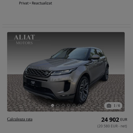
Privat • Reactualizat
1
/
6
24 902
Calculeaza rata
EUR
(
20 580
EUR
-
net
)