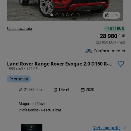
1
/
6
-
1 011 EUR
Calculeaza rata
28 980
EUR
(
23 950
EUR
-
net
)
Conform mediei
Land Rover Range Rover Evoque 2.0 D150 R-Dynamic
1999 cm3 • 150 CP
Promovat
21 500 km
Diesel
2020
Magurele (Ilfov)
Profesionist • Reactualizat
Vezi anunțurile