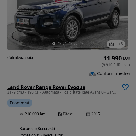
1
/
6
11 990
Calculeaza rata
EUR
(
9 910
EUR
-
net
)
Conform mediei
Land Rover Range Rover Evoque
2179 cm3 • 190 CP • Automata - Posibilitate Rate Avans 0 - Garantie 12 Luni - IMPECABILA
Promovat
210 000 km
Diesel
2015
Bucuresti (Bucuresti)
Profesionist • Reactualizat