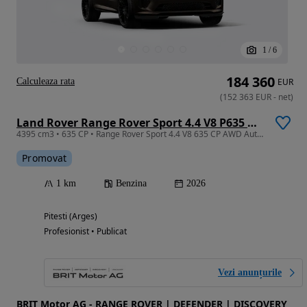
1
/
6
184 360
Calculeaza rata
EUR
(
152 363
EUR
-
net
)
Land Rover Range Rover Sport 4.4 V8 P635 MHEV SV
4395 cm3 • 635 CP • Range Rover Sport 4.4 V8 635 CP AWD Auto MHEV SV
Promovat
1 km
Benzina
2026
Pitesti (Arges)
Profesionist • Publicat
Vezi anunțurile
BRIT Motor AG - RANGE ROVER | DEFENDER | DISCOVERY