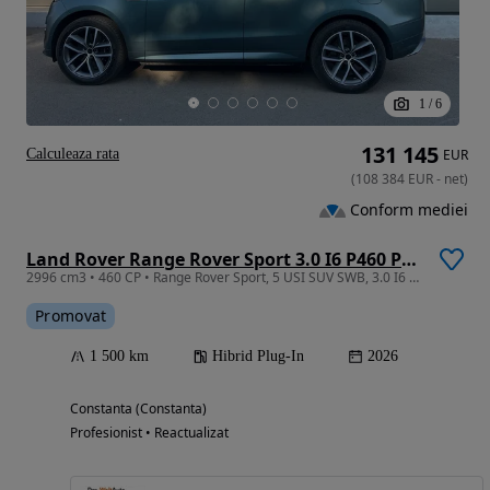
1
/
6
131 145
Calculeaza rata
EUR
(
108 384
EUR
-
net
)
Conform mediei
Land Rover Range Rover Sport 3.0 I6 P460 PHEV Dynamic HSE
2996 cm3 • 460 CP • Range Rover Sport, 5 USI SUV SWB, 3.0 I6 PHEV 460CP AWD Auto, Dynamic
Promovat
1 500 km
Hibrid Plug-In
2026
Constanta (Constanta)
Profesionist • Reactualizat