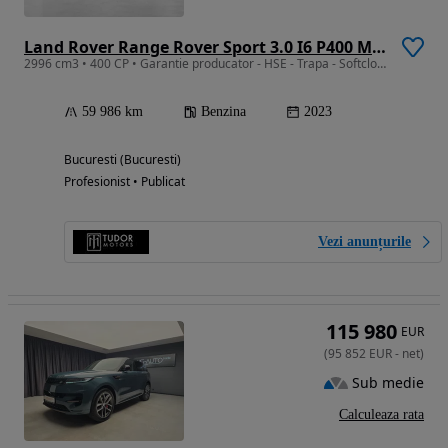
Land Rover Range Rover Sport 3.0 I6 P400 MHEV Dynamic HSE
2996 cm3 • 400 CP • Garantie producator - HSE - Trapa - Softclose - Masaj - Meridian
59 986 km
Benzina
2023
Bucuresti (Bucuresti)
Profesionist • Publicat
Vezi anunțurile
115 980
EUR
(
95 852
EUR
-
net
)
Sub medie
Calculeaza rata