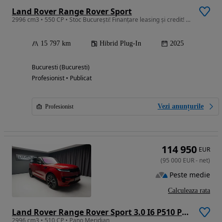
Land Rover Range Rover Sport
2996 cm3 • 550 CP • Stoc București! Finanțare leasing și credit! Garanție!
15 797 km
Hibrid Plug-In
2025
Bucuresti (Bucuresti)
Profesionist • Publicat
Vezi anunțurile
Profesionist
114 950
EUR
(
95 000
EUR
-
net
)
Peste medie
Calculeaza rata
Land Rover Range Rover Sport 3.0 I6 P510 PHEV First Edition
2996 cm3 • 510 CP • Pano Meridian