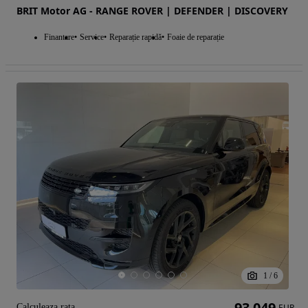
BRIT Motor AG - RANGE ROVER | DEFENDER | DISCOVERY
Finantare
Service
Reparație rapidă
Foaie de reparație
1
/
6
93 049
Calculeaza rata
EUR