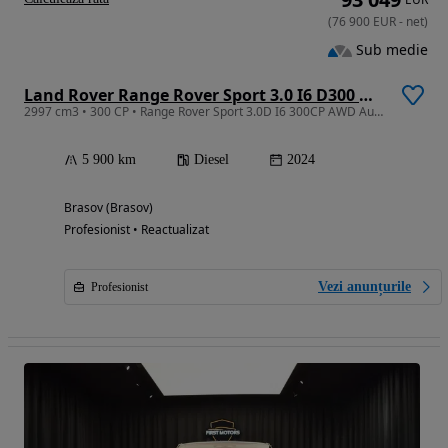
(
76 900
EUR
-
net
)
Sub medie
Land Rover Range Rover Sport 3.0 I6 D300 MHEV Dynamic HSE
2997 cm3 • 300 CP • Range Rover Sport 3.0D I6 300CP AWD Auto MHEV, Dynamic HSE
5 900 km
Diesel
2024
Brasov (Brasov)
Profesionist • Reactualizat
Vezi anunțurile
Profesionist