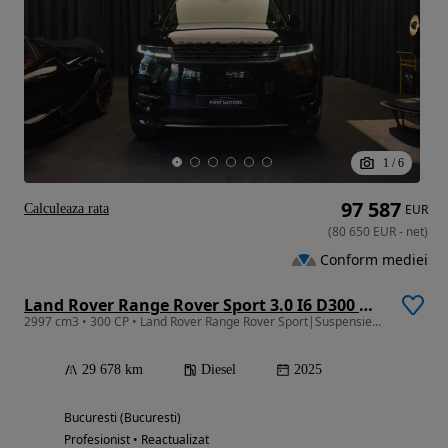
1
/
6
97 587
Calculeaza rata
EUR
(
80 650
EUR
-
net
)
Conform mediei
Land Rover Range Rover Sport 3.0 I6 D300 MHEV Dynamic SE
2997 cm3 • 300 CP • Land Rover Range Rover Sport|Suspensie|Soft Close|Meridian|360|
29 678 km
Diesel
2025
Bucuresti (Bucuresti)
Profesionist • Reactualizat