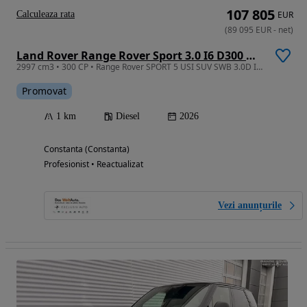
107 805
Calculeaza rata
EUR
(
89 095
EUR
-
net
)
Land Rover Range Rover Sport 3.0 I6 D300 MHEV Dynamic HSE
2997 cm3 • 300 CP • Range Rover SPORT 5 USI SUV SWB 3.0D I6 300CP AWD Auto MHEV Dynamic SE
Promovat
1 km
Diesel
2026
Constanta (Constanta)
Profesionist • Reactualizat
Vezi anunțurile