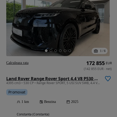
1
/
6
172 855
Calculeaza rata
EUR
(
142 855
EUR
-
net
)
Land Rover Range Rover Sport 4.4 V8 P530 MHEV Dynamic HSE
4395 cm3 • 530 CP • Range Rover SPORT, 5 USI SUV SWB, 4.4 V8 635CP AWD Auto MHEV, SV Black
Promovat
1 km
Benzina
2025
Constanta (Constanta)