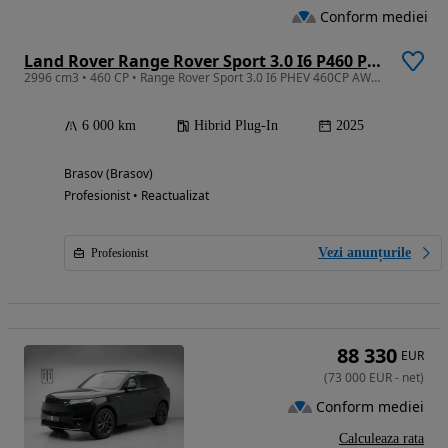
Conform mediei
Land Rover Range Rover Sport 3.0 I6 P460 PHEV Dynamic SE
2996 cm3 • 460 CP • Range Rover Sport 3.0 I6 PHEV 460CP AWD Auto, Dynamic SE
6 000 km
Hibrid Plug-In
2025
Brasov (Brasov)
Profesionist • Reactualizat
Vezi anunțurile
Profesionist
88 330
EUR
(
73 000
EUR
-
net
)
Conform mediei
Calculeaza rata