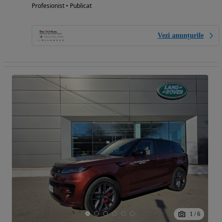
Profesionist • Publicat
Vezi anunțurile
1
/
6