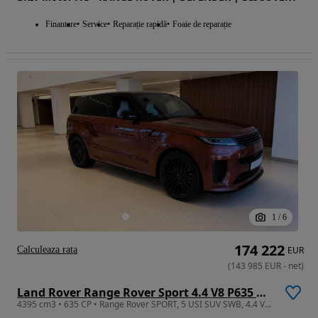
Finantare
Service
Reparație rapidă
Foaie de reparație
1
/
6
174 222
Calculeaza rata
EUR
(
143 985
EUR
-
net
)
Land Rover Range Rover Sport 4.4 V8 P635 MHEV SV
4395 cm3 • 635 CP • Range Rover SPORT, 5 USI SUV SWB, 4.4 V8 635CP AWD Auto MHEV, SV