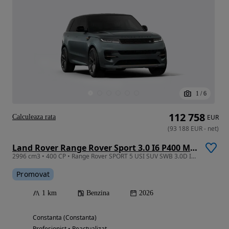
1
/
6
112 758
Calculeaza rata
EUR
(
93 188
EUR
-
net
)
Land Rover Range Rover Sport 3.0 I6 P400 MHEV Dynamic SE
2996 cm3 • 400 CP • Range Rover SPORT 5 USI SUV SWB 3.0D I6 300CP AWD Auto MHEV Dynamic SE
Promovat
1 km
Benzina
2026
Constanta (Constanta)
Profesionist • Reactualizat