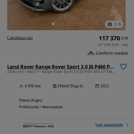
1
/
6
117 370
Calculeaza rata
EUR
(
97 000
EUR
-
net
)
Conform mediei
Land Rover Range Rover Sport 3.0 I6 P460 PHEV Dynamic HSE
2996 cm3 • 460 CP • Range Rover Sport 3.0 I6 PHEV 460 CP AWD Auto Dynamic HSE
4 950 km
Hibrid Plug-In
2025
Pitesti (Arges)
Profesionist • Reactualizat
Vezi anunțurile