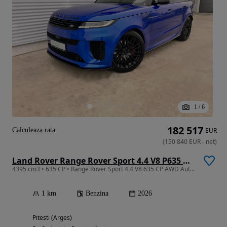
1
/
6
182 517
Calculeaza rata
EUR
(
150 840
EUR
-
net
)
Land Rover Range Rover Sport 4.4 V8 P635 MHEV SV
4395 cm3 • 635 CP • Range Rover Sport 4.4 V8 635 CP AWD Auto MHEV SV
1 km
Benzina
2026
Pitesti (Arges)