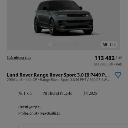
1
/
6
113 482
Calculeaza rata
EUR
(
93 786
EUR
-
net
)
Land Rover Range Rover Sport 3.0 I6 P440 PHEV Dynamic SE
2996 cm3 • 441 CP • Range Rover Sport 3.0 I6 PHEV 460 CP AWD Auto Dynamic SE
1 km
Hibrid Plug-In
2026
Pitesti (Arges)
Profesionist • Reactualizat