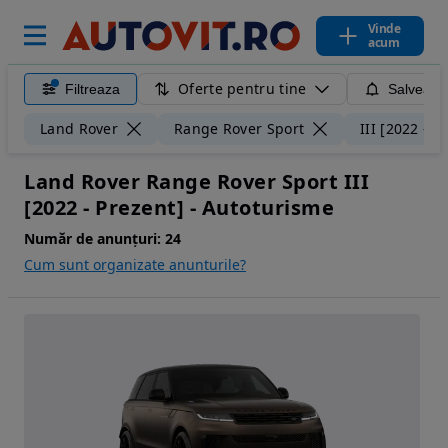
Vinde
acum
Oferte pentru tine
Filtreaza
Salveaza
Land Rover
Range Rover Sport
III [2022 - P
Land Rover Range Rover Sport III
[2022 - Prezent] - Autoturisme
Număr de anunțuri:
24
Cum sunt organizate anunturile?