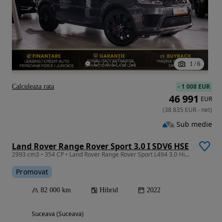
1
/
6
-
1 008 EUR
Calculeaza rata
46 991
EUR
(
38 835
EUR
-
net
)
Sub medie
Land Rover Range Rover Sport 3.0 I SDV6 HSE
2993 cm3 • 354 CP • Land Rover Range Rover Sport L494 3.0 Hibrid / Memory / 400CP /Keyless
Promovat
82 000 km
Hibrid
2022
Suceava (Suceava)