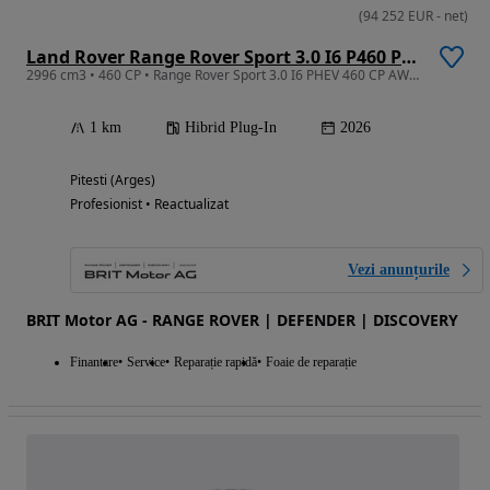
(
94 252
EUR
-
net
)
Land Rover Range Rover Sport 3.0 I6 P460 PHEV Dynamic SE
2996 cm3 • 460 CP • Range Rover Sport 3.0 I6 PHEV 460 CP AWD Auto Dynamic SE
1 km
Hibrid Plug-In
2026
Pitesti (Arges)
Profesionist • Reactualizat
Vezi anunțurile
BRIT Motor AG - RANGE ROVER | DEFENDER | DISCOVERY
Finantare
Service
Reparație rapidă
Foaie de reparație