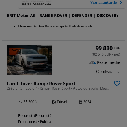
Vezi anunțurile
BRIT Motor AG - RANGE ROVER | DEFENDER | DISCOVERY
Finantare
Service
Reparație rapidă
Foaie de reparație
99 880
EUR
(
82 545
EUR
-
net
)
Peste medie
Calculeaza rata
Land Rover Range Rover Sport
2997 cm3 • 350 CP • Ranger Rover Sport - Autobiograpghy, Masaj, Camere 360, Meridian 3D
35 300 km
Diesel
2024
Bucuresti (Bucuresti)
Profesionist • Publicat