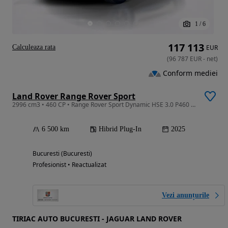
1
/
6
117 113
Calculeaza rata
EUR
(
96 787
EUR
-
net
)
Conform mediei
Land Rover Range Rover Sport
2996 cm3 • 460 CP • Range Rover Sport Dynamic HSE 3.0 P460 Plug in Hybrid 2025
6 500 km
Hibrid Plug-In
2025
Bucuresti (Bucuresti)
Profesionist • Reactualizat
Vezi anunțurile
TIRIAC AUTO BUCURESTI - JAGUAR LAND ROVER