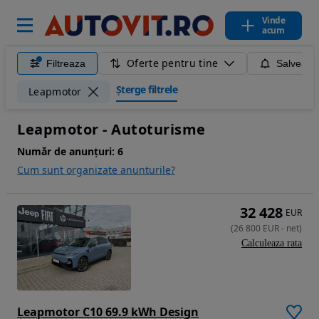
Vinde
acum
Oferte pentru tine
Filtreaza
Salveaza
Șterge filtrele
Leapmotor
Leapmotor - Autoturisme
Număr de anunțuri:
6
Cum sunt organizate anunturile?
32 428
EUR
(
26 800
EUR
-
net
)
Calculeaza rata
Leapmotor C10 69.9 kWh Design