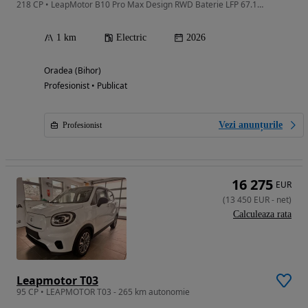
218 CP • LeapMotor B10 Pro Max Design RWD Baterie LFP 67.1kWh 434km WLTP
1 km
Electric
2026
Oradea (Bihor)
Profesionist • Publicat
Vezi anunțurile
Profesionist
16 275
EUR
(
13 450
EUR
-
net
)
Calculeaza rata
Leapmotor T03
95 CP • LEAPMOTOR T03 - 265 km autonomie