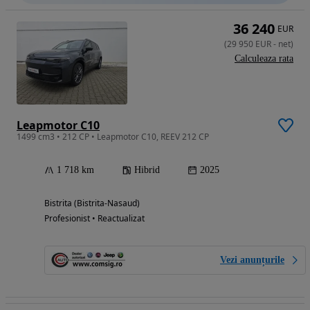
36 240
EUR
(
29 950
EUR
-
net
)
Calculeaza rata
Leapmotor C10
1499 cm3 • 212 CP • Leapmotor C10, REEV 212 CP
1 718 km
Hibrid
2025
Bistrita (Bistrita-Nasaud)
Profesionist • Reactualizat
Vezi anunțurile