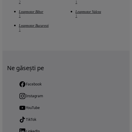
2
1
Leapmotor Bihor
Leapmotor Valcea
1
1
Leapmotor Bucuresti
1
Ne găsești pe
Facebook
Instagram
YouTube
TikTok
LinkedIn