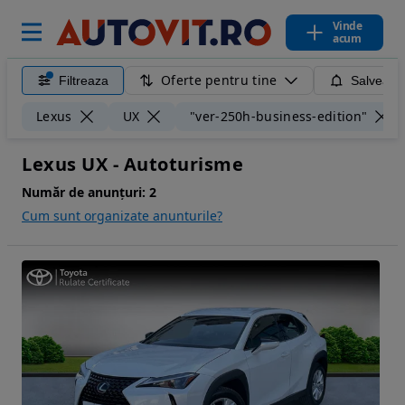
Vinde
acum
Oferte pentru tine
Filtreaza
Salveaza
Lexus
UX
"ver-250h-business-edition"
Lexus UX - Autoturisme
Număr de anunțuri:
2
Cum sunt organizate anunturile?