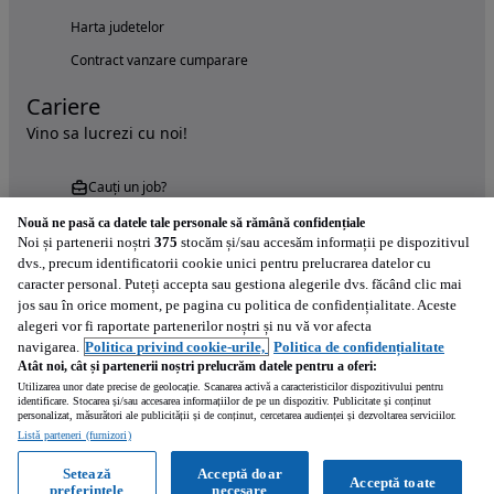
Harta judetelor
Contract vanzare cumparare
Cariere
Vino sa lucrezi cu noi!
Cauți un job?
Nouă ne pasă ca datele tale personale să rămână confidențiale
Noi și partenerii noștri
375
stocăm și/sau accesăm informații pe dispozitivul
dvs., precum identificatorii cookie unici pentru prelucrarea datelor cu
caracter personal. Puteți accepta sau gestiona alegerile dvs. făcând clic mai
jos sau în orice moment, pe pagina cu politica de confidențialitate. Aceste
alegeri vor fi raportate partenerilor noștri și nu vă vor afecta
Încearcă acum aplicația Autovit.ro
navigarea.
Politica privind cookie-urile,
Politica de confidențialitate
Atât noi, cât și partenerii noștri prelucrăm datele pentru a oferi:
Utilizarea unor date precise de geolocație. Scanarea activă a caracteristicilor dispozitivului pentru
identificare. Stocarea și/sau accesarea informațiilor de pe un dispozitiv. Publicitate și conținut
personalizat, măsurători ale publicității și de conținut, cercetarea audienței și dezvoltarea serviciilor.
Listă parteneri (furnizori)
Setează
Acceptă doar
Acceptă toate
preferințele
necesare