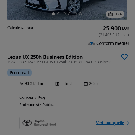
1
/
6
25 900
Calculeaza rata
EUR
(
21 405
EUR
-
net
)
Conform mediei
Lexus UX 250h Business Edition
1987 cm3 • 184 CP • LEXUS UX250h 2.0 eCVT 184 CP Business FWD
Promovat
90 315 km
Hibrid
2023
Voluntari (Ilfov)
Profesionist • Publicat
Vezi anunțurile