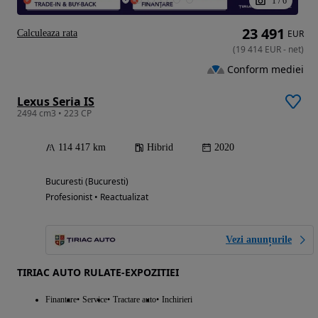
1
/
6
23 491
Calculeaza rata
EUR
(
19 414
EUR
-
net
)
Conform mediei
Lexus Seria IS
2494 cm3 • 223 CP
114 417 km
Hibrid
2020
Bucuresti (Bucuresti)
Profesionist • Reactualizat
Vezi anunțurile
TIRIAC AUTO RULATE-EXPOZITIEI
Finantare
Service
Tractare auto
Inchirieri