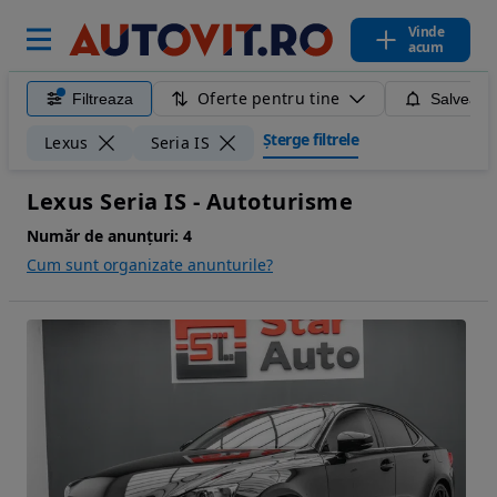
Vinde
acum
Oferte pentru tine
Filtreaza
Salveaza
Șterge filtrele
Lexus
Seria IS
Lexus Seria IS - Autoturisme
Număr de anunțuri:
4
Cum sunt organizate anunturile?