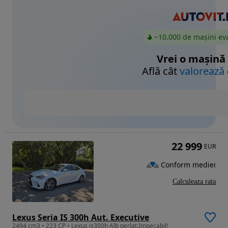
~10.000 de mașini ev
Vrei o mașină
Află cât
valorează
22 999
EUR
Conform mediei
Calculeaza rata
Lexus Seria IS 300h Aut. Executive
2494 cm3 • 223 CP • Lexus is300h Alb perlat.Impecabil!