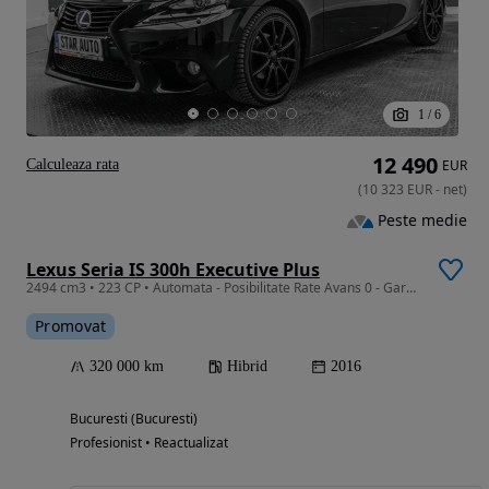
1
/
6
12 490
Calculeaza rata
EUR
(
10 323
EUR
-
net
)
Peste medie
Lexus Seria IS 300h Executive Plus
2494 cm3 • 223 CP • Automata - Posibilitate Rate Avans 0 - Garantie 12 Luni - IMPECABILA
Promovat
320 000 km
Hibrid
2016
Bucuresti (Bucuresti)
Profesionist • Reactualizat