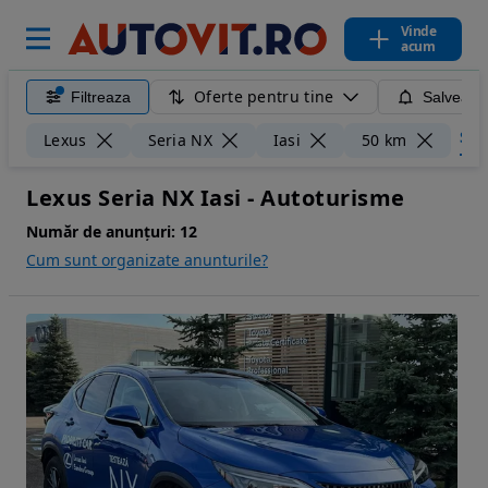
Vinde
acum
Oferte pentru tine
Filtreaza
Salveaza
Șter
Lexus
Seria NX
Iasi
50 km
Lexus Seria NX Iasi - Autoturisme
Număr de anunțuri:
12
Cum sunt organizate anunturile?