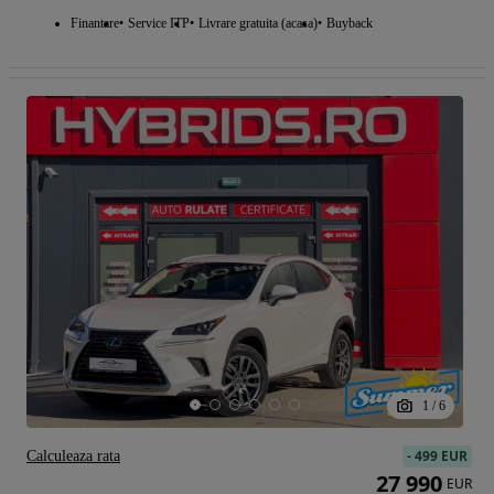
Finantare
Service ITP
Livrare gratuita (acasa)
Buyback
1
/
6
-
499 EUR
Calculeaza rata
27 990
EUR