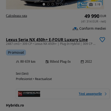
1
/
6
49 990
Calculeaza rata
EUR
(
41 314
EUR
-
net
)
Conform mediei
Lexus Seria NX 450h+ E-FOUR Luxury Line
2487 cm3 • 309 CP • Lexus NX 450h+ | Plug-In Hybrid | 309 CP | 4x4 | Garantie | Leasing |
Promovat
80 659 km
Hibrid Plug-In
2022
Iasi (Iasi)
Profesionist • Reactualizat
Vezi anunțurile
Hybrids.ro