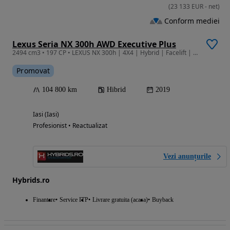
(
23 133
EUR
-
net
)
Conform mediei
Lexus Seria NX 300h AWD Executive Plus
2494 cm3 • 197 CP • LEXUS NX 300h | 4X4 | Hybrid | Facelift | Garantie 3 ani | Finantare |
Promovat
104 800 km
Hibrid
2019
Iasi (Iasi)
Profesionist • Reactualizat
Vezi anunțurile
Hybrids.ro
Finantare
Service ITP
Livrare gratuita (acasa)
Buyback