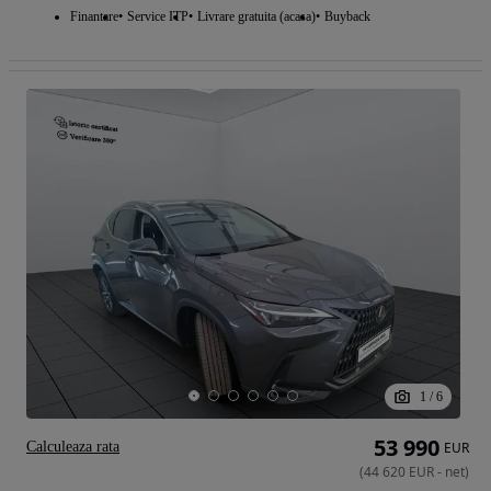
Finantare
Service ITP
Livrare gratuita (acasa)
Buyback
1
/
6
53 990
Calculeaza rata
EUR
(
44 620
EUR
-
net
)