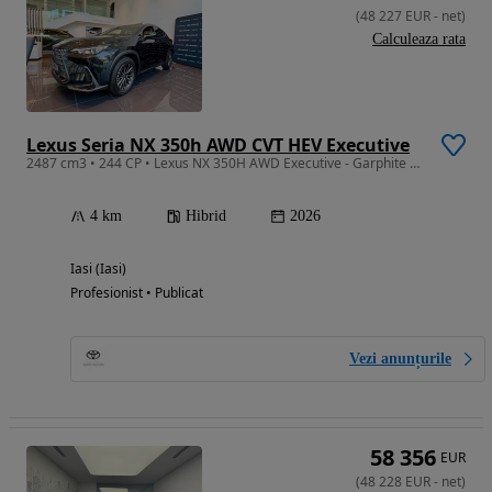
(
48 227
EUR
-
net
)
Calculeaza rata
Lexus Seria NX 350h AWD CVT HEV Executive
2487 cm3 • 244 CP • Lexus NX 350H AWD Executive - Garphite Black - Hazel
4 km
Hibrid
2026
Iasi (Iasi)
Profesionist • Publicat
Vezi anunțurile
58 356
EUR
(
48 228
EUR
-
net
)