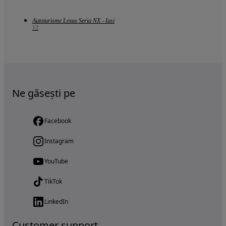
Autoturisme Lexus Seria NX - Iasi
12
Ne găsești pe
Facebook
Instagram
YouTube
TikTok
LinkedIn
Customer support