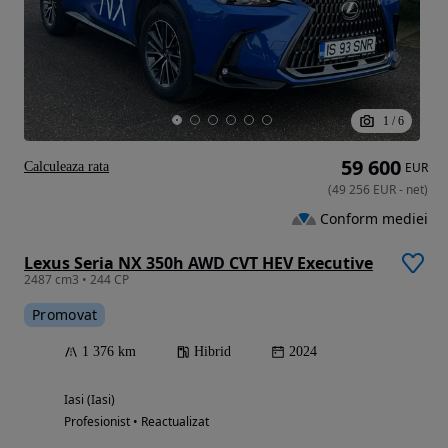
1
/
6
59 600
Calculeaza rata
EUR
(
49 256
EUR
-
net
)
Conform mediei
Lexus Seria NX 350h AWD CVT HEV Executive
2487 cm3 • 244 CP
Promovat
1 376 km
Hibrid
2024
Iasi (Iasi)
Profesionist • Reactualizat