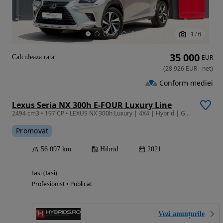
1
/
6
35 000
Calculeaza rata
EUR
(
28 926
EUR
-
net
)
Conform mediei
Lexus Seria NX 300h E-FOUR Luxury Line
2494 cm3 • 197 CP • LEXUS NX 300h Luxury | 4X4 | Hybrid | Garantie | Finantare | TVA ded
Promovat
56 097 km
Hibrid
2021
Iasi (Iasi)
Profesionist • Publicat
Vezi anunțurile