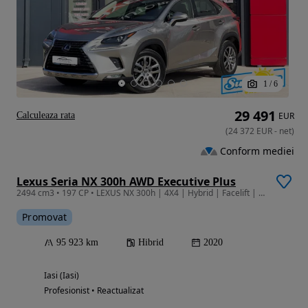
1
/
6
29 491
Calculeaza rata
EUR
(
24 372
EUR
-
net
)
Conform mediei
Lexus Seria NX 300h AWD Executive Plus
2494 cm3 • 197 CP • LEXUS NX 300h | 4X4 | Hybrid | Facelift | Garantie 4 ani | Finantare |
Promovat
95 923 km
Hibrid
2020
Iasi (Iasi)
Profesionist • Reactualizat