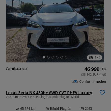
1
/
6
46 999
Calculeaza rata
EUR
(
38 842
EUR
-
net
)
Conform mediei
Lexus Seria NX 450h+ AWD CVT PHEV Luxury
2487 cm3 • 292 CP • Leasing-Garantie-Plug In Hybrid
65 574 km
Hibrid Plug-In
2023