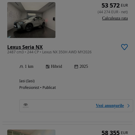
53 572
EUR
(
44 274
EUR
-
net
)
Calculeaza rata
Lexus Seria NX
2487 cm3 • 244 CP • Lexus NX 350H AWD MY2026
1 km
Hibrid
2025
Iasi (Iasi)
Profesionist • Publicat
Vezi anunțurile
58 355
EUR