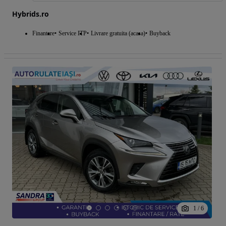
Hybrids.ro
Finantare
Service ITP
Livrare gratuita (acasa)
Buyback
1
/
6