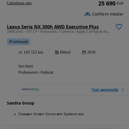
25 690
Calculeaza rata
EUR
Conform mediei
Lexus Seria NX 300h AWD Executive Plus
2494 cm3 • 197 CP • Panoramic / Camera / Apple CarPlay & Android Auto /Senzori parcare/LED
Promovat
143 552 km
Hibrid
2018
Iasi (Iasi)
Profesionist • Publicat
Vezi anunțurile
Sandra Group
Finantare
Service
Service roti
Spalatorie auto