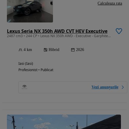
Calculeaza rata
Lexus Seria NX 350h AWD CVT HEV Executive
2487 cm3 • 244 CP • Lexus NX 350h AWD - Executive - Garphite Black - Dark Rose
4 km
Hibrid
2026
Iasi (Iasi)
Profesionist • Publicat
Vezi anunțurile