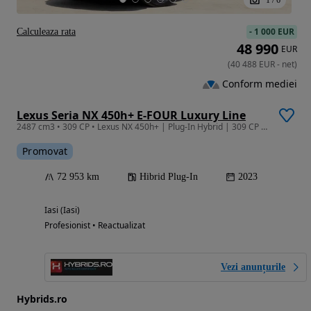
-
1 000 EUR
Calculeaza rata
48 990
EUR
(
40 488
EUR
-
net
)
Conform mediei
Lexus Seria NX 450h+ E-FOUR Luxury Line
2487 cm3 • 309 CP • Lexus NX 450h+ | Plug-In Hybrid | 309 CP | 4x4 | Garantie | Leasing |
Promovat
72 953 km
Hibrid Plug-In
2023
Iasi (Iasi)
Profesionist • Reactualizat
Vezi anunțurile
Hybrids.ro