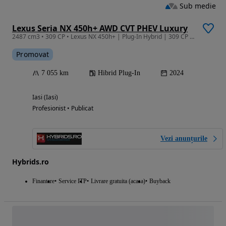
Sub medie
Lexus Seria NX 450h+ AWD CVT PHEV Luxury
2487 cm3 • 309 CP • Lexus NX 450h+ | Plug-In Hybrid | 309 CP | 4x4 | Garantie | Leasing |
Promovat
7 055 km
Hibrid Plug-In
2024
Iasi (Iasi)
Profesionist • Publicat
Vezi anunțurile
Hybrids.ro
Finantare
Service ITP
Livrare gratuita (acasa)
Buyback