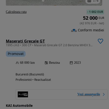
1
/
6
-
1 002 EUR
Calculeaza rata
52 000
EUR
(
42 976
EUR
-
net
)
Conform mediei
Maserati Grecale GT
1995 cm3 • 300 CP • Maserati Grecale GT 2.0 Benzina MHEV 300cp
Promovat
68 000 km
Benzina
2023
Bucuresti (Bucuresti)
Profesionist • Reactualizat
Vezi anunțurile
KAI Automobile