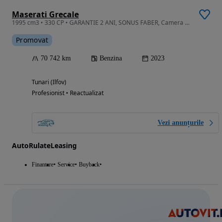
Maserati Grecale
1995 cm3 • 330 CP • GARANTIE 2 ANI, SONUS FABER, Camera 360, Suspensie adaptiva
Promovat
70 742 km
Benzina
2023
Tunari (Ilfov)
Profesionist • Reactualizat
Vezi anunțurile
AutoRulateLeasing
Finantare
Service
Buyback