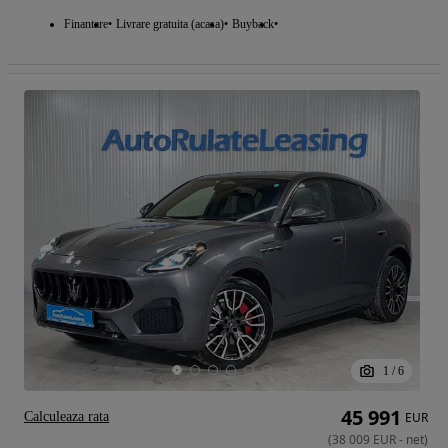
Finantare
Livrare gratuita (acasa)
Buyback
1
/
6
45 991
Calculeaza rata
EUR
(
38 009
EUR
-
net
)