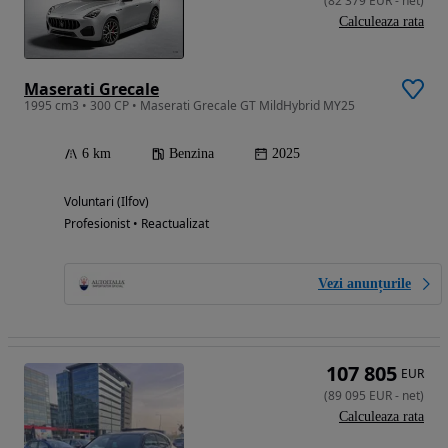
(
82 379
EUR
-
net
)
Calculeaza rata
Maserati Grecale
1995 cm3 • 300 CP • Maserati Grecale GT MildHybrid MY25
6 km
Benzina
2025
Voluntari (Ilfov)
Profesionist • Reactualizat
Vezi anunțurile
107 805
EUR
(
89 095
EUR
-
net
)
Calculeaza rata