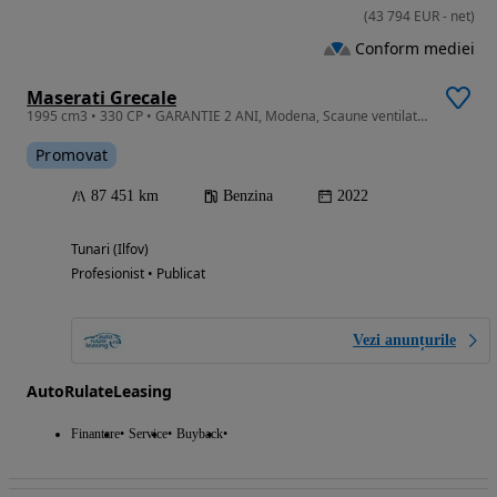
(
43 794
EUR
-
net
)
Conform mediei
Maserati Grecale
1995 cm3 • 330 CP • GARANTIE 2 ANI, Modena, Scaune ventilate, Camera 360, Piele, HUD
Promovat
87 451 km
Benzina
2022
Tunari (Ilfov)
Profesionist • Publicat
Vezi anunțurile
AutoRulateLeasing
Finantare
Service
Buyback