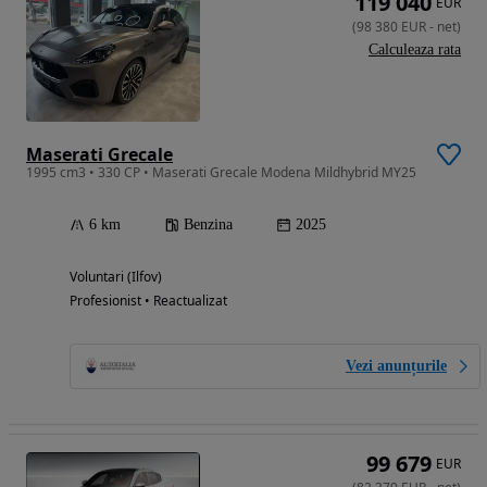
119 040
EUR
(
98 380
EUR
-
net
)
Calculeaza rata
Maserati Grecale
1995 cm3 • 330 CP • Maserati Grecale Modena Mildhybrid MY25
6 km
Benzina
2025
Voluntari (Ilfov)
Profesionist • Reactualizat
Vezi anunțurile
99 679
EUR