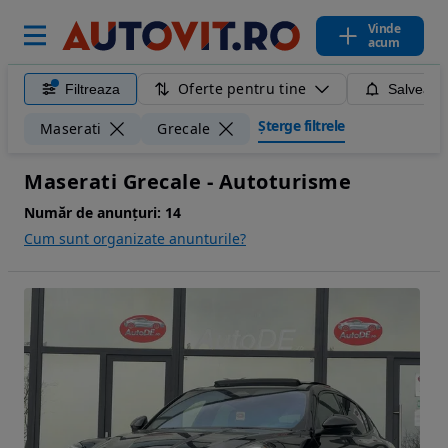
Vinde
acum
Oferte pentru tine
Filtreaza
Salveaza
Șterge filtrele
Maserati
Grecale
Maserati Grecale - Autoturisme
Număr de anunțuri:
14
Cum sunt organizate anunturile?