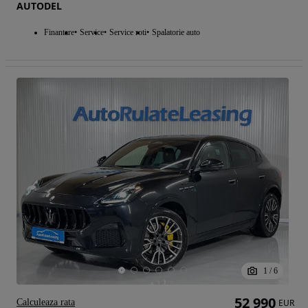
AUTODEL
Finantare
Service
Service roti
Spalatorie auto
1
/
6
52 990
Calculeaza rata
EUR