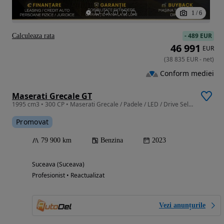
1
/
6
-
489 EUR
Calculeaza rata
46 991
EUR
(
38 835
EUR
-
net
)
Conform mediei
Maserati Grecale GT
1995 cm3 • 300 CP • Maserati Grecale / Padele / LED / Drive Select / 301CP / Apple CarPlay
Promovat
79 900 km
Benzina
2023
Suceava (Suceava)
Profesionist • Reactualizat
Vezi anunțurile