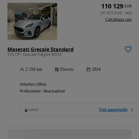
110 129
EUR
(
91 015
EUR
-
net
)
Calculeaza rata
Maserati Grecale Standard
555 CP • Grecale Folgore MY24
2 250 km
Electric
2024
Voluntari (Ilfov)
Profesionist • Reactualizat
Vezi anunțurile