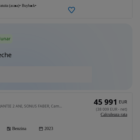
atuita (acasa)
Buyback
lunar
eche
45 991
EUR
1995 cm3 • 330 CP • GARANTIE 2 ANI, SONUS FABER, Camera 360, Suspensie adaptiva
(
38 009
EUR
-
net
)
Calculeaza rata
Benzina
2023