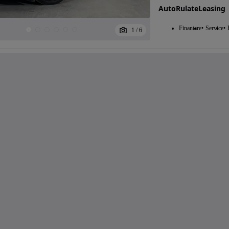
AutoRulateLeasing
Finantare
Service
1
/
6