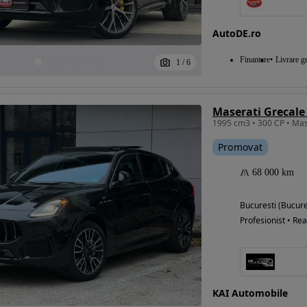
AutoDE.ro
Eligibil pentru
Finantare
Livrare gr
1
/
6
finantare
Maserati Grecale
Promovat
68 000 km
Bucuresti (Bucure
Profesionist • Rea
KAI Automobile