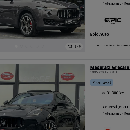
Profesionist • Rea
Epic Auto
Finantare
Asigurar
1
/
6
Maserati Grecal
1995 cm3 • 330 CP
Promovat
91 386 km
Bucuresti (Bucure
Profesionist • Rea