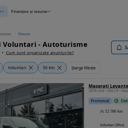
e
Finanțare și resurse
e
Finanțare
e
Instrument de evaluare a mașinii
Raport al istoricului vehiculului
ce
Blog Autovit.ro
oturisme
Maserati
anțare
 Voluntari - Autoturisme
lii verificate
S
Cum sunt organizate anunturile?
Voluntari
50 km
Șterge filtrele
Maserati Levant
Promovat
Det
52 580 km
Voluntari (Ilfov)