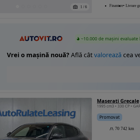
Finantare
Livrare gr
1
/
6
~10.000 de mașini evaluate 
Vrei o mașină nouă?
Află cât
valorează
cea v
Maserati Grecale
Promovat
70 742 km