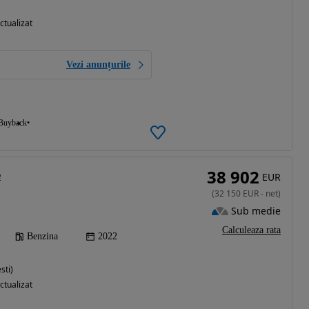
ctualizat
Vezi anunțurile
Buyback
38 902
e
EUR
(
32 150
EUR
-
net
)
Sub medie
Calculeaza rata
Benzina
2022
sti)
ctualizat