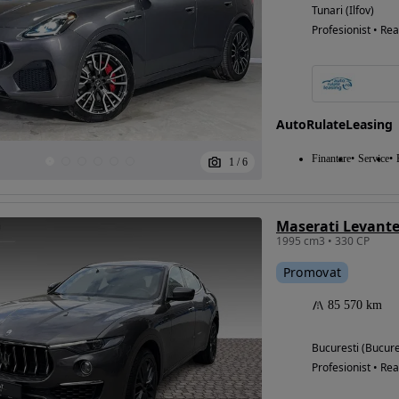
Tunari (Ilfov)
Profesionist • Rea
AutoRulateLeasing
Finantare
Service
1
/
6
Maserati Levant
1995 cm3 • 330 CP
Promovat
85 570 km
Bucuresti (Bucure
Profesionist • Rea