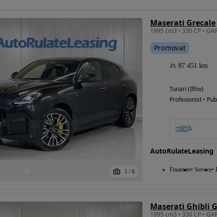
Maserati Grecale
Promovat
87 451 km
Tunari (Ilfov)
Profesionist • Pub
AutoRulateLeasing
Finantare
Service
1
/
6
Maserati Ghibli 