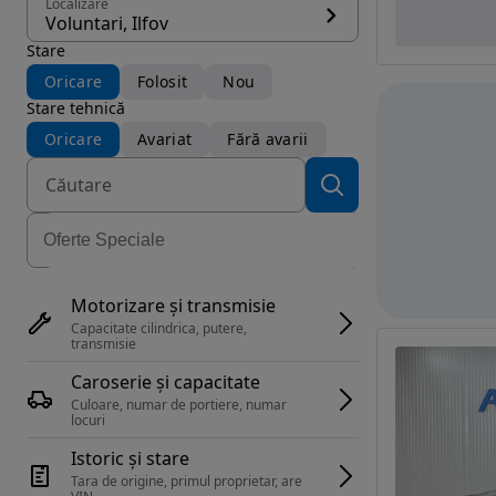
Localizare
Voluntari, Ilfov
Stare
Oricare
Folosit
Nou
Stare tehnică
Oricare
Avariat
Fără avarii
Motorizare și transmisie
Capacitate cilindrica, putere, 
transmisie
Caroserie și capacitate
Culoare, numar de portiere, numar 
locuri
Istoric și stare
Tara de origine, primul proprietar, are 