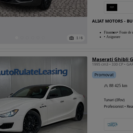
ALIAT MOTORS - BU
Finantare
Foaie de r
Asigurare
1
/
6
Maserati Ghibli G
Promovat
88 425 km
Tunari (Ilfov)
Profesionist • Rea