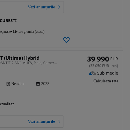
Vezi anunțurile
CURESTI
eparație
Livrare gratuita (acasa)
39 990
T (Ultima) Hybrid
EUR
1995 cm3 • 330 CP • GARANTIE 2 ANI, MHEV, Piele, Camera, Navi, Camera 360
(
33 050
EUR
-
net
)
Sub medie
Calculeaza rata
Benzina
2023
ctualizat
Vezi anunțurile