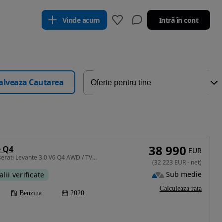
Vinde acum
Intră în cont
alveaza Cautarea
38 990
e Q4
EUR
2979 cm3 • 350 CP • Maserati Levante 3.0 V6 Q4 AWD / TVA deductibil / Finantare PJ
(
32 223
EUR
-
net
)
Sub medie
alii verificate
Calculeaza rata
Benzina
2020