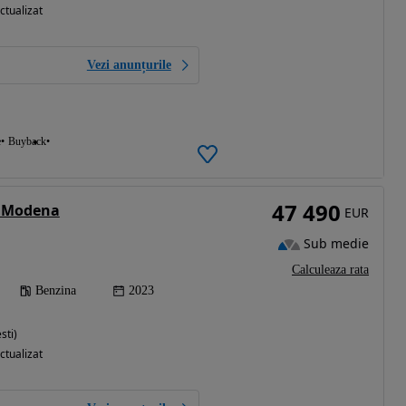
ctualizat
Vezi anunțurile
e
Buyback
47 490
e Modena
EUR
Sub medie
Calculeaza rata
Benzina
2023
sti)
ctualizat