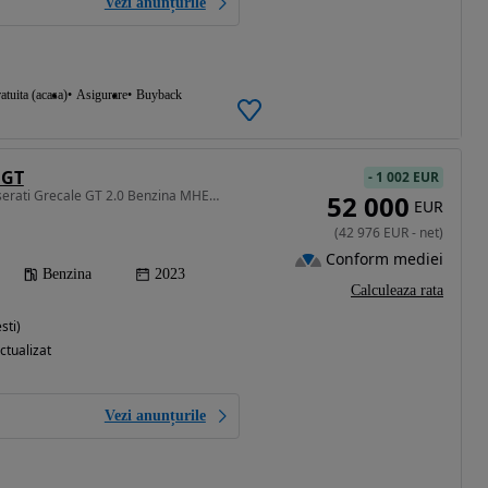
Vezi anunțurile
atuita (acasa)
Asigurare
Buyback
 GT
-
1 002 EUR
1995 cm3 • 300 CP • Maserati Grecale GT 2.0 Benzina MHEV 300cp
52 000
EUR
(
42 976
EUR
-
net
)
Conform mediei
Benzina
2023
Calculeaza rata
sti)
ctualizat
Vezi anunțurile