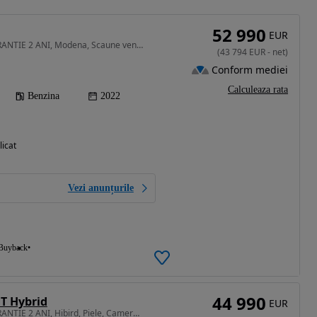
52 990
EUR
1995 cm3 • 330 CP • GARANTIE 2 ANI, Modena, Scaune ventilate, Camera 360, Piele, HUD
(
43 794
EUR
-
net
)
Conform mediei
Calculeaza rata
Benzina
2022
licat
Vezi anunțurile
Buyback
44 990
GT Hybrid
EUR
1995 cm3 • 330 CP • GARANTIE 2 ANI, Hibird, Piele, Camera, Navi, Camera 360