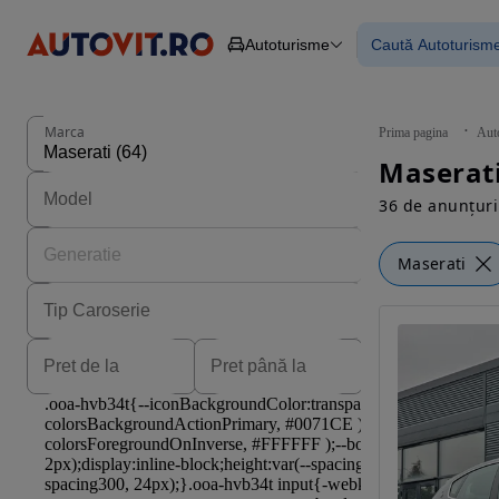
Autoturisme
Caută Autoturism
Autoturisme
Piese
Toate mașinil
Camioane
Mașinile rulat
Constructii
Mașini noi
Agro
Mașini electri
Marca
Prima pagina
Aut
Autoutilitare
Mașini cu fin
Maserati
Motociclete
Mașini cu deta
Remorci
36 de anunțuri
Maserati