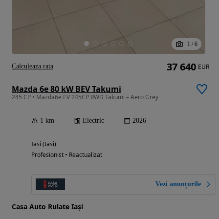
1
/
6
37 640
Calculeaza rata
EUR
Mazda 6e 80 kW BEV Takumi
245 CP • Mazda6e EV 245CP RWD Takumi – Aero Grey
1 km
Electric
2026
Iasi (Iasi)
Profesionist • Reactualizat
Vezi anunțurile
Casa Auto Rulate Iași