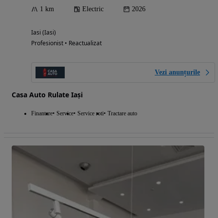
1 km
Electric
2026
Iasi (Iasi)
Profesionist • Reactualizat
Vezi anunțurile
Casa Auto Rulate Iași
Finantare
Service
Service roti
Tractare auto