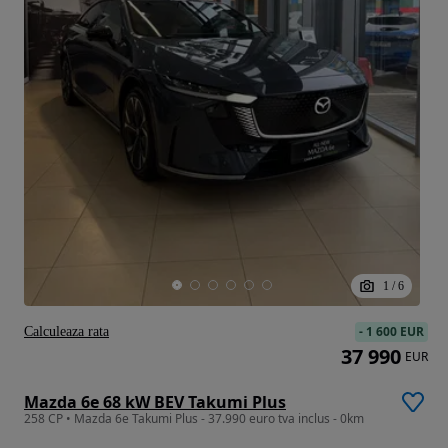
1
/
6
-
1 600 EUR
Calculeaza rata
37 990
EUR
Mazda 6e 68 kW BEV Takumi Plus
258 CP • Mazda 6e Takumi Plus - 37.990 euro tva inclus - 0km