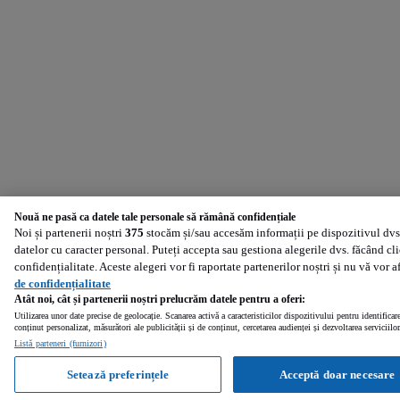
Nouă ne pasă ca datele tale personale să rămână confidențiale
Noi și partenerii noștri
375
stocăm și/sau accesăm informații pe dispozitivul dvs.
datelor cu caracter personal. Puteți accepta sau gestiona alegerile dvs. făcând cl
confidențialitate. Aceste alegeri vor fi raportate partenerilor noștri și nu vă vor 
de confidențialitate
Atât noi, cât și partenerii noștri prelucrăm datele pentru a oferi:
Utilizarea unor date precise de geolocație. Scanarea activă a caracteristicilor dispozitivului pentru identificar
conținut personalizat, măsurători ale publicității și de conținut, cercetarea audienței și dezvoltarea serviciilor
Listă parteneri (furnizori)
Setează preferințele
Acceptă doar necesare