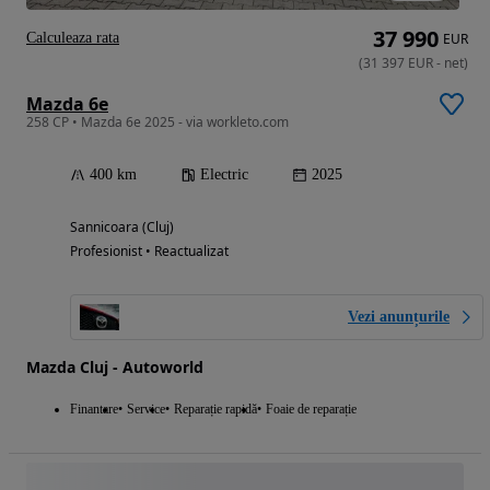
37 990
Calculeaza rata
EUR
(
31 397
EUR
-
net
)
Mazda 6e
258 CP • Mazda 6e 2025 - via workleto.com
400 km
Electric
2025
Sannicoara (Cluj)
Profesionist • Reactualizat
Vezi anunțurile
Mazda Cluj - Autoworld
Finantare
Service
Reparație rapidă
Foaie de reparație