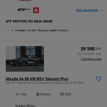
Vezi anunțurile
ATP MOTORS RO BAIA MARE
Finantare
Service
Reparație rapidă
Inchirieri
39 590
EUR
(
32 719
EUR
-
net
)
Calculeaza rata
Mazda 6e 80 kW BEV Takumi Plus
245 CP • Mazda 6e 5 usi Takumi Plus ENG2 245 CP AT RWD
1 km
Electric
2025
Oradea (Bihor)