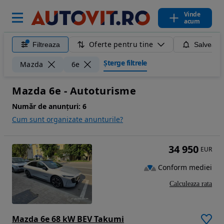
Vinde
acum
Oferte pentru tine
Filtreaza
Salveaza
Șterge filtrele
Mazda
6e
Mazda 6e - Autoturisme
Număr de anunțuri:
6
Cum sunt organizate anunturile?
34 950
EUR
Conform mediei
Calculeaza rata
Mazda 6e 68 kW BEV Takumi