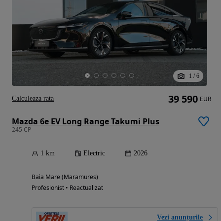
1
/
6
39 590
Calculeaza rata
EUR
Mazda 6e EV Long Range Takumi Plus
245 CP
1 km
Electric
2026
Baia Mare (Maramures)
Profesionist • Reactualizat
Vezi anunțurile