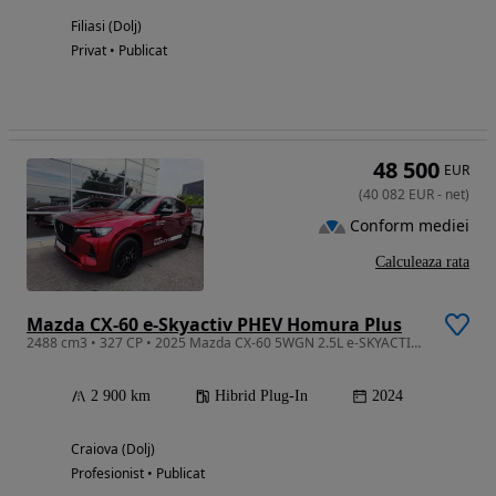
Filiasi (Dolj)
Privat • Publicat
48 500
EUR
(
40 082
EUR
-
net
)
Conform mediei
Calculeaza rata
Mazda CX-60 e-Skyactiv PHEV Homura Plus
2488 cm3 • 327 CP • 2025 Mazda CX-60 5WGN 2.5L e-SKYACTIV PHEV 327ps 8AT AWD Homura Plus
2 900 km
Hibrid Plug-In
2024
Craiova (Dolj)
Profesionist • Publicat