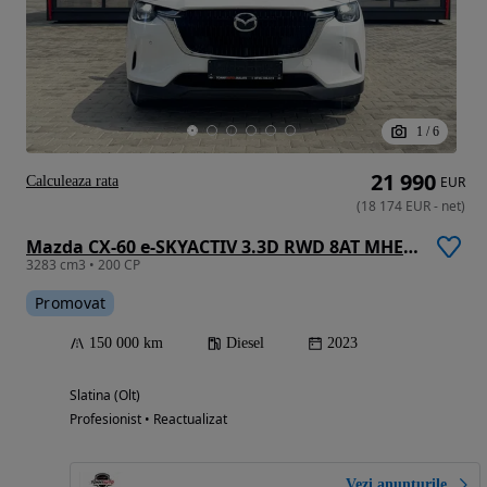
1
/
6
21 990
Calculeaza rata
EUR
(
18 174
EUR
-
net
)
Mazda CX-60 e-SKYACTIV 3.3D RWD 8AT MHEV Exclusive-line
3283 cm3 • 200 CP
Promovat
150 000 km
Diesel
2023
Slatina (Olt)
Profesionist • Reactualizat
Vezi anunțurile