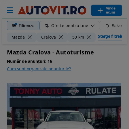
Vinde
acum
Oferte pentru tine
Filtreaza
Salveaza
Șterge filtrele
Mazda
Craiova
50 km
Mazda Craiova - Autoturisme
Număr de anunțuri:
16
Cum sunt organizate anunturile?