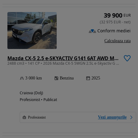
39 900
EUR
(
32 975
EUR
-
net
)
Conform mediei
Calculeaza rata
Mazda CX-5 2.5 e-SKYACTIV G141 6AT AWD MHEV Homura
2488 cm3 • 141 CP • 2026 Mazda CX-5 5WGN 2.5L e-Skyactiv G 141ps 6AT AWD Homura PANO TLOP
3 000 km
Benzina
2025
Craiova (Dolj)
Profesionist • Publicat
Vezi anunțurile
Profesionist