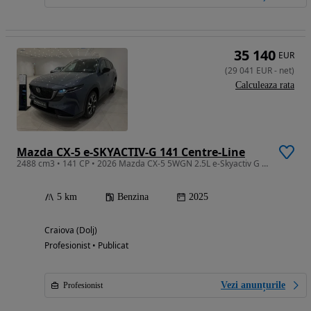
35 140
EUR
(
29 041
EUR
-
net
)
Calculeaza rata
Mazda CX-5 e-SKYACTIV-G 141 Centre-Line
2488 cm3 • 141 CP • 2026 Mazda CX-5 5WGN 2.5L e-Skyactiv G 141ps 6AT FWD Centre-Line
5 km
Benzina
2025
Craiova (Dolj)
Profesionist • Publicat
Vezi anunțurile
Profesionist