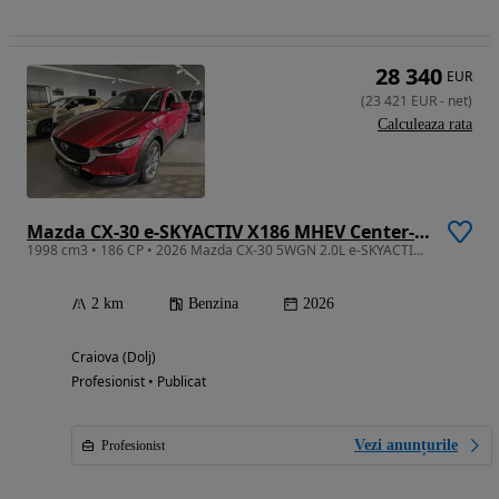
28 340
EUR
(
23 421
EUR
-
net
)
Calculeaza rata
Mazda CX-30 e-SKYACTIV X186 MHEV Center-Line
1998 cm3 • 186 CP • 2026 Mazda CX-30 5WGN 2.0L e-SKYACTIV X 186ps 6MT FWD Centre-Line
2 km
Benzina
2026
Craiova (Dolj)
Profesionist • Publicat
Vezi anunțurile
Profesionist