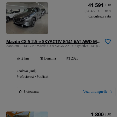
41 591
EUR
(
34 372
EUR
-
net
)
Calculeaza rata
Mazda CX-5 2.5 e-SKYACTIV G141 6AT AWD MHEV Homura
2488 cm3 • 141 CP • Mazda CX-5 5WGN 2.5L e-Skyactiv G 141ps 6AT AWD Homura BLOP
2 km
Benzina
2025
Craiova (Dolj)
Profesionist • Publicat
Vezi anunțurile
Profesionist
1 800
EUR