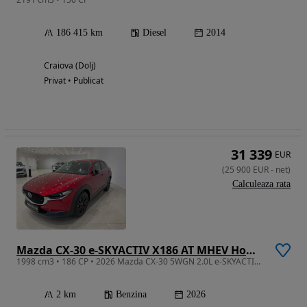
186 415 km
Diesel
2014
Craiova (Dolj)
Privat • Publicat
31 339
EUR
(
25 900
EUR
-
net
)
Calculeaza rata
Mazda CX-30 e-SKYACTIV X186 AT MHEV Homura
1998 cm3 • 186 CP • 2026 Mazda CX-30 5WGN 2.0L e-SKYACTIV X 186ps 6AT FWD Homura
2 km
Benzina
2026