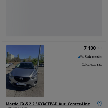
7 100
EUR
Sub medie
Calculeaza rata
Mazda CX-5 2.2 SKYACTIV-D Aut. Center-Line
2191 cm3 • 150 CP