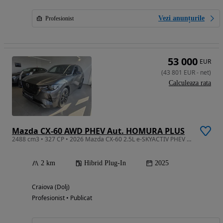
Vezi anunțurile
Profesionist
53 000
EUR
(
43 801
EUR
-
net
)
Calculeaza rata
Mazda CX-60 AWD PHEV Aut. HOMURA PLUS
2488 cm3 • 327 CP • 2026 Mazda CX-60 2.5L e-SKYACTIV PHEV 327ps 8AT AWD Homura Plus BLOP
2 km
Hibrid Plug-In
2025
Craiova (Dolj)
Profesionist • Publicat