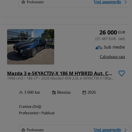
Vezi anunțurile
Profesionist
26 000
EUR
(
21 487
EUR
-
net
)
Sub medie
Calculeaza rata
Mazda 3 e-SKYACTIV-X 186 M HYBRID Aut. CENTRE-LINE
1998 cm3 • 186 CP • 2026 Mazda3 4SN 2.0L e-SKYACTIV X 186ps 6AT FWD Centre-line DASO
3 600 km
Benzina
2026
Craiova (Dolj)
Profesionist • Publicat
Vezi anunțurile
Profesionist