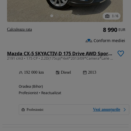
1
/
6
8 990
Calculeaza rata
EUR
Conform mediei
Mazda CX-5 SKYACTIV-D 175 Drive AWD Sports-Line
2191 cm3 • 175 CP • 2.2D(175cp)*4x4*2013/09*Camera*Lane Assist*Keyless go/entry*Navi*Piele
192 000 km
Diesel
2013
Oradea (Bihor)
Profesionist • Reactualizat
Vezi anunțurile
Profesionist