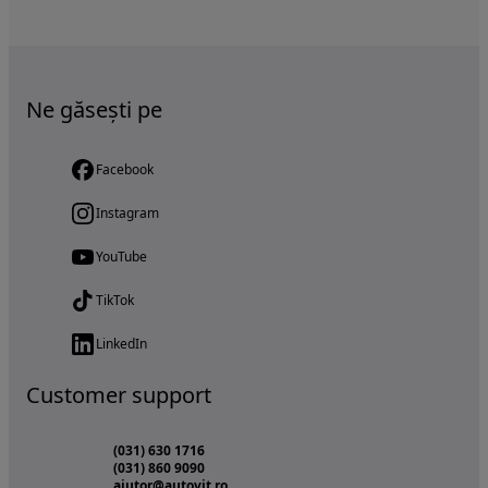
Ne găsești pe
Facebook
Instagram
YouTube
TikTok
LinkedIn
Customer support
(031) 630 1716
(031) 860 9090
ajutor@autovit.ro