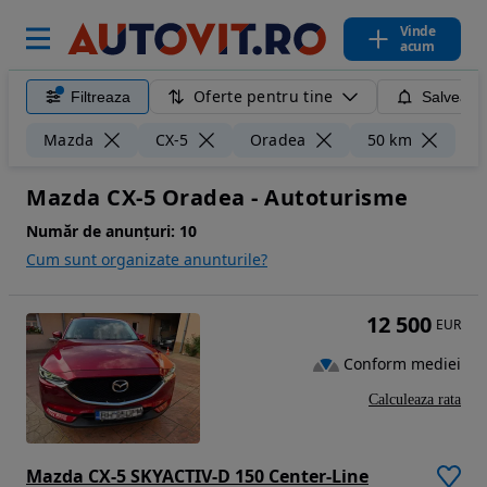
Vinde
acum
Oferte pentru tine
Filtreaza
Salveaza
Ște
Mazda
CX-5
Oradea
50 km
Mazda CX-5 Oradea - Autoturisme
Număr de anunțuri:
10
Cum sunt organizate anunturile?
12 500
EUR
Conform mediei
Calculeaza rata
Mazda CX-5 SKYACTIV-D 150 Center-Line