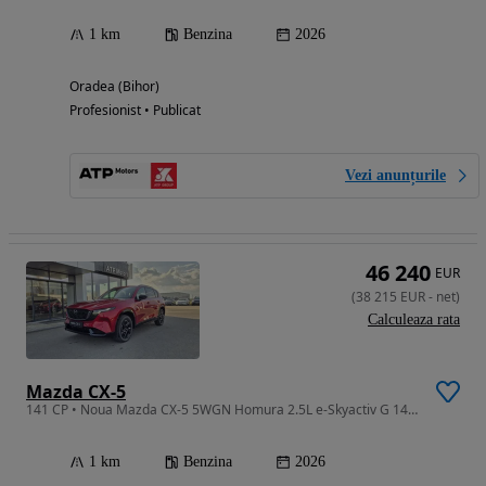
1 km
Benzina
2026
Oradea (Bihor)
Profesionist • Publicat
Vezi anunțurile
46 240
EUR
(
38 215
EUR
-
net
)
Calculeaza rata
Mazda CX-5
141 CP • Noua Mazda CX-5 5WGN Homura 2.5L e-Skyactiv G 141 CP A6 AWD
1 km
Benzina
2026