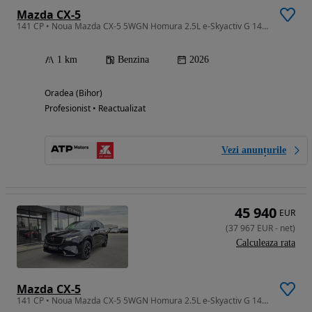
Mazda CX-5
141 CP • Noua Mazda CX-5 5WGN Homura 2.5L e-Skyactiv G 141 CP A6 AWD
1 km
Benzina
2026
Oradea (Bihor)
Profesionist • Reactualizat
Vezi anunțurile
45 940
EUR
(
37 967
EUR
-
net
)
Calculeaza rata
Mazda CX-5
141 CP • Noua Mazda CX-5 5WGN Homura 2.5L e-Skyactiv G 141 CP A6 AWD