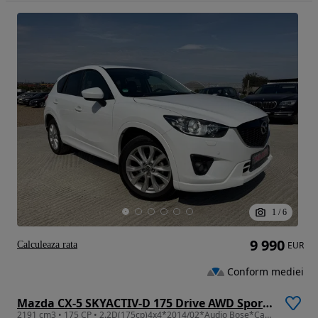
1
/
6
9 990
Calculeaza rata
EUR
Conform mediei
Mazda CX-5 SKYACTIV-D 175 Drive AWD Sports-Line
2191 cm3 • 175 CP • 2.2D(175cp)4x4*2014/02*Audio Bose*Camera*Lane Assist*Navi*Piele*