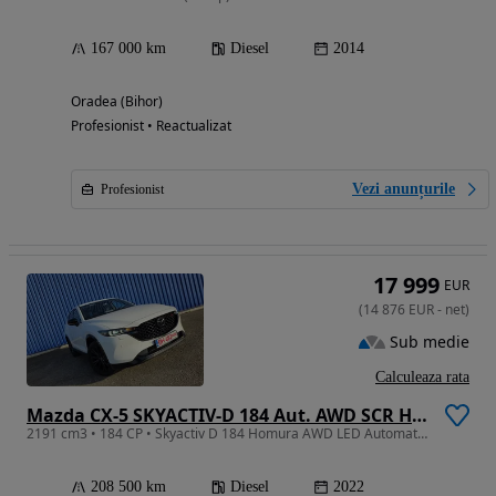
167 000 km
Diesel
2014
Oradea (Bihor)
Profesionist • Reactualizat
Vezi anunțurile
Profesionist
17 999
EUR
(
14 876
EUR
-
net
)
Sub medie
Calculeaza rata
Mazda CX-5 SKYACTIV-D 184 Aut. AWD SCR HOMURA
2191 cm3 • 184 CP • Skyactiv D 184 Homura AWD LED Automat Cam360° ACC BOSE TVA21% Garantie
208 500 km
Diesel
2022