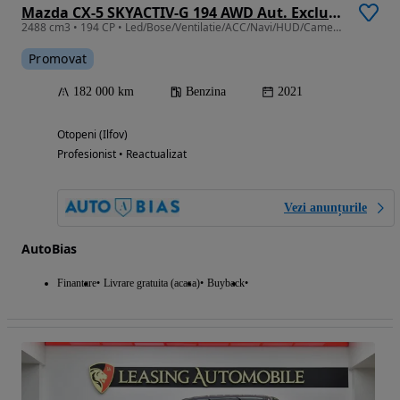
Mazda CX-5 SKYACTIV-G 194 AWD Aut. Exclusive-Line
2488 cm3 • 194 CP • Led/Bose/Ventilatie/ACC/Navi/HUD/Camera360/Leasing - Rate FARA AVANS
Promovat
182 000 km
Benzina
2021
Otopeni (Ilfov)
Profesionist • Reactualizat
Vezi anunțurile
AutoBias
Finantare
Livrare gratuita (acasa)
Buyback