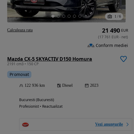
1
/
6
21 490
Calculeaza rata
EUR
(
17 761
EUR
-
net
)
Conform mediei
Mazda CX-5 SKYACTIV D150 Homura
2191 cm3 • 150 CP
Promovat
122 936 km
Diesel
2023
Bucuresti (Bucuresti)
Profesionist • Reactualizat
Vezi anunțurile