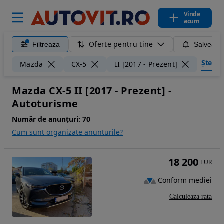
Vinde
acum
Oferte pentru tine
Filtreaza
Salveaza
Șterge 
Mazda
CX-5
II [2017 - Prezent]
Mazda CX-5 II [2017 - Prezent] -
Autoturisme
Număr de anunțuri:
70
Cum sunt organizate anunturile?
18 200
EUR
Conform mediei
Calculeaza rata