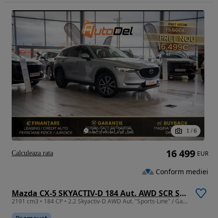
1
/
6
16 499
Calculeaza rata
EUR
Conform mediei
Mazda CX-5 SKYACTIV-D 184 Aut. AWD SCR Sports-Line
2191 cm3 • 184 CP • 2.2 Skyactiv-D AWD Aut. "Sports-Line" / Garantie /Posibilitate Leasing