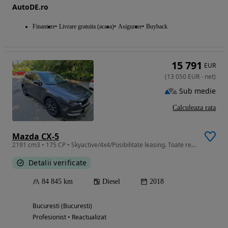
AutoDE.ro
Finantare
Livrare gratuita (acasa)
Asigurare
Buyback
15 791
EUR
(
13 050
EUR
-
net
)
Sub medie
Calculeaza rata
Mazda CX-5
2191 cm3 • 175 CP • Skyactive/4x4/Posibilitate leasing. Toate reviziile efectuate la BDT
Detalii verificate
84 845 km
Diesel
2018
Bucuresti (Bucuresti)
Profesionist • Reactualizat