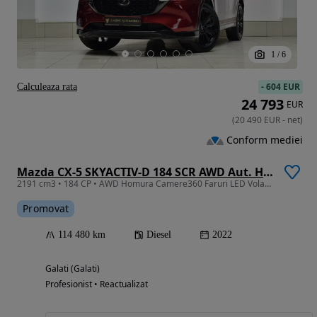
1
/
6
-
604 EUR
Calculeaza rata
24 793
EUR
(
20 490
EUR
-
net
)
Conform mediei
Mazda CX-5 SKYACTIV-D 184 SCR AWD Aut. Homura
2191 cm3 • 184 CP • AWD Homura Camere360 Faruri LED Volan Incalzit Alcantara Garantie
Promovat
114 480 km
Diesel
2022
Galati (Galati)
Profesionist • Reactualizat