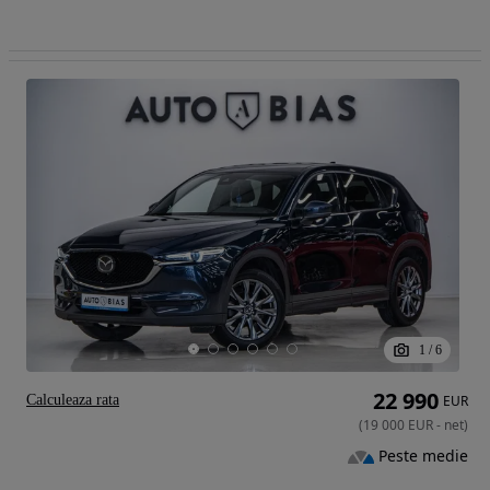
1
/
6
22 990
Calculeaza rata
EUR
(
19 000
EUR
-
net
)
Peste medie