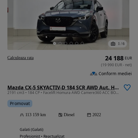
1
/
6
24 188
Calculeaza rata
EUR
(
19 990
EUR
-
net
)
Conform mediei
Mazda CX-5 SKYACTIV-D 184 SCR AWD Aut. Homura
2191 cm3 • 184 CP • Facelift Homura AWD Camere360 ACC BOSE Revizii la zi Garantie
Promovat
113 159 km
Diesel
2022
Galati (Galati)
Profesionist • Reactualizat