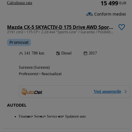
15 499
Calculeaza rata
EUR
Conform mediei
Mazda CX-5 SKYACTIV-D 175 Drive AWD Sports-Line
2191 cm3 • 175 CP • 2.2d 4x4 "Sports-Line" / Garantie / Posibilitate Leasing
Promovat
141 788 km
Diesel
2017
Suceava (Suceava)
Profesionist • Reactualizat
Vezi anunțurile
AUTODEL
Finantare
Service
Service roti
Spalatorie auto