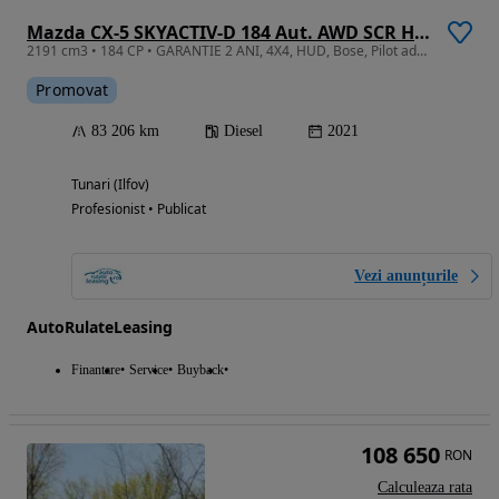
Mazda CX-5 SKYACTIV-D 184 Aut. AWD SCR HOMURA
2191 cm3 • 184 CP • GARANTIE 2 ANI, 4X4, HUD, Bose, Pilot adaptiv, Camera 360
Promovat
83 206 km
Diesel
2021
Tunari (Ilfov)
Profesionist • Publicat
Vezi anunțurile
AutoRulateLeasing
Finantare
Service
Buyback
108 650
RON
Calculeaza rata