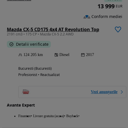
13 999
EUR
Conform mediei
Mazda CX-5 CD175 4x4 AT Revolution Top
2191 cm3 • 175 CP • Mazda CX-5 2.2 AWD
Detalii verificate
124 205 km
Diesel
2017
Bucuresti (Bucuresti)
Profesionist • Reactualizat
Vezi anunțurile
Avante Expert
Finantare
Livrare gratuita (acasa)
Buyback