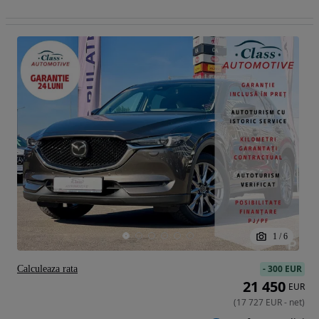
1
/
6
-
300 EUR
Calculeaza rata
21 450
EUR
(
17 727
EUR
-
net
)