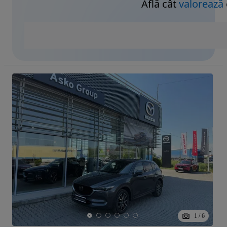
Află cât
valorează
1
/
6