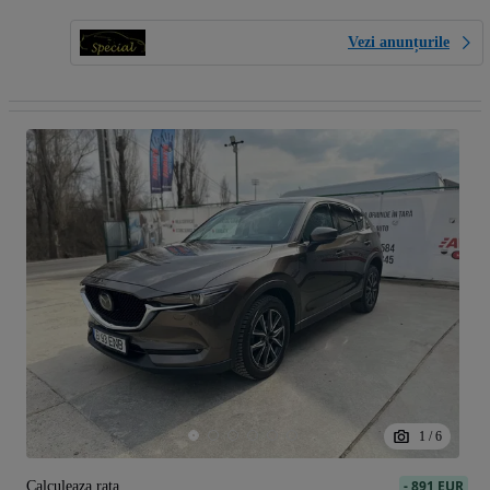
Vezi anunțurile
1
/
6
-
891 EUR
Calculeaza rata