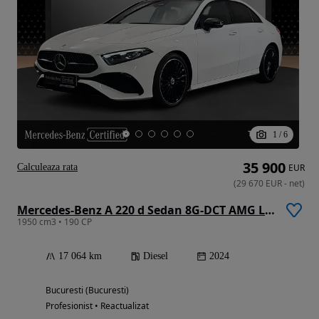
1
/
6
35 900
Calculeaza rata
EUR
(
29 670
EUR
-
net
)
Mercedes-Benz A 220 d Sedan 8G-DCT AMG Line
1950 cm3 • 190 CP
17 064 km
Diesel
2024
Bucuresti (Bucuresti)
Profesionist • Reactualizat