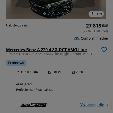
1
/
6
27 818
Calculeaza rata
EUR
(
22 990
EUR
-
net
)
Conform mediei
Mercedes-Benz A 220 d 8G-DCT AMG Line
1950 cm3 • 190 CP • A220 d AMG Line+Night+Confort+Park+LED
Promovat
107 000 km
Diesel
2020
Arad (Arad)
Profesionist • Reactualizat
Vezi anunțurile