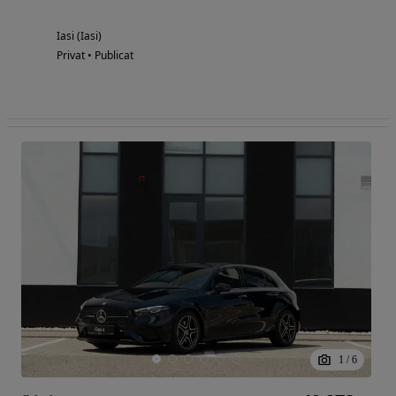
Iasi (Iasi)
Privat • Publicat
1
/
6