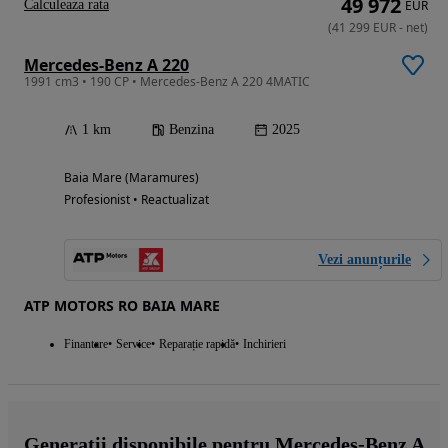
49 972
Calculeaza rata
EUR
(
41 299
EUR
-
net
)
Mercedes-Benz A 220
1991 cm3 • 190 CP • Mercedes-Benz A 220 4MATIC
1 km
Benzina
2025
Baia Mare (Maramures)
Profesionist • Reactualizat
Vezi anunțurile
ATP MOTORS RO BAIA MARE
Finantare
Service
Reparație rapidă
Inchirieri
Generații disponibile pentru Mercedes-Benz A