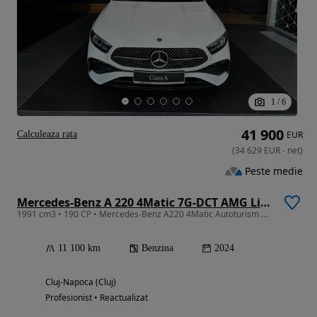
1
/
6
41 900
Calculeaza rata
EUR
(
34 629
EUR
-
net
)
Peste medie
Mercedes-Benz A 220 4Matic 7G-DCT AMG Line
1991 cm3 • 190 CP • Mercedes-Benz A220 4Matic Autoturism Nou
11 100 km
Benzina
2024
Cluj-Napoca (Cluj)
Profesionist • Reactualizat