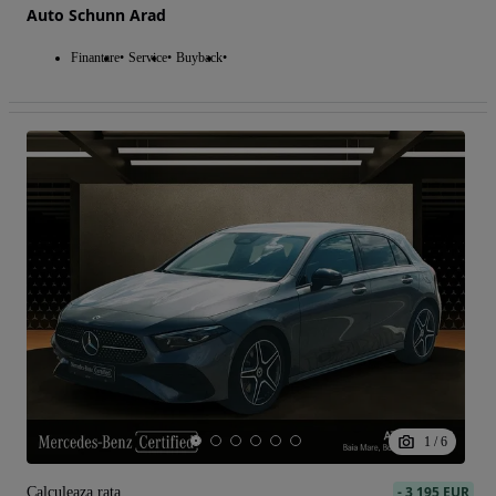
Auto Schunn Arad
Finantare
Service
Buyback
1
/
6
-
3 195 EUR
Calculeaza rata