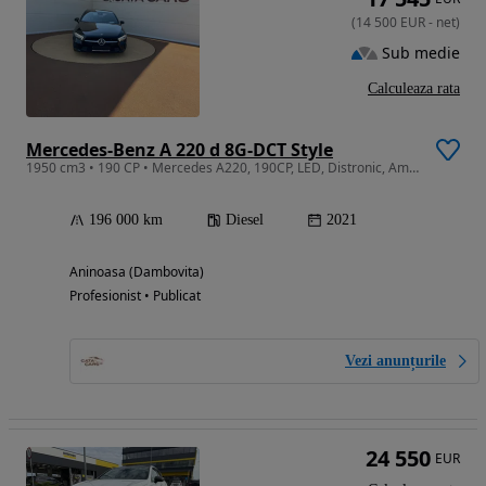
(
14 500
EUR
-
net
)
Sub medie
Calculeaza rata
Mercedes-Benz A 220 d 8G-DCT Style
1950 cm3 • 190 CP • Mercedes A220, 190CP, LED, Distronic, Ambientale, Camera, Piele
196 000 km
Diesel
2021
Aninoasa (Dambovita)
Profesionist • Publicat
Vezi anunțurile
24 550
EUR