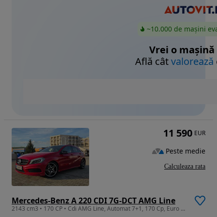
~10.000 de mașini ev
Vrei o mașină
Află cât
valorează
11 590
EUR
Peste medie
Calculeaza rata
Mercedes-Benz A 220 CDI 7G-DCT AMG Line
2143 cm3 • 170 CP • Cdi AMG Line, Automat 7+1, 170 Cp, Euro 6 Fara ADBlue, Xenon, Led, Nav