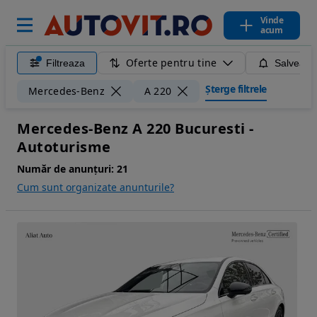
Vinde
acum
Oferte pentru tine
Filtreaza
Salveaza
Șterge filtrele
Mercedes-Benz
A 220
Mercedes-Benz A 220 Bucuresti -
Autoturisme
Număr de anunțuri:
21
Cum sunt organizate anunturile?