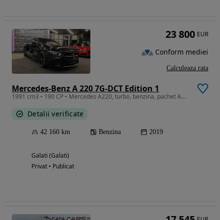
23 800
EUR
Conform mediei
Calculeaza rata
Mercedes-Benz A 220 7G-DCT Edition 1
1991 cm3 • 190 CP • Mercedes A220, turbo, benzina, pachet AMG, Night, multibeam led, 19
Detalii verificate
42 160 km
Benzina
2019
Galati (Galati)
Privat • Publicat
17 545
EUR