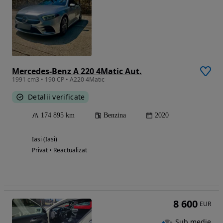
Mercedes-Benz A 220 4Matic Aut.
1991 cm3 • 190 CP • A220 4Matic
Detalii verificate
174 895 km
Benzina
2020
Iasi (Iasi)
Privat • Reactualizat
8 600
EUR
Sub medie