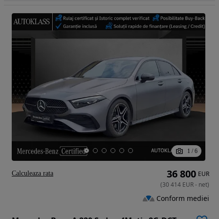
1
/
6
36 800
Calculeaza rata
EUR
(
30 414
EUR
-
net
)
Conform mediei