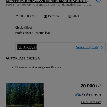
Mercedes-Benz A 220 Sedan 4Matic 8G-DCT Lim. AMG Line Advanced Plus
1991 cm3 • 190 CP • Garanție 24 luni, TVA deductibil, Istoric reprezentanta
30 700 km
Benzina
2024
Chitila (Ilfov)
Profesionist • Reactualizat
Vezi anunțurile
AUTOKLASS CHITILA
Finantare
Service
Asigurare
Buyback
20 000
EUR
Peste medie
Calculeaza rata