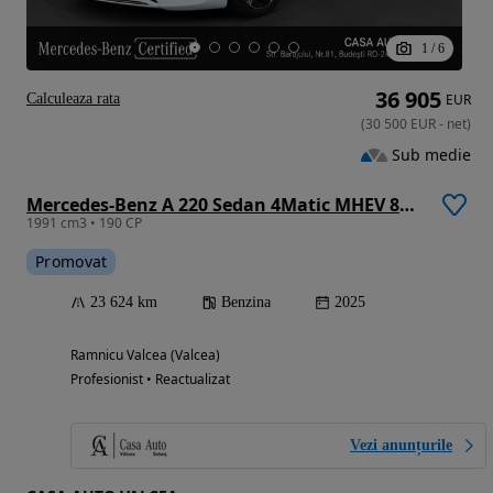
1
/
6
36 905
Calculeaza rata
EUR
(
30 500
EUR
-
net
)
Sub medie
Mercedes-Benz A 220 Sedan 4Matic MHEV 8G-DCT
1991 cm3 • 190 CP
Promovat
23 624 km
Benzina
2025
Ramnicu Valcea (Valcea)
Profesionist • Reactualizat
Vezi anunțurile