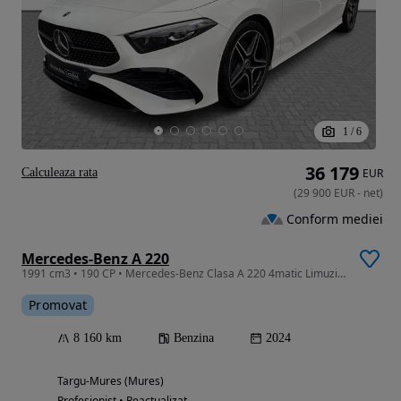
1
/
6
36 179
Calculeaza rata
EUR
(
29 900
EUR
-
net
)
Conform mediei
Mercedes-Benz A 220
1991 cm3 • 190 CP • Mercedes-Benz Clasa A 220 4matic Limuzina
Promovat
8 160 km
Benzina
2024
Targu-Mures (Mures)
Profesionist • Reactualizat