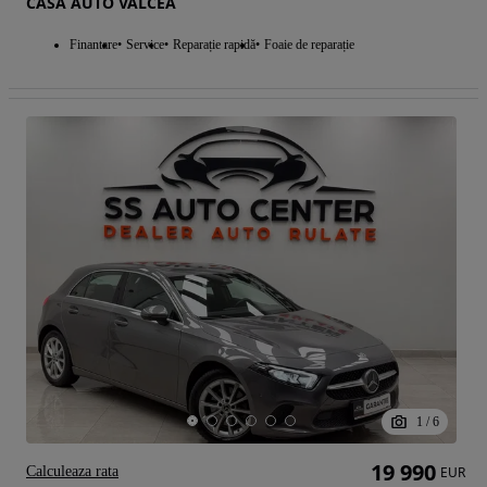
CASA AUTO VALCEA
Finantare
Service
Reparație rapidă
Foaie de reparație
1
/
6
19 990
Calculeaza rata
EUR