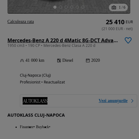
1
/
6
25 410
Calculeaza rata
EUR
(
21 000
EUR
-
net
)
Mercedes-Benz A 220 d 4Matic 8G-DCT Advanced AMG Line
1950 cm3 • 190 CP • Mercedes-Benz Clasa A 220 d
41 000 km
Diesel
2020
Cluj-Napoca (Cluj)
Profesionist • Reactualizat
Vezi anunțurile
AUTOKLASS CLUJ-NAPOCA
Finantare
Buyback