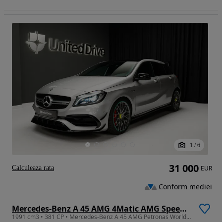
1
/
6
31 000
Calculeaza rata
EUR
Conform mediei
Mercedes-Benz A 45 AMG 4Matic AMG Speedshift 7G-DCT PETRONAS 2015 World Champion Edition
1991 cm3 • 381 CP • Mercedes-Benz A 45 AMG Petronas World Champion