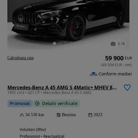
1
/
6
59 900
Calculeaza rata
EUR
(
49 504
EUR
-
net
)
Conform mediei
Mercedes-Benz A 45 AMG S 4Matic+ MHEV 8G-DCT
1991 cm3 • 421 CP • Mercedes-Benz A 45 S AMG
Promovat
Detalii verificate
34 530 km
Benzina
2023
Voluntari (Ilfov)
Profesionist • Reactualizat