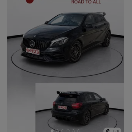
1
/
6