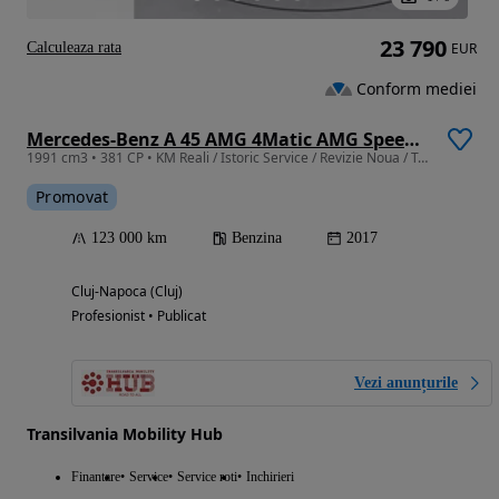
23 790
Calculeaza rata
EUR
Conform mediei
Mercedes-Benz A 45 AMG 4Matic AMG Speedshift 7G-DCT
1991 cm3 • 381 CP • KM Reali / Istoric Service / Revizie Noua / Trapa / Piele
Promovat
123 000 km
Benzina
2017
Cluj-Napoca (Cluj)
Profesionist • Publicat
Vezi anunțurile
Transilvania Mobility Hub
Finantare
Service
Service roti
Inchirieri