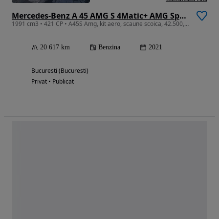
Mercedes-Benz A 45 AMG S 4Matic+ AMG Speedshift DCT 8G Advanced-Plus
1991 cm3 • 421 CP • A45S Amg, kit aero, scaune scoica, 42.500,00 euro +TVA dedu, 20.617 km
20 617 km
Benzina
2021
Bucuresti (Bucuresti)
Privat • Publicat