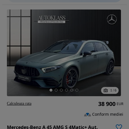
1
/
6
38 900
Calculeaza rata
EUR
Conform mediei
Mercedes-Benz A 45 AMG S 4Matic+ Aut.