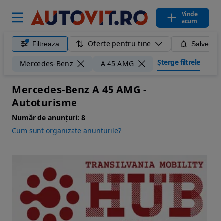
Vinde
acum
Oferte pentru tine
Filtreaza
Salveaza
Șterge filtrele
Mercedes-Benz
A 45 AMG
Mercedes-Benz A 45 AMG -
Autoturisme
Număr de anunțuri:
8
Cum sunt organizate anunturile?