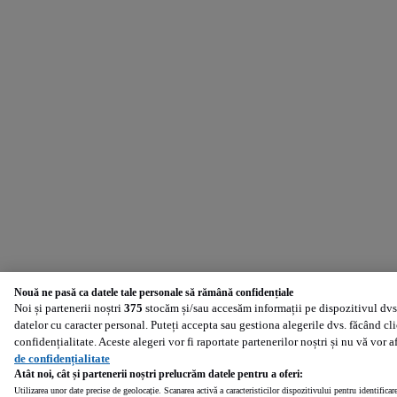
Nouă ne pasă ca datele tale personale să rămână confidențiale
Noi și partenerii noștri
375
stocăm și/sau accesăm informații pe dispozitivul dvs.
datelor cu caracter personal. Puteți accepta sau gestiona alegerile dvs. făcând cl
confidențialitate. Aceste alegeri vor fi raportate partenerilor noștri și nu vă vor 
de confidențialitate
Atât noi, cât și partenerii noștri prelucrăm datele pentru a oferi:
Utilizarea unor date precise de geolocație. Scanarea activă a caracteristicilor dispozitivului pentru identificar