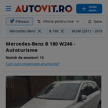
Vinde
acum
Oferte pentru tine
Filtreaza
Salveaza
Mercedes-Benz
B 180
W246 [2011 - 2018]
Mercedes-Benz B 180 W246 -
Autoturisme
Număr de anunțuri:
13
Cum sunt organizate anunturile?