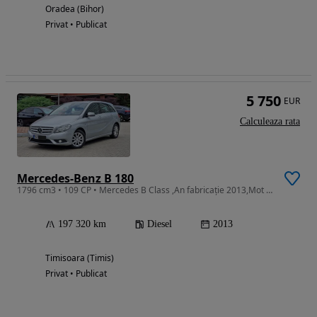
Oradea (Bihor)
Privat • Publicat
5 750
EUR
Calculeaza rata
Mercedes-Benz B 180
1796 cm3 • 109 CP • Mercedes B Class ,An fabricație 2013,Mot 1.8 CDI,Golf 7,Golf 6,A Class
197 320 km
Diesel
2013
Timisoara (Timis)
Privat • Publicat