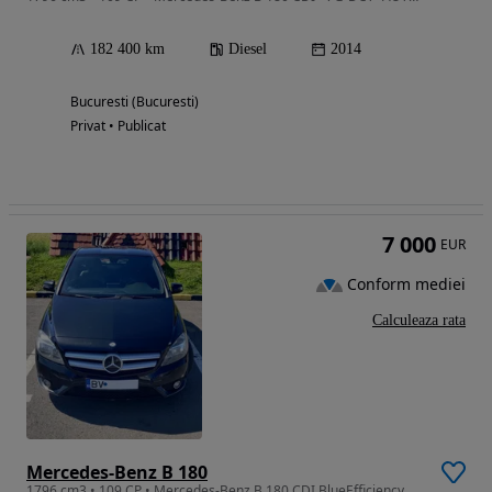
182 400 km
Diesel
2014
Bucuresti (Bucuresti)
Privat • Publicat
7 000
EUR
Conform mediei
Calculeaza rata
Mercedes-Benz B 180
1796 cm3 • 109 CP • Mercedes-Benz B 180 CDI BlueEfficiency