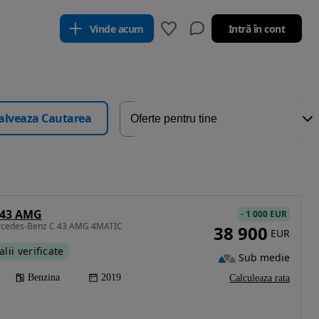
Vinde acum
Intră în cont
alveaza Cautarea
 43 AMG
-
1 000 EUR
ercedes-Benz C 43 AMG 4MATIC
38 900
EUR
alii verificate
Sub medie
Benzina
2019
Calculeaza rata