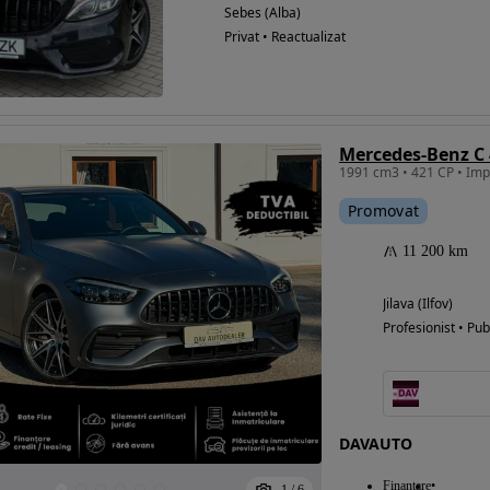
Sebes (Alba)
Privat • Reactualizat
1991 cm3 • 421 CP • Impe
Promovat
11 200 km
Jilava (Ilfov)
Profesionist • Pub
DAVAUTO
Finantare