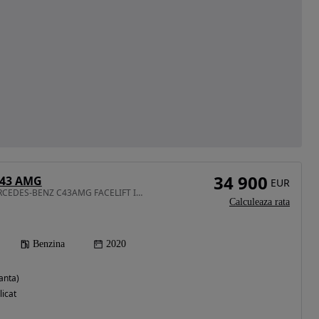
34 900
 43 AMG
EUR
2996 cm3 • 390 CP • MERCEDES-BENZ C43AMG FACELIFT IN STOC CONSTANTA
Calculeaza rata
Benzina
2020
anta)
licat