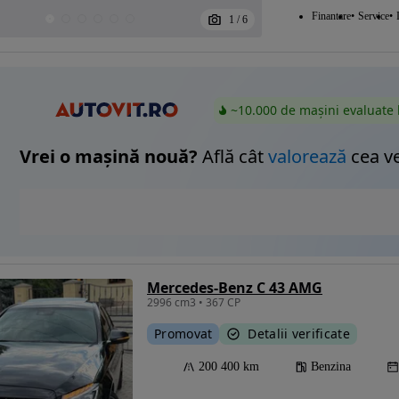
Finantare
Service
1
/
6
~10.000 de mașini evaluate 
Vrei o mașină nouă?
Află cât
valorează
cea v
Mercedes-Benz C 43 AMG
2996 cm3 • 367 CP
Promovat
Detalii verificate
200 400 km
Benzina