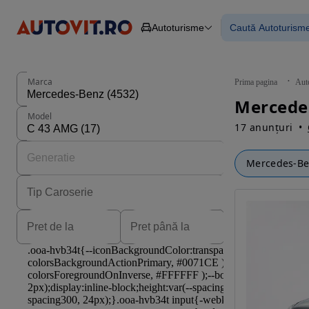
Autoturisme
Caută Autoturism
Autoturisme
Piese
Toate mașinil
Camioane
Mașinile rulat
Constructii
Mașini noi
Agro
Mașini electri
Marca
Prima pagina
Aut
Autoutilitare
Mașini cu fin
Motociclete
Mașini cu deta
Model
Remorci
17 anunțuri
Mercedes-B