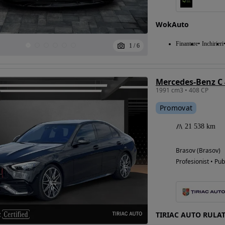
WokAuto
Eligibil pentru
Finantare
Inchirieri
1
/
6
finantare
Mercedes-Benz C
1991 cm3 • 408 CP
Promovat
21 538 km
Brasov (Brasov)
Profesionist • Pub
TIRIAC AUTO RULA