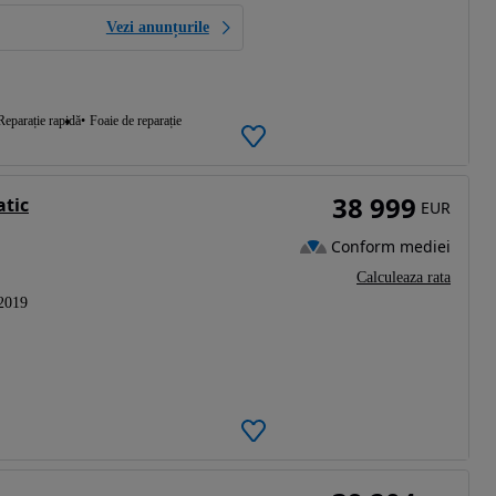
Vezi anunțurile
Reparație rapidă
Foaie de reparație
38 999
tic
EUR
Conform mediei
Calculeaza rata
2019