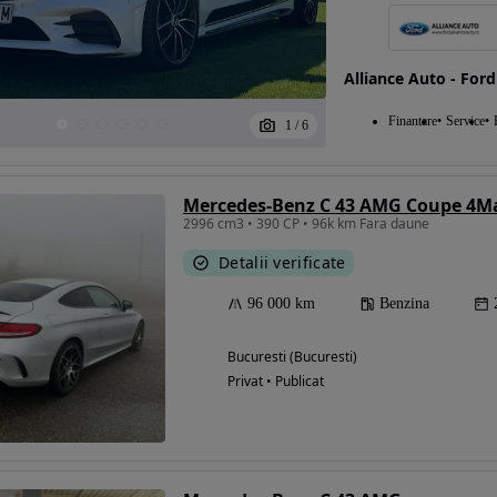
Alliance Auto - Ford
Finantare
Service
1
/
6
Mercedes-Benz C 43 AMG Coupe 4Ma
2996 cm3 • 390 CP • 96k km Fara daune
Detalii verificate
96 000 km
Benzina
Bucuresti (Bucuresti)
Privat • Publicat