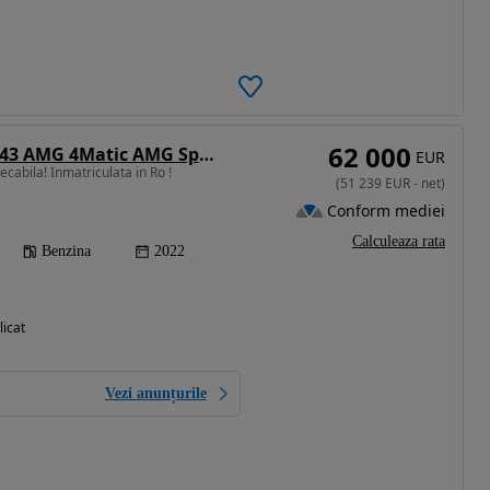
62 000
Mercedes-Benz C 43 AMG 4Matic AMG Speedshift MCT9G
EUR
cabila! Inmatriculata in Ro !
(
51 239
EUR
-
net
)
Conform mediei
Calculeaza rata
Benzina
2022
licat
Vezi anunțurile