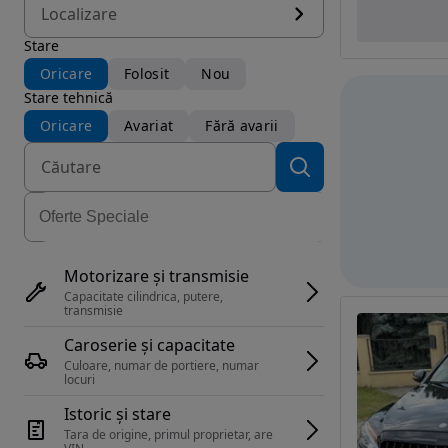
Localizare
Stare
Oricare
Folosit
Nou
Stare tehnică
Oricare
Avariat
Fără avarii
Motorizare și transmisie
Capacitate cilindrica, putere, 
transmisie
Caroserie și capacitate
Culoare, numar de portiere, numar 
locuri
Istoric și stare
Tara de origine, primul proprietar, are 