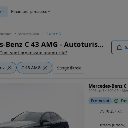
e
Finanțare și resurse
e
Finanțare
e
Instrument de evaluare a mașinii
Raport al istoricului vehiculului
ce
Blog Autovit.ro
oturisme
Mercedes-Benz
C 43 AMG
anțare
Mercedes-Benz C 43 AMG - Autoturisme
lii verificate
S
Cum sunt organizate anunturile?
enz
C 43 AMG
Șterge filtrele
Mercedes-Benz C
2996 cm3 • 390 CP • M
Promovat
Det
70 257 km
Brasov (Brasov)