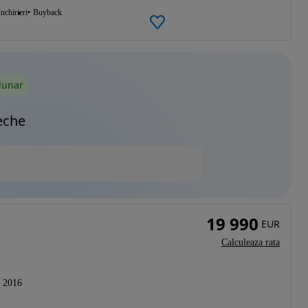
Inchirieri
Buyback
lunar
eche
19 990
EUR
Calculeaza rata
2016