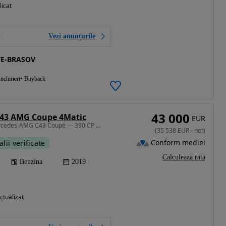
licat
Vezi anunțurile
TE-BRASOV
Inchirieri
Buyback
43 000
 43 AMG Coupe 4Matic
EUR
2996 cm3 • 390 CP • Mercedes-AMG C43 Coupé — 390 CP | 4MATIC | Intake + Downpipe | Burm
(
35 538
EUR
-
net
)
Conform mediei
alii verificate
Calculeaza rata
Benzina
2019
ctualizat