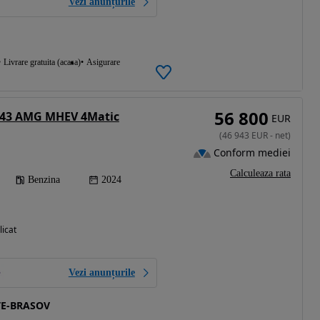
Vezi anunțurile
Livrare gratuita (acasa)
Asigurare
56 800
 43 AMG MHEV 4Matic
EUR
(
46 943
EUR
-
net
)
Conform mediei
Calculeaza rata
Benzina
2024
licat
Vezi anunțurile
TE-BRASOV