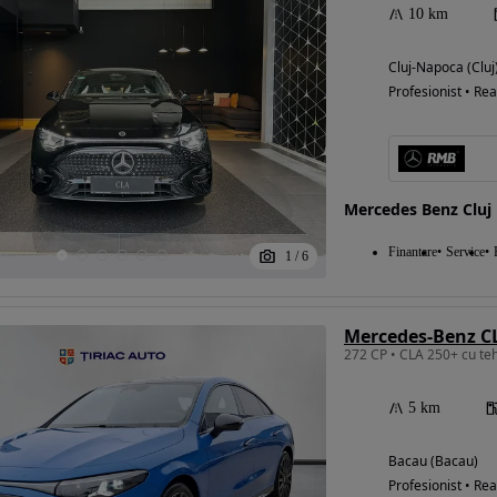
10 km
Cluj-Napoca (Cluj
Profesionist • Rea
Mercedes Benz Cluj
Finantare
Service
1
/
6
Mercedes-Benz CL
272 CP • CLA 250+ cu t
5 km
Bacau (Bacau)
Profesionist • Rea