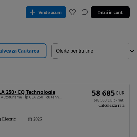
Vinde acum
Intră în cont
alveaza Cautarea
58 685
A 250+ EQ Technologie
EUR
272 CP • Mercedes-Benz Autoturisme Tip CLA 250+ cu tehnologie EQ
(
48 500
EUR
-
net
)
Calculeaza rata
Electric
2026