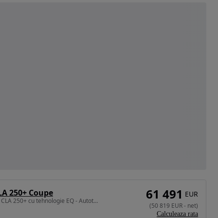
61 491
LA 250+ Coupe
EUR
272 CP • Mercedes Benz CLA 250+ cu tehnologie EQ - Autoturism nou
(
50 819
EUR
-
net
)
Calculeaza rata