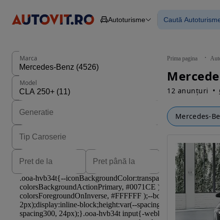
Autoturisme
Caută Autoturism
Autoturisme
Piese
Toate mașinil
Camioane
Mașinile rulat
Constructii
Mașini noi
Agro
Mașini electri
Marca
Prima pagina
Aut
Autoutilitare
Mașini cu fin
Motociclete
Mașini cu deta
Model
Remorci
12 anunțuri
Mercedes-B