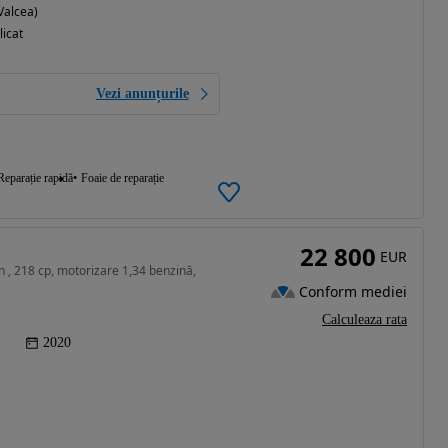
Valcea)
licat
Vezi anunțurile
Reparație rapidă
Foaie de reparație
22 800
EUR
 , 218 cp, motorizare 1,34 benzină,
Conform mediei
Calculeaza rata
2020