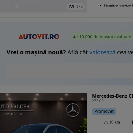
Finantare
Service
1
/
6
~10.000 de mașini evaluate 
Vrei o mașină nouă?
Află cât
valorează
cea v
Mercedes-Benz C
272 CP
Promovat
10 km