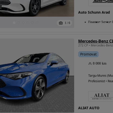
Auto Schunn Arad
Eligibil pentru
Finantare
Service
1
/
6
finantare
Mercedes-Benz C
Promovat
8 000 km
Targu-Mures (Mu
Profesionist • Rea
ALIAT AUTO