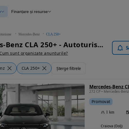
e
Finanțare și resurse
e
Finanțare
e
Instrument de evaluare a mașinii
Raport al istoricului vehiculului
ce
Blog Autovit.ro
oturisme
Mercedes-Benz
CLA 250+
anțare
Mercedes-Benz CLA 250+ - Autoturisme
lii verificate
S
Cum sunt organizate anunturile?
enz
CLA 250+
Șterge filtrele
Mercedes-Benz CL
Promovat
1 km
Craiova (Dolj)