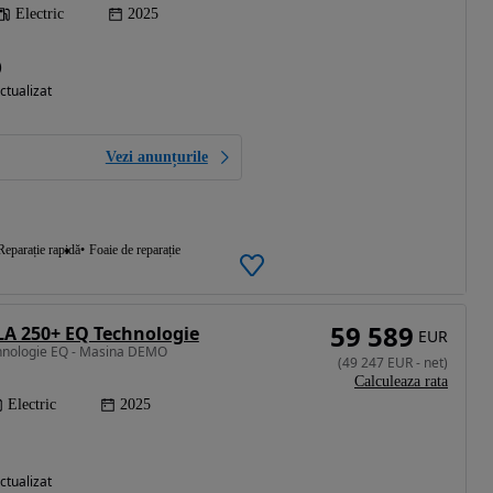
Electric
2025
)
ctualizat
Vezi anunțurile
Reparație rapidă
Foaie de reparație
59 589
A 250+ EQ Technologie
EUR
ehnologie EQ - Masina DEMO
(
49 247
EUR
-
net
)
Calculeaza rata
Electric
2025
ctualizat