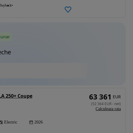
Buyback
lunar
eche
63 361
LA 250+ Coupe
EUR
(
52 364
EUR
-
net
)
Calculeaza rata
Electric
2026