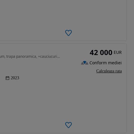
42 000
EUR
1332 cm3 • 163 CP • Primul proprietar, AMG premium, trapa panoramica, +cauciucuri iarna
Conform mediei
Calculeaza rata
2023