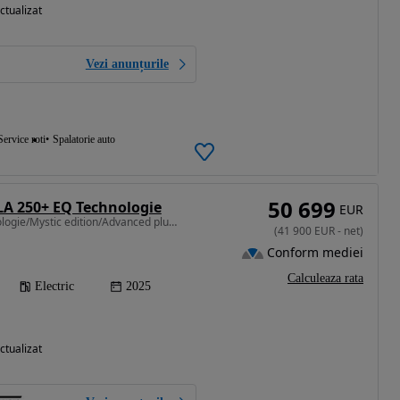
ctualizat
Vezi anunțurile
Service roti
Spalatorie auto
50 699
A 250+ EQ Technologie
EUR
272 CP • 250+ EQ Technologie/Mystic edition/Advanced plus/Memory/garantie
(
41 900
EUR
-
net
)
Conform mediei
Calculeaza rata
Electric
2025
ctualizat