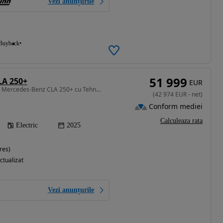
Vezi anunțurile
Buyback
51 999
LA 250+
EUR
272 CP • Mercedes-Benz Mercedes-Benz CLA 250+ cu Tehnologie EQ
(
42 974
EUR
-
net
)
Conform mediei
Calculeaza rata
Electric
2025
res)
ctualizat
Vezi anunțurile