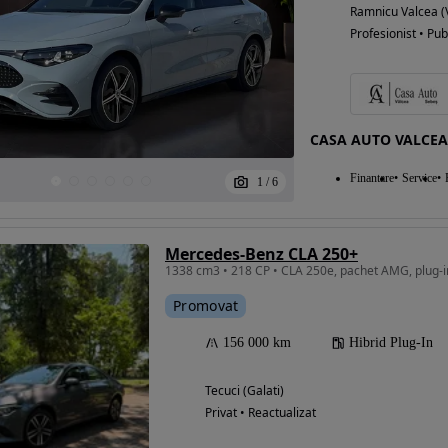
Ramnicu Valcea (
Profesionist • Pub
CASA AUTO VALCEA
Finantare
Service
1
/
6
Mercedes-Benz CLA 250+
1338 cm3 • 218 CP • CLA 250e, pachet AMG, plug-in
Promovat
156 000 km
Hibrid Plug-In
Tecuci (Galati)
Privat • Reactualizat