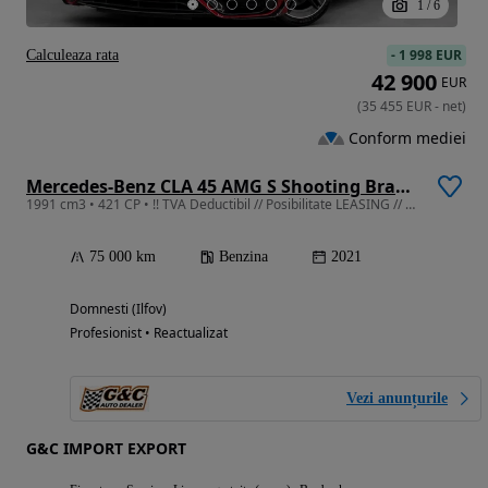
1
/
6
-
1 998 EUR
Calculeaza rata
42 900
EUR
(
35 455
EUR
-
net
)
Conform mediei
Mercedes-Benz CLA 45 AMG S Shooting Brake 4MATIC+ Aut.
1991 cm3 • 421 CP • !! TVA Deductibil // Posibilitate LEASING // Burmester // Panoramic !!
75 000 km
Benzina
2021
Domnesti (Ilfov)
Profesionist • Reactualizat
Vezi anunțurile
G&C IMPORT EXPORT