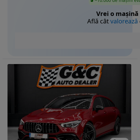
~10.000 de mașini ev
Vrei o mașină
Află cât
valorează