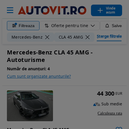
Vinde
acum
Oferte pentru tine
Filtreaza
Salveaza
Șterge filtrele
Mercedes-Benz
CLA 45 AMG
Mercedes-Benz CLA 45 AMG -
Autoturisme
Număr de anunțuri:
4
Cum sunt organizate anunturile?
44 300
EUR
Sub medie
Calculeaza rata