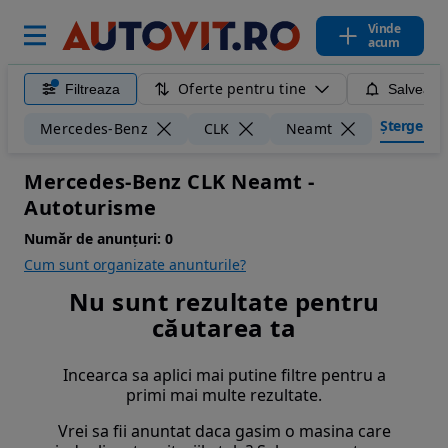
Vinde
acum
Oferte pentru tine
Filtreaza
Salveaza
Șterge filt
Mercedes-Benz
CLK
Neamt
Mercedes-Benz CLK Neamt -
Autoturisme
Număr de anunțuri:
0
Cum sunt organizate anunturile?
Nu sunt rezultate pentru
căutarea ta
Incearca sa aplici mai putine filtre pentru a
primi mai multe rezultate.
Vrei sa fii anuntat daca gasim o masina care