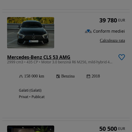
39 780
EUR
Conform mediei
Calculeaza rata
Mercedes-Benz CLS 53 AMG
2999 cm3 • 435 CP • Motor 3.0 benzină R6 M256, mild-hybrid 48V (putere mărită) Tracțiune
158 000 km
Benzina
2018
Galati (Galati)
Privat • Publicat
50 500
EUR