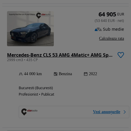
64 905
EUR
(
53 640
EUR
-
net
)
Sub medie
Calculeaza rata
Mercedes-Benz CLS 53 AMG 4Matic+ AMG Speedshift TCT 9G Limited Edition
2999 cm3 • 435 CP
44 000 km
Benzina
2022
Bucuresti (Bucuresti)
Profesionist • Publicat
Vezi anunțurile