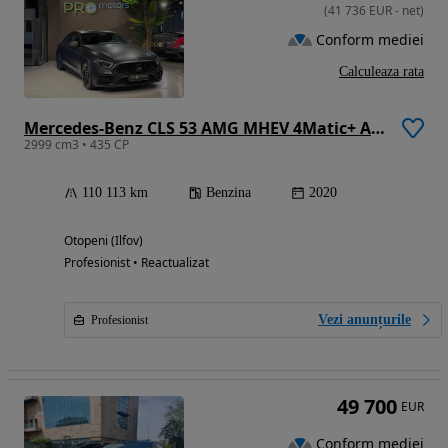
(
41 736
EUR
-
net
)
Conform mediei
Calculeaza rata
Mercedes-Benz CLS 53 AMG MHEV 4Matic+ Aut.
2999 cm3 • 435 CP
110 113 km
Benzina
2020
Otopeni (Ilfov)
Profesionist • Reactualizat
Vezi anunțurile
Profesionist
49 700
EUR
Conform mediei