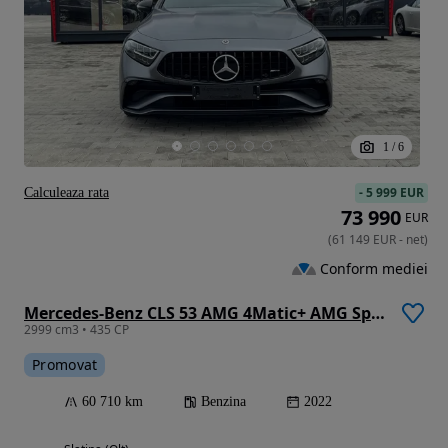
1
/
6
-
5 999 EUR
Calculeaza rata
73 990
EUR
(
61 149
EUR
-
net
)
Conform mediei
Mercedes-Benz CLS 53 AMG 4Matic+ AMG Speedshift TCT 9G Limited Edition
2999 cm3 • 435 CP
Promovat
60 710 km
Benzina
2022