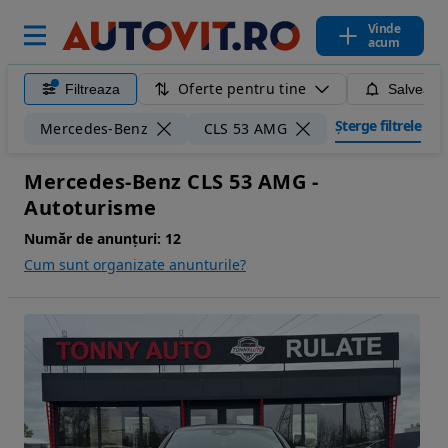
Vinde
acum
Oferte pentru tine
Filtreaza
Salveaza
Șterge filtrele
Mercedes-Benz
CLS 53 AMG
Mercedes-Benz CLS 53 AMG -
Autoturisme
Număr de anunțuri:
12
Cum sunt organizate anunturile?