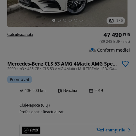
1
/
6
47 490
Calculeaza rata
EUR
(
39 248
EUR
-
net
)
Conform mediei
Mercedes-Benz CLS 53 AMG 4Matic AMG Speedshift 9G-TRONIC
2999 cm3 • 435 CP • CLS 53 AMG 4Matic/ MULTIBEAM LED/ Garantie
Promovat
136 200 km
Benzina
2019
Cluj-Napoca (Cluj)
Profesionist • Reactualizat
Vezi anunțurile