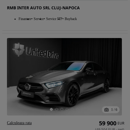
RMB INTER AUTO SRL CLUJ-NAPOCA
Finantare
Service
Service ITP
Buyback
1
/
6
59 900
Calculeaza rata
EUR
(
49 504
EUR
-
net
)