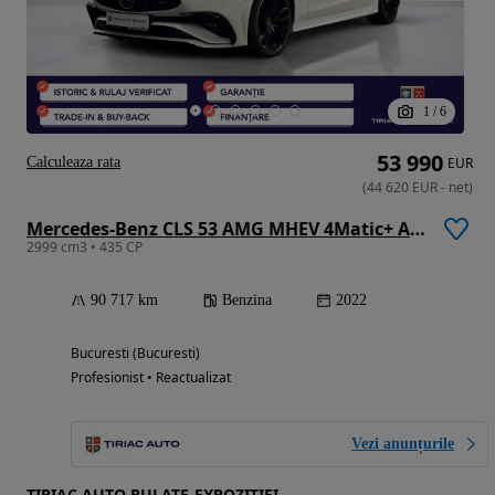
1
/
6
53 990
Calculeaza rata
EUR
(
44 620
EUR
-
net
)
Mercedes-Benz CLS 53 AMG MHEV 4Matic+ Aut.
2999 cm3 • 435 CP
90 717 km
Benzina
2022
Bucuresti (Bucuresti)
Profesionist • Reactualizat
Vezi anunțurile
TIRIAC AUTO RULATE-EXPOZITIEI