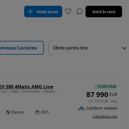
Vinde acum
Intră în cont
alveaza Cautarea
QS 580 4Matic AMG Line
-
12 997 EUR
523 CP • Mercedes-Benz EQS | AMG | Burmester | 4Matic| Garantie | Leasing |
87 990
EUR
(
72 719
EUR
-
net
)
Conform mediei
Electric
2025
Calculeaza rata