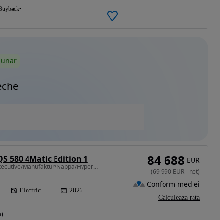
Buyback
lunar
eche
84 688
S 580 4Matic Edition 1
EUR
523 CP • Edition /AMG/Executive/Manufaktur/Nappa/Hyperscreen
(
69 990
EUR
-
net
)
Conform mediei
Electric
2022
Calculeaza rata
a)