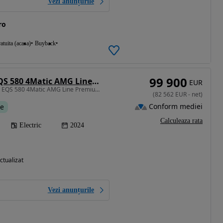
Vezi anunțurile
ro
atuita (acasa)
Buyback
99 900
Mercedes-Benz EQS 580 4Matic AMG Line Premium
EUR
544 CP • Mercedes-Benz EQS 580 4Matic AMG Line Premium Plus IN STOC LA SIBIU
(
82 562
EUR
-
net
)
Conform mediei
te
Calculeaza rata
Electric
2024
ctualizat
Vezi anunțurile