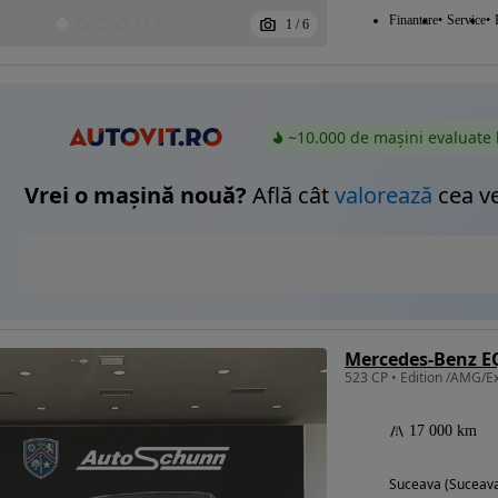
Finantare
Service
1
/
6
~10.000 de mașini evaluate 
Vrei o mașină nouă?
Află cât
valorează
cea v
Mercedes-Benz EQ
17 000 km
Suceava (Suceav