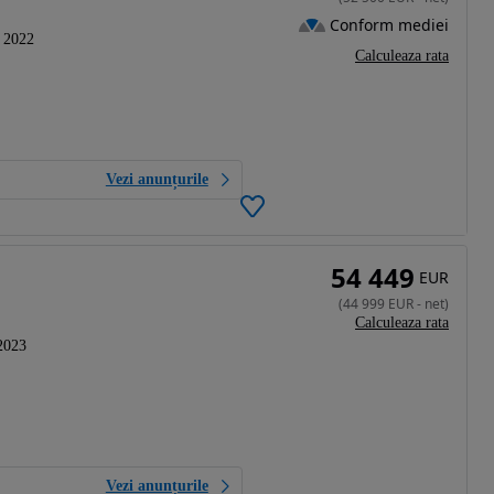
Conform mediei
2022
Calculeaza rata
Vezi anunțurile
54 449
EUR
(
44 999
EUR
-
net
)
Calculeaza rata
2023
Vezi anunțurile