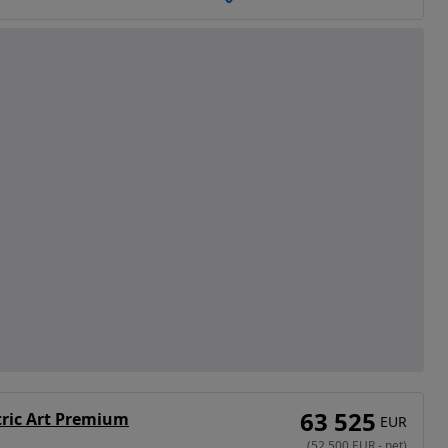
63 525
tric Art Premium
EUR
(
52 500
EUR
-
net
)