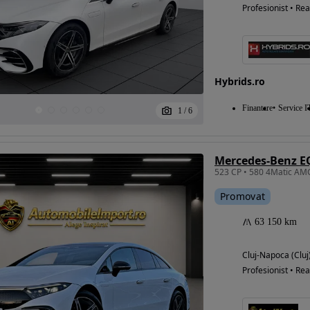
Profesionist • Rea
Hybrids.ro
Finantare
Service I
1
/
6
Mercedes-Benz E
Promovat
63 150 km
Cluj-Napoca (Cluj
Profesionist • Rea