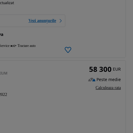
ctualizat
Vezi anunțurile
va
Service roti
Tractare auto
58 300
EUR
MIUM
Peste medie
Calculeaza rata
2022