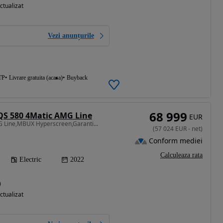
ctualizat
Vezi anunțurile
TP
Livrare gratuita (acasa)
Buyback
68 999
QS 580 4Matic AMG Line
EUR
523 CP • 580 4Matic AMG Line,MBUX Hyperscreen,Garantie,Leasing/Rate
(
57 024
EUR
-
net
)
Conform mediei
Calculeaza rata
Electric
2022
)
ctualizat