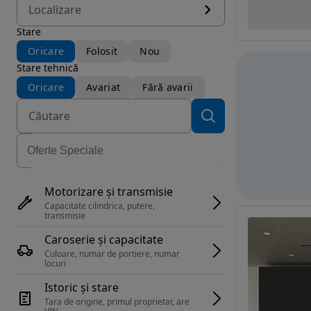
Localizare
Stare
Oricare
Folosit
Nou
Stare tehnică
Oricare
Avariat
Fără avarii
Motorizare și transmisie
Capacitate cilindrica, putere, 
transmisie
Caroserie și capacitate
Culoare, numar de portiere, numar 
locuri
Istoric și stare
Tara de origine, primul proprietar, are 