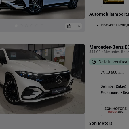
AutomobileImport.
Eligibil pentru
Finantare
Livrare gr
1
/
6
finantare
Detalii verifica
13 900 km
Selimbar (Sibiu)
Profesionist • Rea
Son Motors