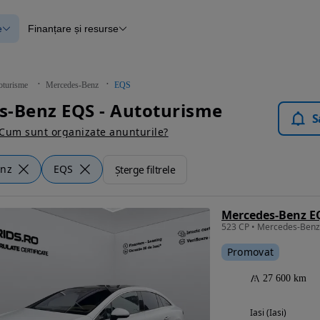
e
Finanțare și resurse
e
Finanțare
e
Instrument de evaluare a mașinii
Raport al istoricului vehiculului
ce
Blog Autovit.ro
oturisme
Mercedes-Benz
EQS
anțare
s-Benz EQS - Autoturisme
lii verificate
S
Cum sunt organizate anunturile?
enz
EQS
Șterge filtrele
Mercedes-Benz E
Promovat
27 600 km
Iasi (Iasi)