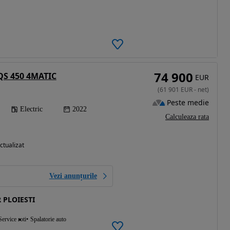
74 900
QS 450 4MATIC
EUR
(
61 901
EUR
-
net
)
Peste medie
Electric
2022
Calculeaza rata
ctualizat
Vezi anunțurile
 PLOIESTI
Service roti
Spalatorie auto