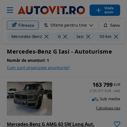
Vinde
acum
Oferte pentru tine
Filtreaza
Salveaza
Ș
Mercedes-Benz
G
Iasi
50 km
Mercedes-Benz G Iasi - Autoturisme
Număr de anunțuri:
1
Cum sunt organizate anunturile?
163 799
EUR
(
135 371
EUR
-
net
)
Sub medie
Calculeaza rata
Mercedes-Benz G AMG 63 SW Long Aut.