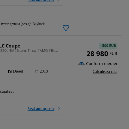
Livrare gratuita (acasa)
Buyback
LC Coupe
-
500 EUR
2143 cm3 • 204 CP • GLC250d 4M#Istoric Tiriac #AMG #Burmester#9G#ILS#Sc ventilate#Carplay
28 980
EUR
Conform mediei
Diesel
2018
Calculeaza rata
ctualizat
Vezi anunțurile