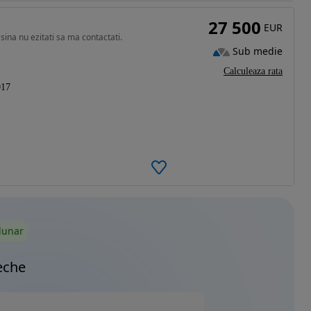
27 500
EUR
ina nu ezitati sa ma contactati.
Sub medie
Calculeaza rata
017
lunar
eche