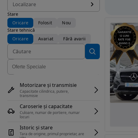
Localizare
Stare
Oricare
Folosit
Nou
Stare tehnică
Oricare
Avariat
Fără avarii
Motorizare și transmisie
Capacitate cilindrica, putere, 
transmisie
Caroserie și capacitate
Culoare, numar de portiere, numar 
locuri
Istoric și stare
Tara de origine, primul proprietar, are 