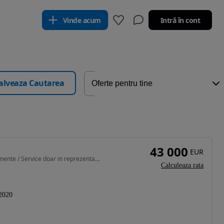
Vinde acum
Intră în cont
alveaza Cautarea
43 000
EUR
2996 cm3 • 390 CP • Stare Impecabila / Fara Evenimente / Service doar in reprezentanta
Calculeaza rata
2020