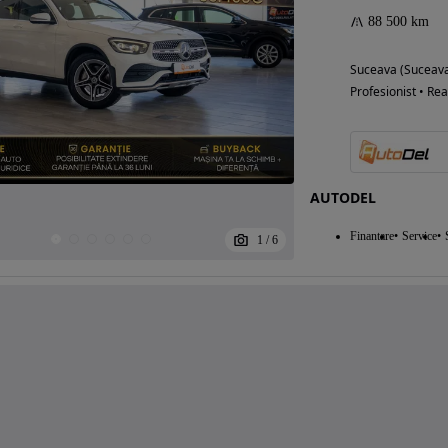
88 500 km
Suceava (Suceav
Profesionist • Rea
AUTODEL
Finantare
Service
1
/
6