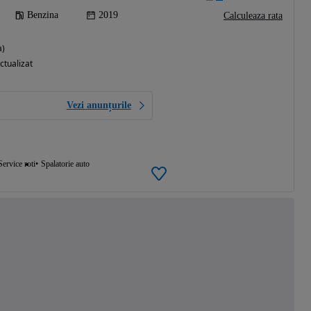
Benzina
2019
Calculeaza rata
a)
ctualizat
Vezi anunțurile
Service roti
Spalatorie auto