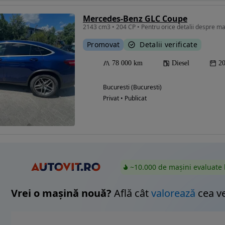
Mercedes-Benz GLC Coupe
2143 cm3 • 204 CP • Pentru orice detalii despre mas
Promovat
Detalii verificate
Eligibil pentru
finantare
78 000 km
Diesel
2
Bucuresti (Bucuresti)
Privat • Publicat
~10.000 de mașini evaluate 
Vrei o mașină nouă?
Află cât
valorează
cea v