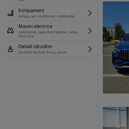
VIN 
Echipament
Airbag, aer conditionat, multimedia
Masini electrice
Autonomie, capacitate baterie, cablu 
incarcare 
Detalii vânzător
Se emite factura, firma, privat