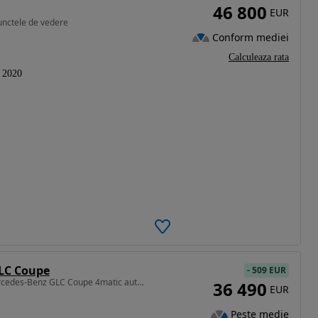
46 800
EUR
unctele de vedere
Conform mediei
Calculeaza rata
2020
LC Coupe
-
509 EUR
1997 cm3 • 197 CP • Mercedes-Benz GLC Coupe 4matic automatik "amg line"
36 490
EUR
Peste medie