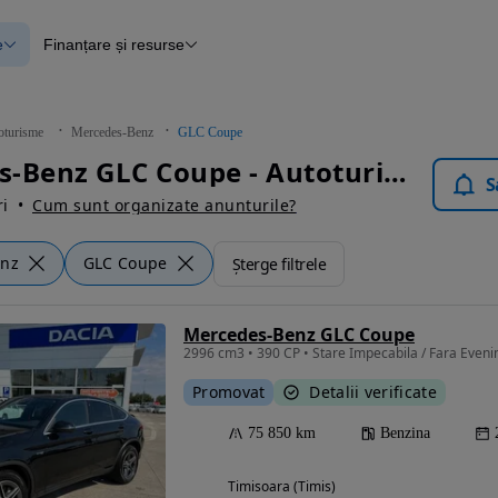
e
Finanțare și resurse
e
Finanțare
e
Instrument de evaluare a mașinii
Raport al istoricului vehiculului
ce
Blog Autovit.ro
oturisme
Mercedes-Benz
GLC Coupe
anțare
Mercedes-Benz GLC Coupe - Autoturisme
lii verificate
S
i
Cum sunt organizate anunturile?
enz
GLC Coupe
Șterge filtrele
Mercedes-Benz GLC Coupe
Promovat
Detalii verificate
75 850 km
Benzina
Timisoara (Timis)