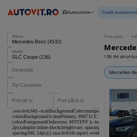
Autoturisme
Caută Autoturism
Autoturisme
Piese
Toate mașinil
Camioane
Mașinile rulat
Constructii
Mașini noi
Agro
Mașini electri
Marca
Prima pagina
Aut
Autoutilitare
Mașini cu fin
Motociclete
Mașini cu deta
Model
Remorci
136 de anunțur
Mercedes-B