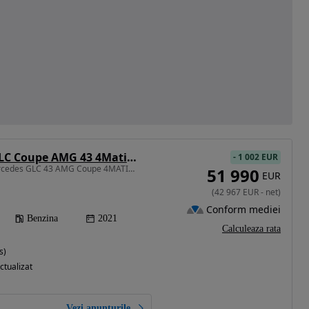
Mercedes-Benz GLC Coupe AMG 43 4Matic AMG Speedshift TCT 9G
-
1 002 EUR
2996 cm3 • 390 CP • Mercedes GLC 43 AMG Coupe 4MATIC • Benzină • Automat • LED • Keyless •
51 990
EUR
(
42 967
EUR
-
net
)
Conform mediei
Benzina
2021
Calculeaza rata
s)
ctualizat
Vezi anunțurile