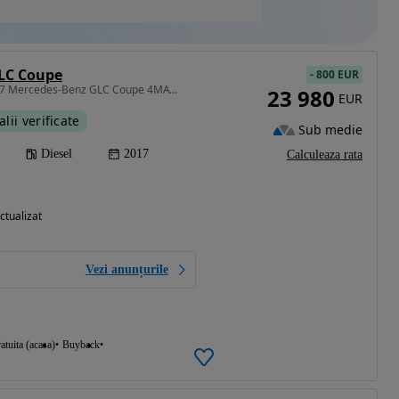
LC Coupe
-
800 EUR
2143 cm3 • 204 CP • 2017 Mercedes-Benz GLC Coupe 4MATIC 204CP/Rate fixe/Avans 0/Garantie
23 980
EUR
alii verificate
Sub medie
Diesel
2017
Calculeaza rata
ctualizat
Vezi anunțurile
atuita (acasa)
Buyback