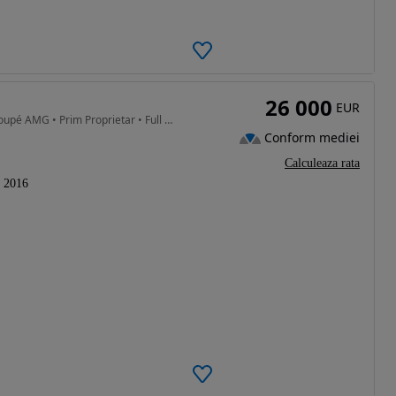
26 000
EUR
1991 cm3 • 211 CP • Mercedes GLC 250 4MATIC Coupé AMG • Prim Proprietar • Full Options • I
Conform mediei
Calculeaza rata
2016