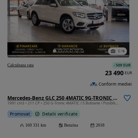
1
/
6
-
509 EUR
Calculeaza rata
23 490
EUR
Conform mediei
Mercedes-Benz GLC 250 4MATIC 9G-TRONIC Exclusive
1991 cm3 • 211 CP • 250 G-Tronic 4MATIC / 5 Butoane / Posibilitate Leasing /
Promovat
Detalii verificate
169 331 km
Benzina
2018