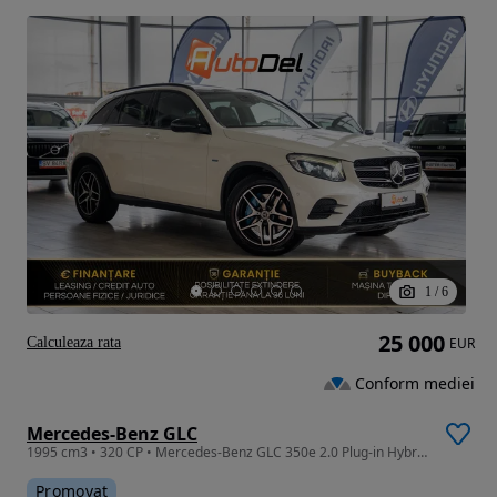
1
/
6
25 000
Calculeaza rata
EUR
Conform mediei
Mercedes-Benz GLC
1995 cm3 • 320 CP • Mercedes-Benz GLC 350e 2.0 Plug-in Hybrid "AMG Line"
Promovat