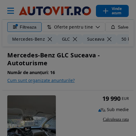
Vinde
acum
Oferte pentru tine
Filtreaza
Salveaza
Mercedes-Benz
GLC
Suceava
50 km
Mercedes-Benz GLC Suceava -
Autoturisme
Număr de anunțuri:
16
Cum sunt organizate anunturile?
19 990
EUR
Sub medie
Calculeaza rata