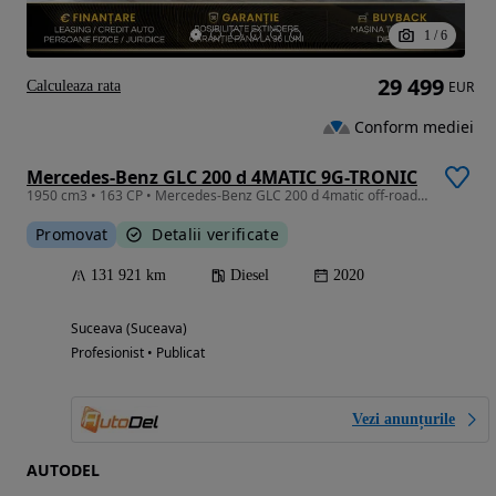
1
/
6
29 499
Calculeaza rata
EUR
Conform mediei
Mercedes-Benz GLC 200 d 4MATIC 9G-TRONIC
1950 cm3 • 163 CP • Mercedes-Benz GLC 200 d 4matic off-roader / MBUX / Keyless
Promovat
Detalii verificate
131 921 km
Diesel
2020
Suceava (Suceava)
Profesionist • Publicat
Vezi anunțurile
AUTODEL