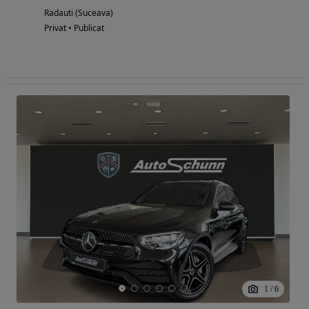
Radauti (Suceava)
Privat • Publicat
1
/
6