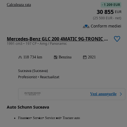
-
1 209 EUR
Calculeaza rata
30 855
EUR
(
25 500
EUR
-
net
)
Conform mediei
Mercedes-Benz GLC 200 4MATIC 9G-TRONIC AMG Line
1991 cm3 • 197 CP • Amg / Panoramic
118 734 km
Benzina
2021
Suceava (Suceava)
Profesionist • Reactualizat
Vezi anunțurile
Auto Schunn Suceava
Finantare
Service
Service roti
Tractare auto