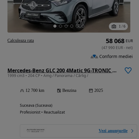
1
/
6
58 068
Calculeaza rata
EUR
(
47 990
EUR
-
net
)
Conform mediei
Mercedes-Benz GLC 200 4Matic 9G-TRONIC AMG Line Advanced
1999 cm3 • 204 CP • Amg / Panorama / Cârlig /
12 700 km
Benzina
2025
Suceava (Suceava)
Profesionist • Reactualizat
Vezi anunțurile