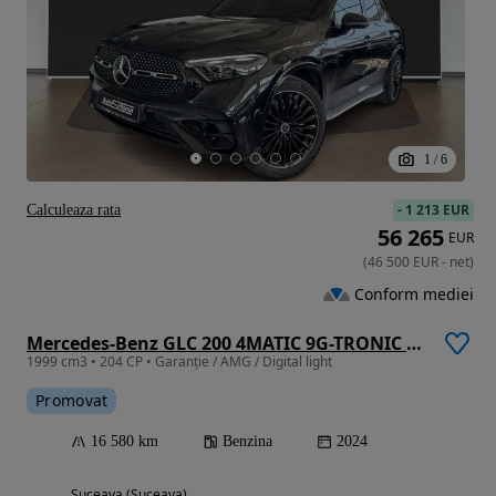
1
/
6
-
1 213 EUR
Calculeaza rata
56 265
EUR
(
46 500
EUR
-
net
)
Conform mediei
Mercedes-Benz GLC 200 4MATIC 9G-TRONIC AMG Line Advanced
1999 cm3 • 204 CP • Garanție / AMG / Digital light
Promovat
16 580 km
Benzina
2024
Suceava (Suceava)