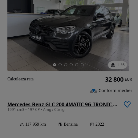
1
/
6
32 800
Calculeaza rata
EUR
Conform mediei
Mercedes-Benz GLC 200 4MATIC 9G-TRONIC AMG Line
1991 cm3 • 197 CP • Amg / Cârlig
117 959 km
Benzina
2022