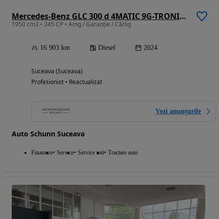
Mercedes-Benz GLC 300 d 4MATIC 9G-TRONIC AMG Line Plus
1950 cm3 • 245 CP • Amg / Garanție / Cârlig
16 903 km
Diesel
2024
Suceava (Suceava)
Profesionist • Reactualizat
Vezi anunțurile
Auto Schunn Suceava
Finantare
Service
Service roti
Tractare auto