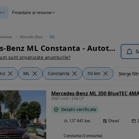
e
Finanțare și resurse
e
Finanțare
e
Instrument de evaluare a mașinii
Raport al istoricului vehiculului
ce
Blog Autovit.ro
oturisme
Mercedes-Benz
ML
anțare
Mercedes-Benz ML Constanta - Autoturisme
lii verificate
S
um sunt organizate anunturile?
enz
ML
Constanta
50 km
Șterge filt
Mercedes-Benz ML 350 BlueTEC 4MA
2987 cm3 • 258 CP
Detalii verificate
137 845 km
Diesel
Constanta (Constanta)