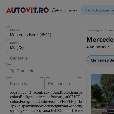
Autoturisme
Caută Autoturism
Autoturisme
Piese
Toate mașinil
Camioane
Mașinile rulat
Constructii
Mașini noi
Agro
Mașini electri
Marca
Prima pagina
Aut
Autoutilitare
Mașini cu fin
Motociclete
Mașini cu deta
Model
Remorci
4 anunțuri
C
Mercedes-B