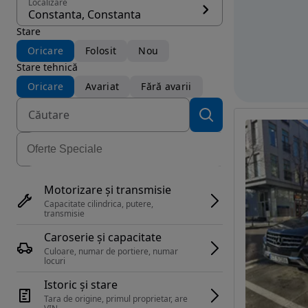
Localizare
Constanta, Constanta
Stare
Oricare
Folosit
Nou
Stare tehnică
Oricare
Avariat
Fără avarii
Motorizare și transmisie
Capacitate cilindrica, putere, 
transmisie
Caroserie și capacitate
Culoare, numar de portiere, numar 
locuri
Istoric și stare
Tara de origine, primul proprietar, are 