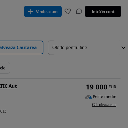
Vinde acum
Intră în cont
alveaza Cautarea
rele
19 000
TIC Aut
EUR
Peste medie
Calculeaza rata
2013