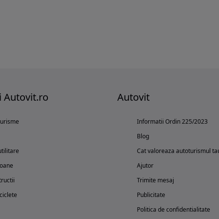
i Autovit.ro
Autovit
turisme
Informatii Ordin 225/2023
Blog
tilitare
Cat valoreaza autoturismul ta
oane
Ajutor
ructii
Trimite mesaj
iclete
Publicitate
Politica de confidentialitate