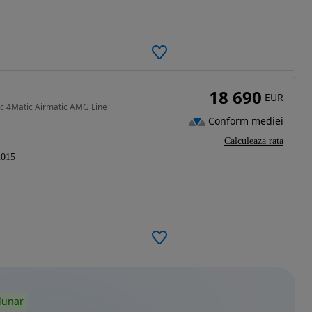
18 690
EUR
c 4Matic Airmatic AMG Line
Conform mediei
Calculeaza rata
2015
lunar