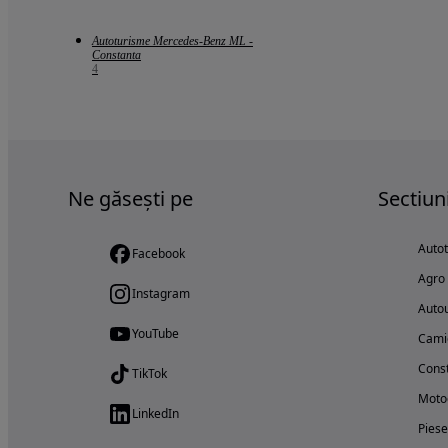
Autoturisme Mercedes-Benz ML -
Constanta
4
Ne găsești pe
Sectiun
Auto
Facebook
Agro
Instagram
Autou
YouTube
Cami
Const
TikTok
Motoc
LinkedIn
Piese