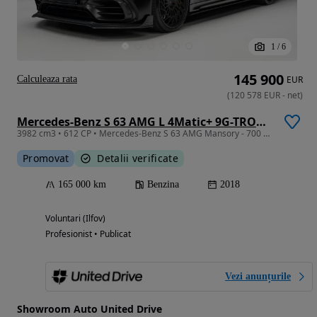
1
/
6
145 900
Calculeaza rata
EUR
(
120 578
EUR
-
net
)
Mercedes-Benz S 63 AMG L 4Matic+ 9G-TRONIC
3982 cm3 • 612 CP • Mercedes-Benz S 63 AMG Mansory - 700 CP
Promovat
Detalii verificate
165 000 km
Benzina
2018
Voluntari (Ilfov)
Profesionist • Publicat
Vezi anunțurile
Showroom Auto United Drive