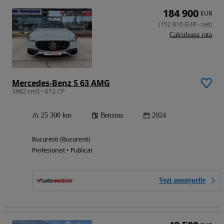
184 900
EUR
(
152 810
EUR
-
net
)
Calculeaza rata
Mercedes-Benz S 63 AMG
3982 cm3 • 612 CP
25 300 km
Benzina
2024
Bucuresti (Bucuresti)
Profesionist • Publicat
Vezi anunțurile