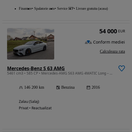
Finantare
Spalatorie auto
Service ITP
Livrare gratuita (acasa)
54 000
EUR
Conform mediei
Calculeaza rata
Mercedes-Benz S 63 AMG
5461 cm3 • 585 CP • Mercedes-AMG S63 AMG 4MATIC Long – Designo – Swarovski – Carbon Pack
146 200 km
Benzina
2016
Zalau (Salaj)
Privat • Reactualizat