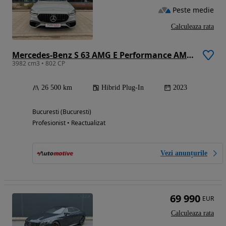
Peste medie
Calculeaza rata
Mercedes-Benz S 63 AMG E Performance AMG Speedshift MCT 9G AMG Edition 1
3982 cm3 • 802 CP
26 500 km
Hibrid Plug-In
2023
Bucuresti (Bucuresti)
Profesionist • Reactualizat
Vezi anunțurile
69 990
EUR
Calculeaza rata