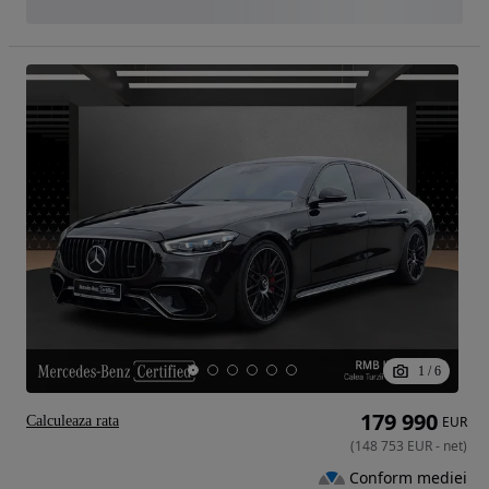
1
/
6
179 990
Calculeaza rata
EUR
(
148 753
EUR
-
net
)
Conform mediei