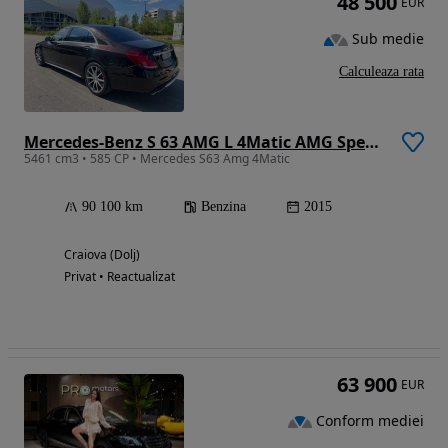
48 500
EUR
Sub medie
Calculeaza rata
Mercedes-Benz S 63 AMG L 4Matic AMG Speedshift MCT
5461 cm3 • 585 CP • Mercedes S63 Amg 4Matic
90 100 km
Benzina
2015
Craiova (Dolj)
Privat • Reactualizat
63 900
EUR
Conform mediei