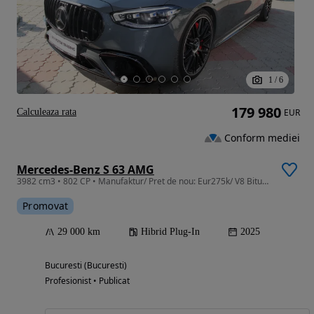
1
/
6
179 980
Calculeaza rata
EUR
Conform mediei
Mercedes-Benz S 63 AMG
3982 cm3 • 802 CP • Manufaktur/ Pret de nou: Eur275k/ V8 Biturbo 802PS 4M Plug In/ TVA DED
Promovat
29 000 km
Hibrid Plug-In
2025
Bucuresti (Bucuresti)
Profesionist • Publicat