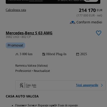
214 170
Calculeaza rata
EUR
(
177 000
EUR
-
net
)
Conform mediei
Mercedes-Benz S 63 AMG
3982 cm3 • 802 CP
Promovat
3 000 km
Hibrid Plug-In
2025
Ramnicu Valcea (Valcea)
Profesionist • Reactualizat
Vezi anunțurile
CASA AUTO VALCEA
Finantare
Service
Reparație rapidă
Foaie de reparație