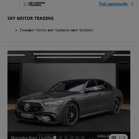
Vezi anunțurile
SKY MOTOR TRADING
Finantare
Service roti
Spalatorie auto
Inchirieri
1
/
6