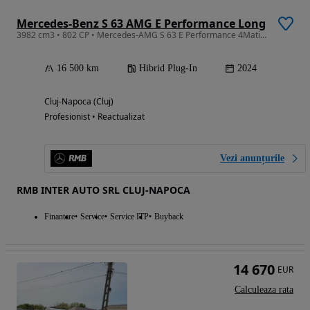
Mercedes-Benz S 63 AMG E Performance Long
3982 cm3 • 802 CP • Mercedes-AMG S 63 E Performance 4Matic / MANUFAKTUR /Garantie 09.2028
16 500 km
Hibrid Plug-In
2024
Cluj-Napoca (Cluj)
Profesionist • Reactualizat
Vezi anunțurile
RMB INTER AUTO SRL CLUJ-NAPOCA
Finantare
Service
Service ITP
Buyback
14 670
EUR
Calculeaza rata