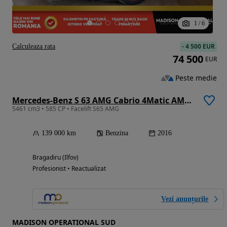
1
/
6
-
4 500 EUR
Calculeaza rata
74 500
EUR
Peste medie
Mercedes-Benz S 63 AMG Cabrio 4Matic AMG Speedshift 7G-MCT
5461 cm3 • 585 CP • Facelift S65 AMG
139 000 km
Benzina
2016
Bragadiru (Ilfov)
Profesionist • Reactualizat
Vezi anunțurile
MADISON OPERATIONAL SUD