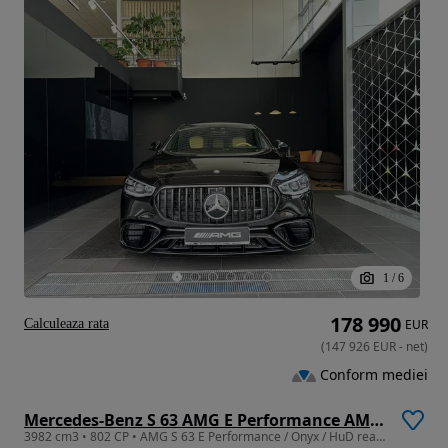
1
/
6
178 990
Calculeaza rata
EUR
(
147 926
EUR
-
net
)
Conform mediei
Mercedes-Benz S 63 AMG E Performance AMG Speedshift MCT 9G
3982 cm3 • 802 CP • AMG S 63 E Performance / Onyx / HuD realitate augmentata / Manufaktur