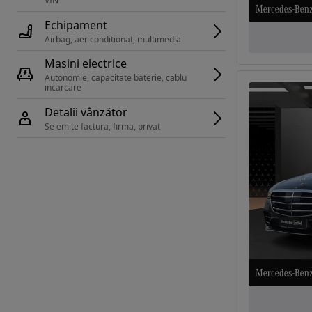
VIN 
Echipament
Airbag, aer conditionat, multimedia
Masini electrice
Autonomie, capacitate baterie, cablu 
incarcare 
Detalii vânzător
Se emite factura, firma, privat