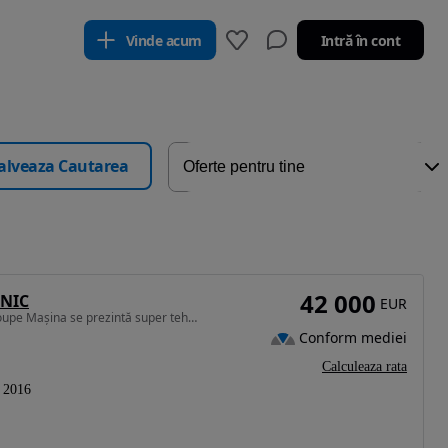
Vinde acum
Intră în cont
alveaza Cautarea
42 000
ONIC
EUR
4663 cm3 • 455 CP • Vând Mercedes S clase 500 coupe Mașina se prezintă super tehnic și es
Conform mediei
Calculeaza rata
2016