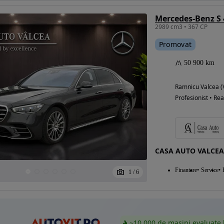
Mercedes-Benz S 
2989 cm3 • 367 CP
Promovat
Eligibil pentru
finantare
50 900 km
Ramnicu Valcea (
Profesionist • Rea
CASA AUTO VALCEA
Finantare
Service
1
/
6
~10.000 de mașini evaluate 