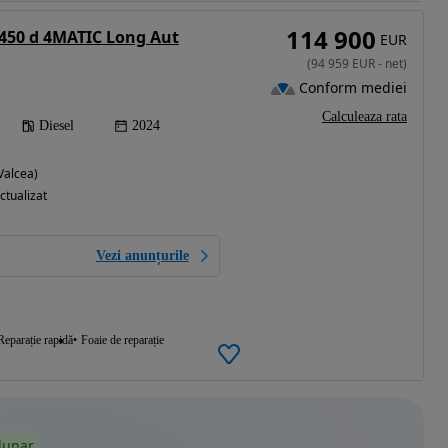
114 900
450 d 4MATIC Long Aut
EUR
(
94 959
EUR
-
net
)
Conform mediei
Calculeaza rata
Diesel
2024
Valcea)
ctualizat
Vezi anunțurile
Reparație rapidă
Foaie de reparație
lunar