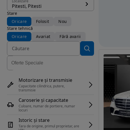
Localizare
Pitesti, Pitesti
Stare
Oricare
Folosit
Nou
Stare tehnică
Oricare
Avariat
Fără avarii
Motorizare și transmisie
Capacitate cilindrica, putere, 
transmisie
Caroserie și capacitate
Culoare, numar de portiere, numar 
locuri
Istoric și stare
Tara de origine, primul proprietar, are 