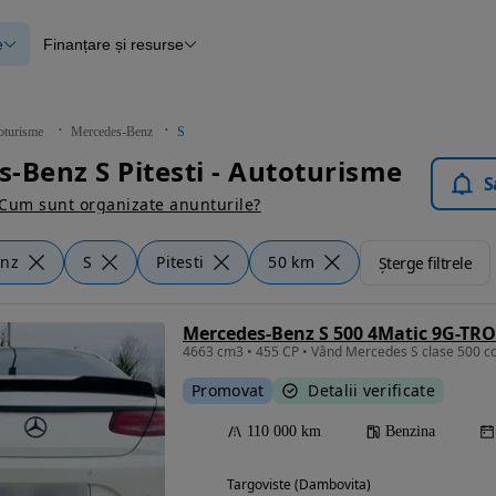
e
Finanțare și resurse
e
Finanțare
e
Instrument de evaluare a mașinii
Raport al istoricului vehiculului
ce
Blog Autovit.ro
oturisme
Mercedes-Benz
S
anțare
-Benz S Pitesti - Autoturisme
lii verificate
S
Cum sunt organizate anunturile?
enz
S
Pitesti
50 km
Șterge filtrele
Mercedes-Benz S 500 4Matic 9G-TR
Promovat
Detalii verificate
110 000 km
Benzina
Targoviste (Dambovita)