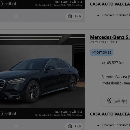
CASA AUTO VALCEA
Finantare
Service
1
/
6
Mercedes-Benz S 
2925 cm3 • 286 CP
Promovat
45 527 km
Ramnicu Valcea (
Profesionist • Rea
CASA AUTO VALCEA
Finantare
Service
1
/
6