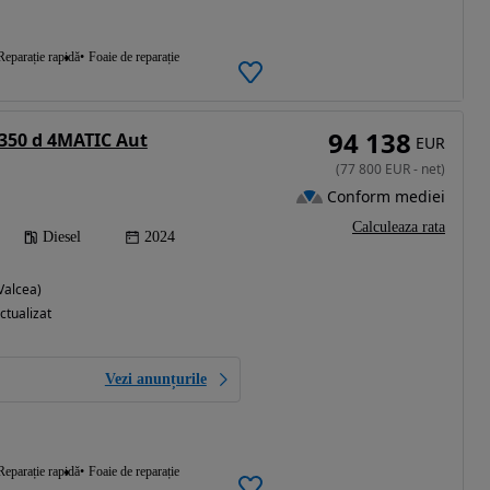
Reparație rapidă
Foaie de reparație
94 138
350 d 4MATIC Aut
EUR
(
77 800
EUR
-
net
)
Conform mediei
Calculeaza rata
Diesel
2024
Valcea)
ctualizat
Vezi anunțurile
Reparație rapidă
Foaie de reparație