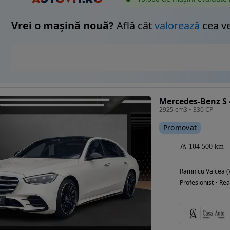
Vrei o mașină nouă?
Află cât
valorează
cea v
Mercedes-Benz S 
2925 cm3 • 330 CP
Promovat
104 500 km
Ramnicu Valcea (
Profesionist • Rea