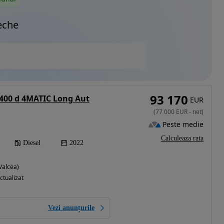
eche
93 170
400 d 4MATIC Long Aut
EUR
(
77 000
EUR
-
net
)
Peste medie
Calculeaza rata
Diesel
2022
Valcea)
ctualizat
Vezi anunțurile