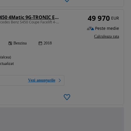
49 970
Mercedes-Benz S 450 4Matic 9G-TRONIC Exclusive Edition
EUR
2996 cm3 • 367 CP • Mercedes Benz S450 Coupe Facelift 4-Matic! Absolut Full Option
Peste medie
Calculeaza rata
Benzina
2018
Valcea)
ctualizat
Vezi anunțurile