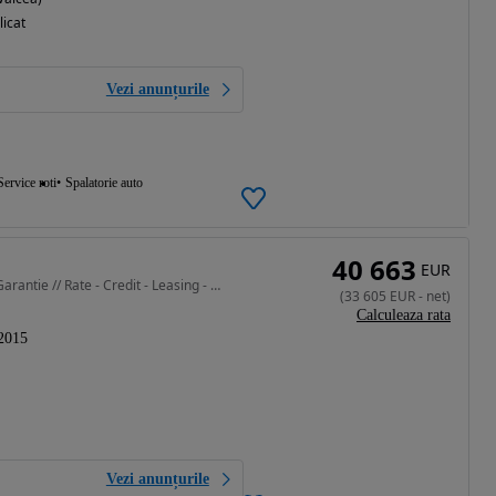
licat
Vezi anunțurile
Service roti
Spalatorie auto
40 663
EUR
4663 cm3 • 455 CP • Mercedes Benz S550 Long // Garantie // Rate - Credit - Leasing - 18
(
33 605
EUR
-
net
)
Calculeaza rata
2015
Vezi anunțurile