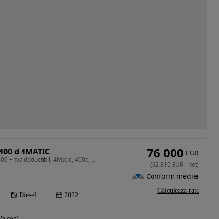
76 000
400 d 4MATIC
EUR
2925 cm3 • 330 CP • 66.809 + tva deductibil, 4Matic, 400d, Pachet amg, piele napa
(
62 810
EUR
-
net
)
Conform mediei
Calculeaza rata
Diesel
2022
Valcea)