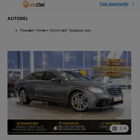
Vezi anunțurile
AUTODEL
Finantare
Service
Service roti
Spalatorie auto
1
/
6