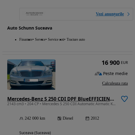
Vezi anunțurile
Auto Schunn Suceava
Finantare
Service
Service roti
Tractare auto
16 900
EUR
Peste medie
Calculeaza rata
Mercedes-Benz S 250 CDI DPF BlueEFFICIENCY 7G-TRONIC
2143 cm3 • 204 CP • Mercedes S 250 CDI Automatic Airmatic Km REALI - Eleganță si Confort
242 000 km
Diesel
2012
Suceava (Suceava)