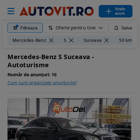
Vinde
acum
Oferte pentru tine
Filtreaza
Salveaza
Mercedes-Benz
S
Suceava
50 km
Mercedes-Benz S Suceava -
Autoturisme
Număr de anunțuri:
10
Cum sunt organizate anunturile?