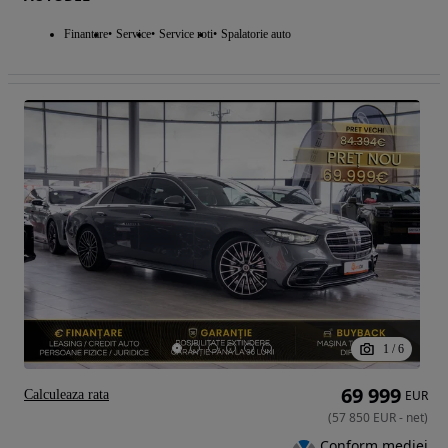
Finantare
Service
Service roti
Spalatorie auto
1
/
6
69 999
Calculeaza rata
EUR
(
57 850
EUR
-
net
)
Conform mediei