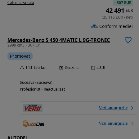
-
507 EUR
Calculeaza rata
42 491
EUR
(
35 116
EUR
-
net
)
Conform mediei
Mercedes-Benz S 450 4MATIC L 9G-TRONIC
2999 cm3 • 367 CP
Promovat
143 126 km
Benzina
2018
Suceava (Suceava)
Profesionist • Reactualizat
Vezi anunțurile
Vezi anunțurile
AUTODEL