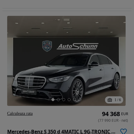
1
/
6
94 368
Calculeaza rata
EUR
(
77 990
EUR
-
net
)
Mercedes-Benz S 350 d 4MATIC L 9G-TRONIC Edition