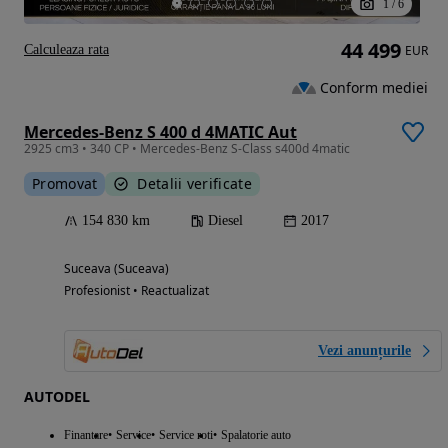
1
/
6
44 499
Calculeaza rata
EUR
Conform mediei
Mercedes-Benz S 400 d 4MATIC Aut
2925 cm3 • 340 CP • Mercedes-Benz S-Class s400d 4matic
Promovat
Detalii verificate
154 830 km
Diesel
2017
Suceava (Suceava)
Profesionist • Reactualizat
Vezi anunțurile
AUTODEL
Finantare
Service
Service roti
Spalatorie auto