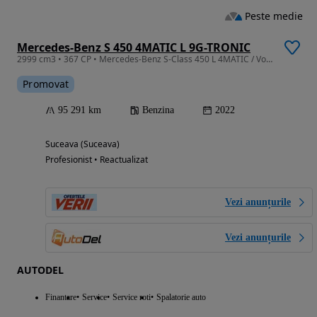
Peste medie
Mercedes-Benz S 450 4MATIC L 9G-TRONIC
2999 cm3 • 367 CP • Mercedes-Benz S-Class 450 L 4MATIC / Volan încălzit/ AMG Line /Premium
Promovat
95 291 km
Benzina
2022
Suceava (Suceava)
Profesionist • Reactualizat
Vezi anunțurile
Vezi anunțurile
AUTODEL
Finantare
Service
Service roti
Spalatorie auto