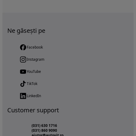
Ne găsești pe
Facebook
Instagram
YouTube
TikTok
LinkedIn
Customer support
(031) 630 1716
(031) 860 9090
ajutor@autovit.ro