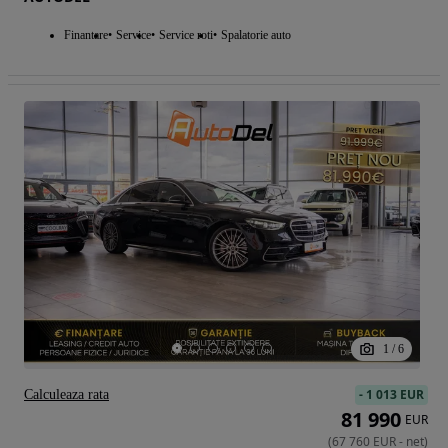
Finantare
Service
Service roti
Spalatorie auto
1
/
6
-
1 013 EUR
Calculeaza rata
81 990
EUR
(
67 760
EUR
-
net
)