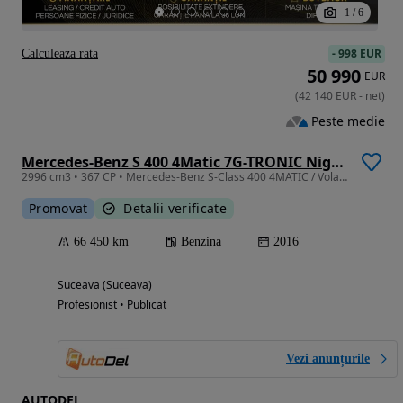
1
/
6
-
998 EUR
Calculeaza rata
50 990
EUR
(
42 140
EUR
-
net
)
Peste medie
Mercedes-Benz S 400 4Matic 7G-TRONIC Night Edition
2996 cm3 • 367 CP • Mercedes-Benz S-Class 400 4MATIC / Volan încălzit / 360 / Panoramic
Promovat
Detalii verificate
66 450 km
Benzina
2016
Suceava (Suceava)
Profesionist • Publicat
Vezi anunțurile
AUTODEL