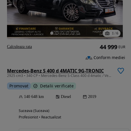
1
/
6
44 999
Calculeaza rata
EUR
Conform mediei
Mercedes-Benz S 400 d 4MATIC 9G-TRONIC
2925 cm3 • 340 CP • Mercedes-Benz S-Class 400 d 4matic / Ventilație / Night Vision /Memory
Promovat
Detalii verificate
140 648 km
Diesel
2019
Suceava (Suceava)
Profesionist • Reactualizat