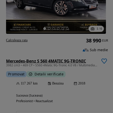
1
/
6
38 990
Calculeaza rata
EUR
Sub medie
Mercedes-Benz S 560 4MATIC 9G-TRONIC
3982 cm3 • 469 CP • S560 4Matic 9G-Tronic 4.0 V8 / Multimedia / Night Vision /
Promovat
Detalii verificate
117 267 km
Benzina
2018
Suceava (Suceava)
Profesionist • Reactualizat