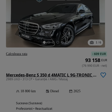
1
/
6
-
609 EUR
Calculeaza rata
93 158
EUR
(
76 990
EUR
-
net
)
Mercedes-Benz S 350 d 4MATIC L 9G-TRONIC Edition
2989 cm3 • 313 CP • Garanție / AMG / Masaj
18 800 km
Diesel
2025
Suceava (Suceava)
Profesionist • Reactualizat