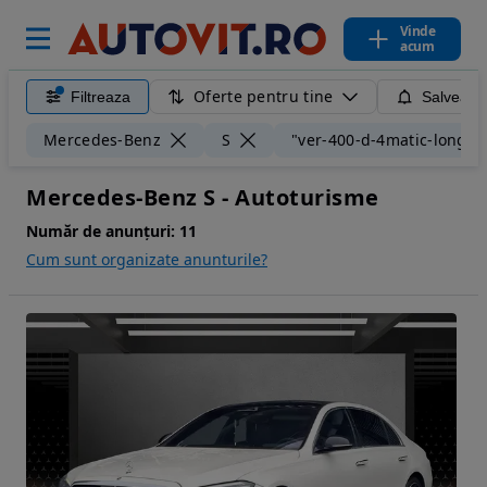
Vinde
acum
Oferte pentru tine
Filtreaza
Salveaza
Mercedes-Benz
S
"ver-400-d-4matic-long-a
Mercedes-Benz S - Autoturisme
Număr de anunțuri:
11
Cum sunt organizate anunturile?