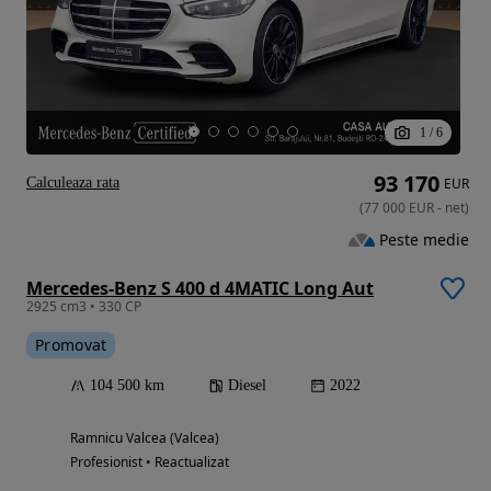
1
/
6
93 170
Calculeaza rata
EUR
(
77 000
EUR
-
net
)
Peste medie
Mercedes-Benz S 400 d 4MATIC Long Aut
2925 cm3 • 330 CP
Promovat
104 500 km
Diesel
2022
Ramnicu Valcea (Valcea)
Profesionist • Reactualizat