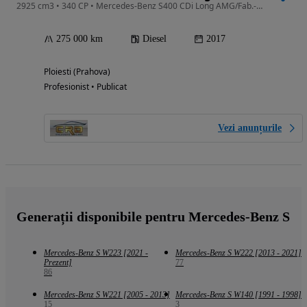
2925 cm3 • 340 CP • Mercedes-Benz S400 CDi Long AMG/Fab.-11.2017/3.0 Diesel 340 Cp
275 000 km
Diesel
2017
Ploiesti (Prahova)
Profesionist • Publicat
Vezi anunțurile
Generații disponibile pentru Mercedes-Benz S
Mercedes-Benz S W223 [2021 -
Mercedes-Benz S W222 [2013 - 2021]
Prezent]
77
86
Mercedes-Benz S W221 [2005 - 2013]
Mercedes-Benz S W140 [1991 - 1998]
15
3