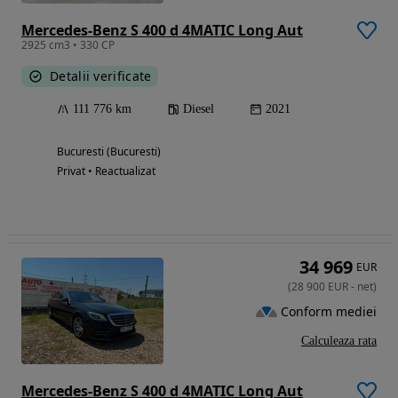
Mercedes-Benz S 400 d 4MATIC Long Aut
2925 cm3 • 330 CP
Detalii verificate
111 776 km
Diesel
2021
Bucuresti (Bucuresti)
Privat • Reactualizat
34 969
EUR
(
28 900
EUR
-
net
)
Conform mediei
Calculeaza rata
Mercedes-Benz S 400 d 4MATIC Long Aut