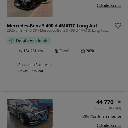
Calculeaza rata
Mercedes-Benz S 400 d 4MATIC Long Aut
2925 cm3 • 340 CP • Mercedes-Benz S 400 d 4MATIC Long Facelift 2020 | 155.000 km |
Detalii verificate
154 281 km
Diesel
2020
Bucuresti (Bucuresti)
Privat • Publicat
44 770
EUR
(
37 000
EUR
-
net
)
Conform mediei
Calculeaza rata