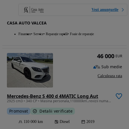
Vezi anunțurile
CASA AUTO VALCEA
Finantare
Service
Reparație rapidă
Foaie de reparație
46 000
EUR
Sub medie
Calculeaza rata
Mercedes-Benz S 400 d 4MATIC Long Aut
2925 cm3 • 340 CP • Masina personala,110000km..revizii numai la mercedes..se poate verific
Promovat
Detalii verificate
110 000 km
Diesel
2019