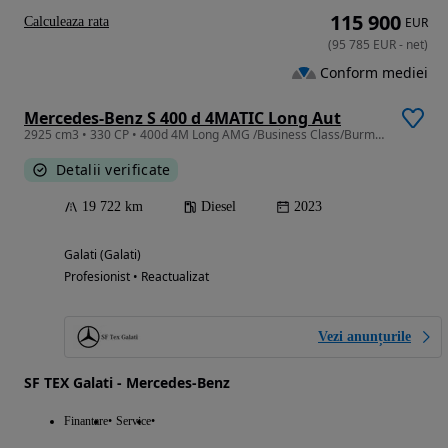
115 900
Calculeaza rata
EUR
(
95 785
EUR
-
net
)
Conform mediei
Mercedes-Benz S 400 d 4MATIC Long Aut
2925 cm3 • 330 CP • 400d 4M Long AMG /Business Class/Burmester 4D/Prima inm 25.09.2024
Detalii verificate
19 722 km
Diesel
2023
Galati (Galati)
Profesionist • Reactualizat
Vezi anunțurile
SF TEX Galati - Mercedes-Benz
Finantare
Service