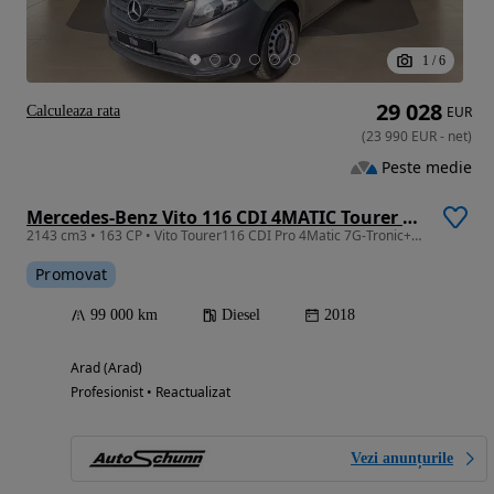
1
/
6
29 028
Calculeaza rata
EUR
(
23 990
EUR
-
net
)
Peste medie
Mercedes-Benz Vito 116 CDI 4MATIC Tourer Lang Aut. EDITION
2143 cm3 • 163 CP • Vito Tourer116 CDI Pro 4Matic 7G-Tronic+Clima
Promovat
99 000 km
Diesel
2018
Arad (Arad)
Profesionist • Reactualizat
Vezi anunțurile