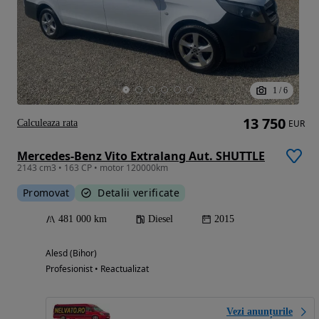
1
/
6
13 750
Calculeaza rata
EUR
Mercedes-Benz Vito Extralang Aut. SHUTTLE
2143 cm3 • 163 CP • motor 120000km
Promovat
Detalii verificate
481 000 km
Diesel
2015
Alesd (Bihor)
Profesionist • Reactualizat
Vezi anunțurile