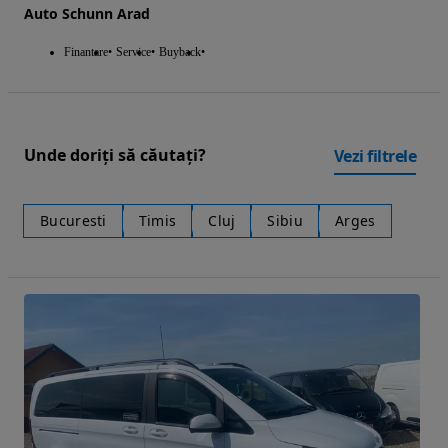
Auto Schunn Arad
Finantare
Service
Buyback
Unde doriți să căutați?
Vezi filtrele
Bucuresti
Timis
Cluj
Sibiu
Arges