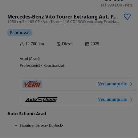
(
41 990
EUR
-
net
)
Mercedes-Benz Vito Tourer Extralang Aut. PRO
1950 cm3 • 163 CP • Vito Tourer 116 CDI RWD extralang Pro/Navigatie/Camera/Sistem Parcare
Promovat
12 700 km
Diesel
2025
Arad (Arad)
Profesionist • Reactualizat
Vezi anunțurile
Vezi anunțurile
Auto Schunn Arad
Finantare
Service
Buyback