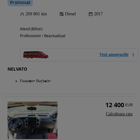
Promovat
269 801 km
Diesel
2017
Alesd (Bihor)
Profesionist • Reactualizat
Vezi anunțurile
NELVATO
Finantare
Buyback
12 400
EUR
Calculeaza rata