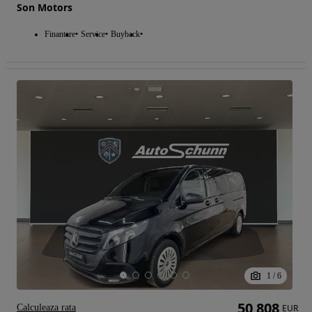
Son Motors
Finantare
Service
Buyback
1
/
6
50 808
Calculeaza rata
EUR