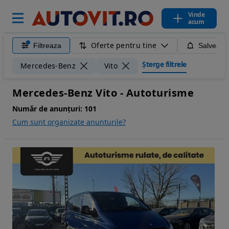
Vinde
acum
Oferte pentru tine
Filtreaza
Salveaza
Șterge filtrele
Mercedes-Benz
Vito
Mercedes-Benz Vito - Autoturisme
Număr de anunțuri:
101
Cum sunt organizate anunturile?