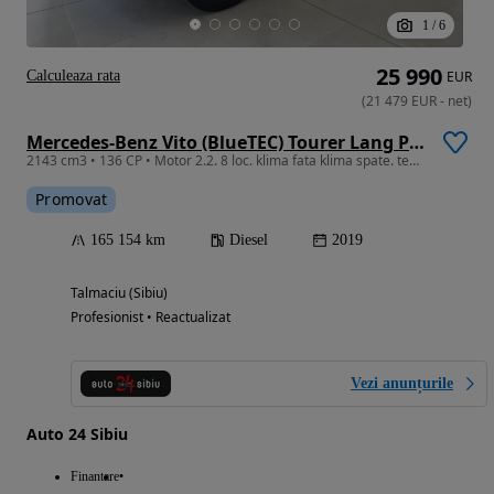
1
/
6
25 990
Calculeaza rata
EUR
(
21 479
EUR
-
net
)
Mercedes-Benz Vito (BlueTEC) Tourer Lang PRO
2143 cm3 • 136 CP • Motor 2.2. 8 loc. klima fata klima spate. tehnic/estetic f. bine.
Promovat
165 154 km
Diesel
2019
Talmaciu (Sibiu)
Profesionist • Reactualizat
Vezi anunțurile
Auto 24 Sibiu
Finantare