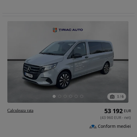
1
/
6
53 192
Calculeaza rata
EUR
(
43 960
EUR
-
net
)
Conform mediei