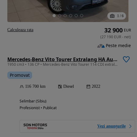
1
/
6
32 900
Calculeaza rata
EUR
(
27 190
EUR
-
net
)
Peste medie
Mercedes-Benz Vito Tourer Extralang HA Aut. PRO
1950 cm3 • 136 CP • Mercedes-Benz Vito Tourer 114 CDI extralang Automatik Pro LA SIBIU
Promovat
116 700 km
Diesel
2022
Selimbar (Sibiu)
Profesionist • Publicat
Vezi anunțurile