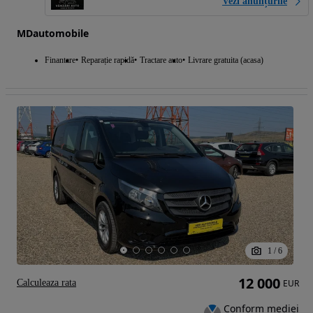
Vezi anunțurile
MDautomobile
Finantare
Reparație rapidă
Tractare auto
Livrare gratuita (acasa)
1
/
6
12 000
Calculeaza rata
EUR
Conform mediei