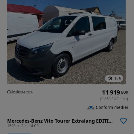
1
/
6
11 919
Calculeaza rata
EUR
(
9 850
EUR
-
net
)
Conform mediei
Mercedes-Benz Vito Tourer Extralang EDITION
1598 cm3 • 114 CP