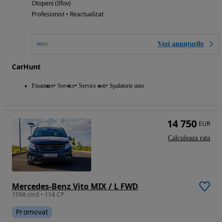
Otopeni (Ilfov)
Profesionist • Reactualizat
Vezi anunțurile
CarHunt
Finantare
Service
Service roti
Spalatorie auto
14 750
EUR
Calculeaza rata
Mercedes-Benz Vito MIX / L FWD
1598 cm3 • 114 CP
Promovat