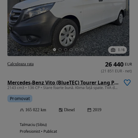
1
/
6
26 440
Calculeaza rata
EUR
(
21 851
EUR
-
net
)
Mercedes-Benz Vito (BlueTEC) Tourer Lang PRO
2143 cm3 • 136 CP • Stare foarte bună. Klima față spate. TVA deductibil
Promovat
165 022 km
Diesel
2019
Talmaciu (Sibiu)
Profesionist • Publicat