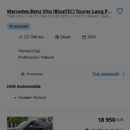
Mercedes-Benz Vito (BlueTEC) Tourer Lang PRO
1598 cm3 • 114 CP • Vito 1.6 CDI 2018 | 114 CP | Diesel | Manuală | Import|Garantie/Rate
Promovat
227 000 km
Diesel
2018
Floresti (Cluj)
Profesionist • Publicat
Vezi anunțurile
Profesionist
HDR Automobile
Finantare
Buyback
18 950
EUR