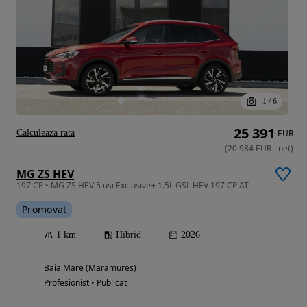
1
/
6
25 391
Calculeaza rata
EUR
(
20 984
EUR
-
net
)
MG ZS HEV
197 CP • MG ZS HEV 5 usi Exclusive+ 1.5L GSL HEV 197 CP AT
Promovat
1 km
Hibrid
2026
Baia Mare (Maramures)
Profesionist • Publicat