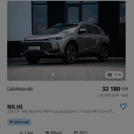
1
/
6
32 180
Calculeaza rata
EUR
(
26 595
EUR
-
net
)
MG HS
224 CP • MG Noul HS HEV 5 uși Exclusive 1.5 T-GDi HEV 224 CP AT
Promovat
1 km
Hibrid
2025