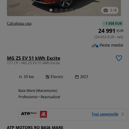
1
/
6
-
1 508 EUR
Calculeaza rata
24 991
EUR
(
20 653
EUR
-
net
)
Peste medie
MG ZS EV 51 kWh Excite
177 CP • MG ZS EV 51 kWh Excite
10 km
Electric
2023
Baia Mare (Maramures)
Profesionist • Reactualizat
Vezi anunțurile
ATP MOTORS RO BAIA MARE