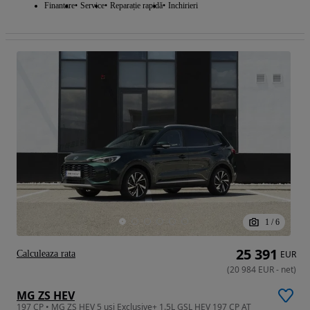
Finantare
Service
Reparație rapidă
Inchirieri
1
/
6
25 391
Calculeaza rata
EUR
(
20 984
EUR
-
net
)
MG ZS HEV
197 CP • MG ZS HEV 5 usi Exclusive+ 1.5L GSL HEV 197 CP AT