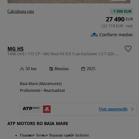
-
1 000 EUR
Calculeaza rata
27 490
EUR
(
22 719
EUR
-
net
)
Conform mediei
MG HS
1496 cm3 • 172 CP • MG Noul HS ICE 5 usi Exclusive 1.5 T-GDi 172 CP A7
50 km
Benzina
2025
Baia Mare (Maramures)
Profesionist • Reactualizat
Vezi anunțurile
ATP MOTORS RO BAIA MARE
Finantare
Service
Reparație rapidă
Inchirieri