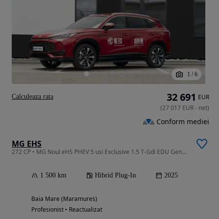
1
/
6
32 691
Calculeaza rata
EUR
(
27 017
EUR
-
net
)
Conform mediei
MG EHS
272 CP • MG Noul eHS PHEV 5 usi Exclusive 1.5 T-Gdi EDU Gen3 272 CP
1 500 km
Hibrid Plug-In
2025
Baia Mare (Maramures)
Profesionist • Reactualizat