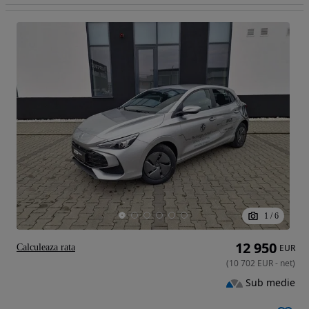
1
/
6
12 950
Calculeaza rata
EUR
(
10 702
EUR
-
net
)
Sub medie