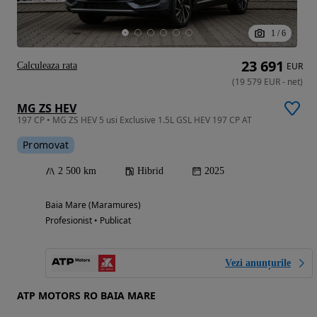
1
/
6
23 691
Calculeaza rata
EUR
(
19 579
EUR
-
net
)
MG ZS HEV
197 CP • MG ZS HEV 5 usi Exclusive 1.5L GSL HEV 197 CP AT
Promovat
2 500 km
Hibrid
2025
Baia Mare (Maramures)
Profesionist • Publicat
Vezi anunțurile
ATP MOTORS RO BAIA MARE