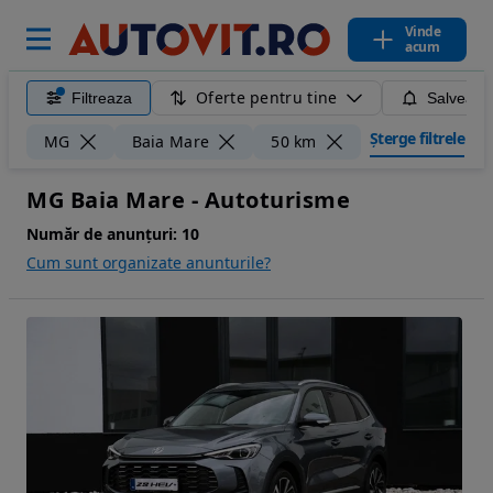
Vinde
acum
Oferte pentru tine
Filtreaza
Salveaza
Șterge filtrele
MG
Baia Mare
50 km
MG Baia Mare - Autoturisme
Număr de anunțuri:
10
Cum sunt organizate anunturile?