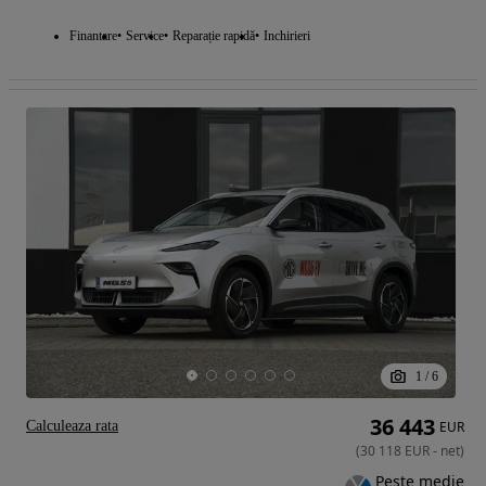
Finantare
Service
Reparație rapidă
Inchirieri
1
/
6
36 443
Calculeaza rata
EUR
(
30 118
EUR
-
net
)
Peste medie