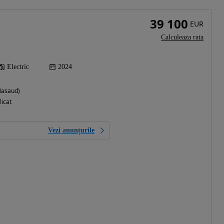
39 100
EUR
Calculeaza rata
Electric
2024
-Nasaud)
licat
Vezi anunțurile