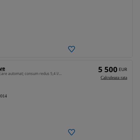
5 500
ive
EUR
1560 cm3 • 116 CP • unic proprietar; sistem de parcare automat; consum redus 5,4 l/100km
Calculeaza rata
2014