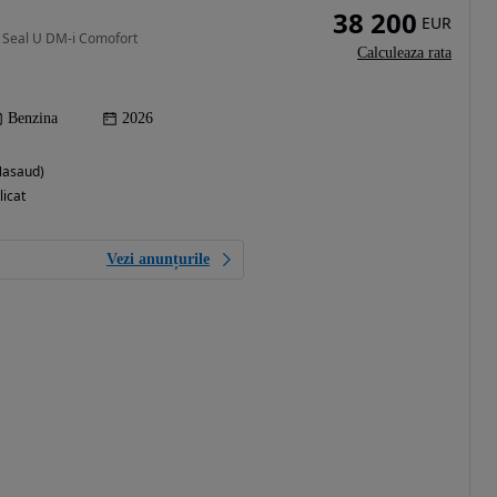
38 200
EUR
 Seal U DM-i Comofort
Calculeaza rata
Benzina
2026
-Nasaud)
licat
Vezi anunțurile