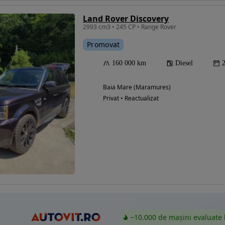
Land Rover Discovery
2993 cm3 • 245 CP • Range Rover
Promovat
Eligibil pentru
finantare
160 000 km
Diesel
Baia Mare (Maramures)
Privat • Reactualizat
~10.000 de mașini evaluate 