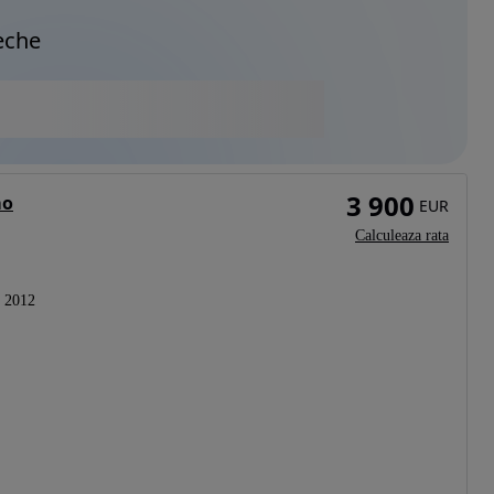
eche
3 900
mo
EUR
Calculeaza rata
2012