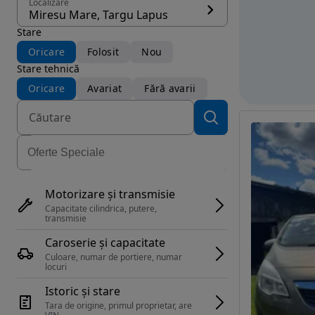
Localizare
Miresu Mare, Targu Lapus
Stare
Oricare
Folosit
Nou
Stare tehnică
Oricare
Avariat
Fără avarii
Motorizare și transmisie
Capacitate cilindrica, putere, 
transmisie
Caroserie și capacitate
Culoare, numar de portiere, numar 
locuri
Istoric și stare
Tara de origine, primul proprietar, are 