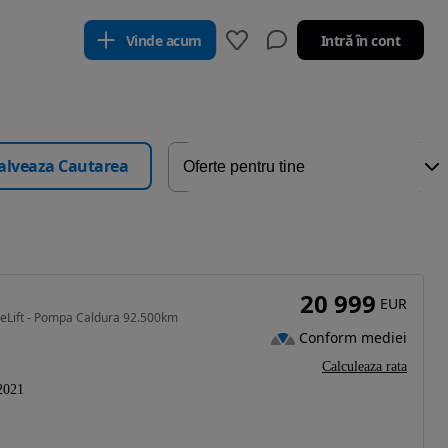
Vinde acum
Intră în cont
alveaza Cautarea
20 999
EUR
ceLift - Pompa Caldura 92.500km
Conform mediei
Calculeaza rata
2021