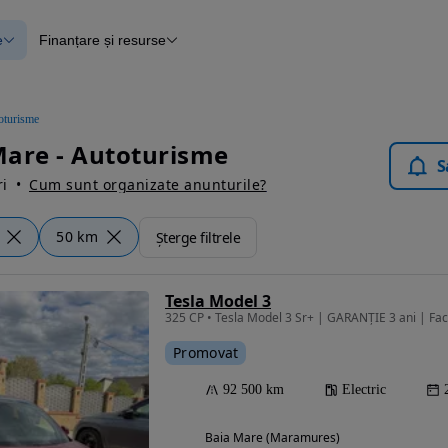
e
Finanțare și resurse
e
Finanțare
e
Instrument de evaluare a mașinii
Raport al istoricului vehiculului
ce
Blog Autovit.ro
oturisme
anțare
are - Autoturisme
lii verificate
S
i
Cum sunt organizate anunturile?
50 km
Șterge filtrele
Tesla Model 3
325 CP • Tesla Model 3 Sr+ | GARANȚIE 3 ani | Fa
Promovat
92 500 km
Electric
Baia Mare (Maramures)