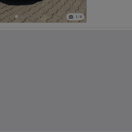
1
/
6