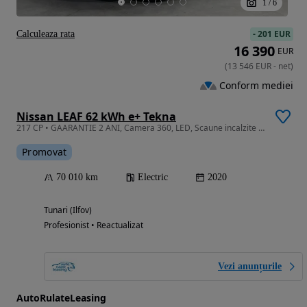
1
/
6
-
201 EUR
Calculeaza rata
16 390
EUR
(
13 546
EUR
-
net
)
Conform mediei
Nissan LEAF 62 kWh e+ Tekna
217 CP • GAARANTIE 2 ANI, Camera 360, LED, Scaune incalzite fata-spate
Promovat
70 010 km
Electric
2020
Tunari (Ilfov)
Profesionist • Reactualizat
Vezi anunțurile
AutoRulateLeasing