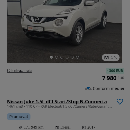
1
/
6
-
300 EUR
Calculeaza rata
7 980
EUR
Conform mediei
Nissan Juke 1.5L dCI Start/Stop N-Connecta
1461 cm3 • 110 CP • RAR Efectuat/1.5 dCi/Camera/Rate/Garantie/Revizie/
Promovat
171 949 km
Diesel
2017