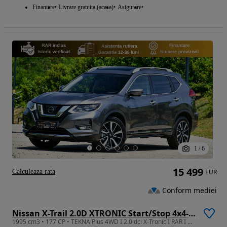
Finantare
Livrare gratuita (acasa)
Asigurare
1
/
6
15 499
Calculeaza rata
EUR
Conform mediei
Nissan X-Trail 2.0D XTRONIC Start/Stop 4x4-i Tekna
1995 cm3 • 177 CP • TEKNA Plus 4WD I 2.0 dci X-Tronic I RAR I Garantie I Rate I Nr Rosii