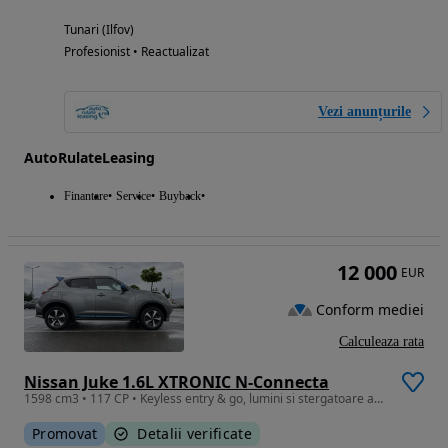
Tunari (Ilfov)
Profesionist • Reactualizat
Vezi anunțurile
AutoRulateLeasing
Finantare
Service
Buyback
12 000
EUR
Conform mediei
Calculeaza rata
Nissan Juke 1.6L XTRONIC N-Connecta
1598 cm3 • 117 CP • Keyless entry & go, lumini si stergatoare automate, senzori parcare
Promovat
Detalii verificate