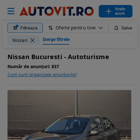
Vinde
acum
Oferte pentru tine
Filtreaza
Salveaza
Șterge filtrele
Nissan
Nissan Bucuresti - Autoturisme
Număr de anunțuri:
837
Cum sunt organizate anunturile?