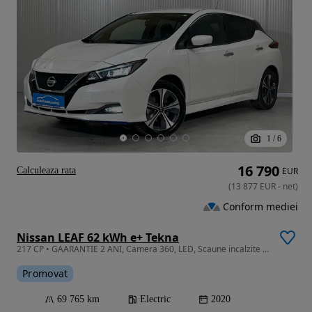
1
/
6
16 790
Calculeaza rata
EUR
(
13 877
EUR
-
net
)
Conform mediei
Nissan LEAF 62 kWh e+ Tekna
217 CP • GAARANTIE 2 ANI, Camera 360, LED, Scaune incalzite fata-spate
Promovat
69 765 km
Electric
2020