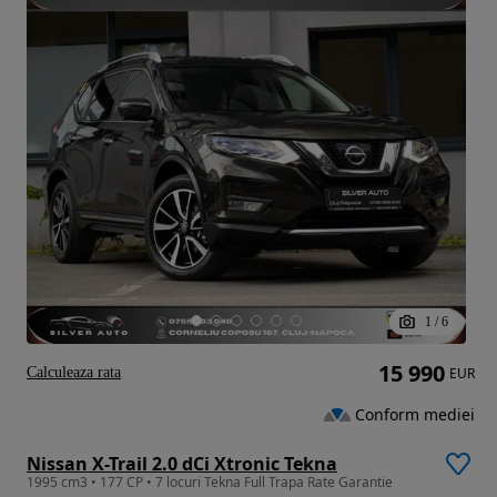
1
/
6
15 990
Calculeaza rata
EUR
Conform mediei
Nissan X-Trail 2.0 dCi Xtronic Tekna
1995 cm3 • 177 CP • 7 locuri Tekna Full Trapa Rate Garantie