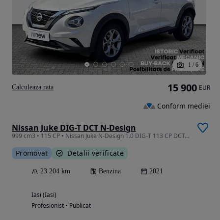
1
/
6
15 900
Calculeaza rata
EUR
Conform mediei
Nissan Juke DIG-T DCT N-Design
999 cm3 • 115 CP • Nissan Juke N-Design 1.0 DIG-T 113 CP DCT, 2WD
Promovat
Detalii verificate
23 204 km
Benzina
2021
Iasi (Iasi)
Profesionist • Publicat