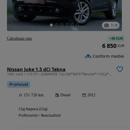
1
/
6
-
49 EUR
Calculeaza rata
6 850
EUR
Conform mediei
Nissan Juke 1.5 dCi Tekna
1461 cm3 • 110 CP • GARANTIE 12LUNI*RATE*Revizie*110Cp*Tekna*Alcantara*Navi*Camera*Keyless
Promovat
151 726 km
Diesel
2012
Cluj-Napoca (Cluj)
Profesionist • Reactualizat