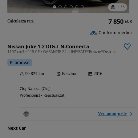
1
/
6
7 850
Calculeaza rata
EUR
Conform mediei
Nissan Juke 1.2 DIG-T N-Connecta
1197 cm3 • 115 CP • GARANTIE 24 LUNI*RATE*Revizie*Distributie*Alcantara*Navi*Camera
Promovat
99 821 km
Benzina
2016
Cluj-Napoca (Cluj)
Profesionist • Reactualizat
Vezi anunțurile
Next Car