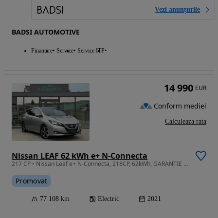
Vezi anunțurile
BADSI AUTOMOTIVE
Finantare
Service
Service ITP
14 990
EUR
Conform mediei
Calculeaza rata
Nissan LEAF 62 kWh e+ N-Connecta
217 CP • Nissan Leaf e+ N-Connecta, 218CP, 62kWh, GARANTIE 12-36 Luni
Promovat
77 108 km
Electric
2021