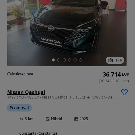
1
/
6
36 714
Calculeaza rata
EUR
(
30 342
EUR
-
net
)
Nissan Qashqai
1497 cm3 • 188 CP • Nissan Qashqai 1.5 188CP e-POWER N-Design
Promovat
5 km
Hibrid
2025
Constanta (Constanta)