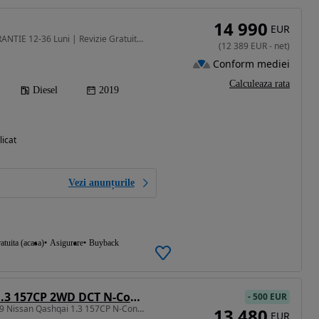
14 990
EUR
1461 cm3 • 115 CP • GARANTIE 12-36 Luni | Revizie Gratuita | Finantare | Rulaj Certificat
(
12 389
EUR
-
net
)
Conform mediei
Calculeaza rata
Diesel
2019
licat
Vezi anunțurile
atuita (acasa)
Asigurare
Buyback
Nissan Qashqai 1.3 157CP 2WD DCT N-Connecta
-
500 EUR
1332 cm3 • 157 CP • 2019 Nissan Qashqai 1.3 157CP N-Connecta / RATE FIXE / AVANS 0 /
13 480
EUR