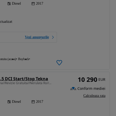
Diesel
2017
ctualizat
Vezi anunțurile
atuita (acasa)
Buyback
10 290
.5 DCI Start/Stop Tekna
EUR
1461 cm3 • 110 CP • Tekna//Revizie Gratuita//Nerulata Ro//Km Certificati//Garantie
Conform mediei
Calculeaza rata
Diesel
2017