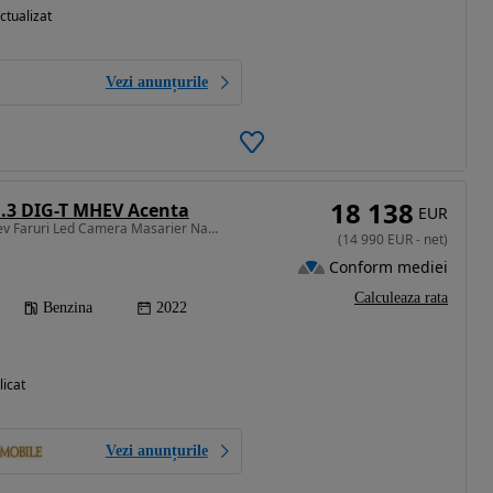
ctualizat
Vezi anunțurile
18 138
.3 DIG-T MHEV Acenta
EUR
1332 cm3 • 140 CP • Mhev Faruri Led Camera Masarier Navi Istoric la zi Garantie
(
14 990
EUR
-
net
)
Conform mediei
Calculeaza rata
Benzina
2022
licat
Vezi anunțurile