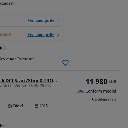
ctualizat
Vezi anunțurile
Vezi anunțurile
ILE
Service roti
Tractare auto
11 980
Nissan Qashqai 1.6 DCI Start/Stop X-TRONIC Tekna
EUR
1598 cm3 • 130 CP • 2015 Nissan Qashqai 1.6 dCi Xtronic Tekna / RATE FIXE / AVANS 0
Conform mediei
Calculeaza rata
Diesel
2015
licat