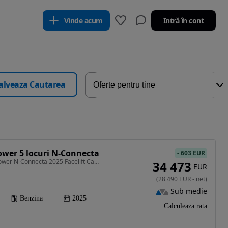
Vinde acum
Intră în cont
alveaza Cautarea
ower 5 locuri N-Connecta
-
603 EUR
1497 cm3 • 158 CP • e-Power N-Connecta 2025 Facelift Camere360 Led Ceasuri Digitale Garant
34 473
EUR
(
28 490
EUR
-
net
)
Sub medie
Benzina
2025
Calculeaza rata