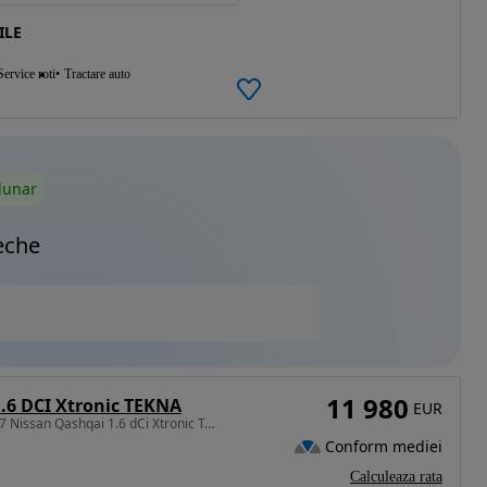
ILE
Service roti
Tractare auto
lunar
eche
11 980
.6 DCI Xtronic TEKNA
EUR
1598 cm3 • 130 CP • 2017 Nissan Qashqai 1.6 dCi Xtronic Tekna / RATE FIXE / AVANS 0 /
Conform mediei
Calculeaza rata