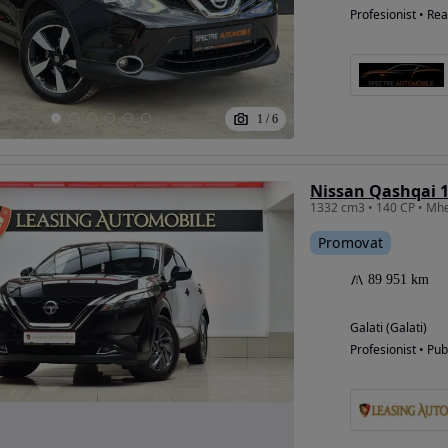
Profesionist • Rea
1
/
6
Nissan Qashqai 1
Promovat
89 951 km
Galati (Galati)
Profesionist • Pub