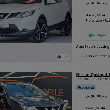
164 464 km
Braila (Braila)
Profesionist • Rea
AutoExpert Leasing
Finantare
Livrare gr
1
/
6
Nissan Qashqai 1
Promovat
202 400 km
Galati (Galati)