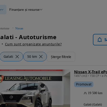
e
Finanțare și resurse
e
Finanțare
e
Instrument de evaluare a mașinii
Raport al istoricului vehiculului
ce
Blog Autovit.ro
oturisme
Nissan
anțare
alati - Autoturisme
lii verificate
S
Cum sunt organizate anunturile?
Galati
50 km
Șterge filtrele
Nissan X-Trail eP
Promovat
19 500 km
Galati (Galati)