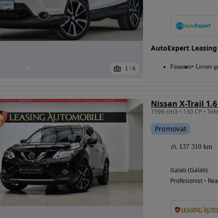
Eligibil pentru
AutoExpert Leasing
finantare
Finantare
Livrare gr
1
/
6
Nissan X-Trail 1.
Promovat
137 310 km
Galati (Galati)
Profesionist • Rea