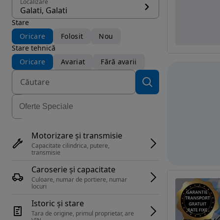
Localizare
Galati, Galati
Stare
Oricare
Folosit
Nou
Stare tehnică
Oricare
Avariat
Fără avarii
Motorizare și transmisie
Capacitate cilindrica, putere, 
transmisie
Caroserie și capacitate
Culoare, numar de portiere, numar 
locuri
Istoric și stare
Tara de origine, primul proprietar, are 