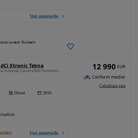
Vezi anunțurile
atuita (acasa)
Buyback
12 990
6 dCi Xtronic Tekna
EUR
1598 cm3 • 130 CP • Tekna Automat Camere360 Panoramic Piele Scaune Incalzite Carlig
Conform mediei
Calculeaza rata
Diesel
2016
ctualizat
Vezi anunțurile