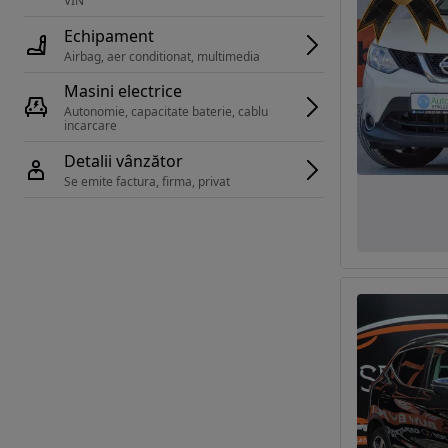
VIN 
Echipament
Airbag, aer conditionat, multimedia
Masini electrice
Autonomie, capacitate baterie, cablu 
incarcare 
Detalii vânzător
Se emite factura, firma, privat