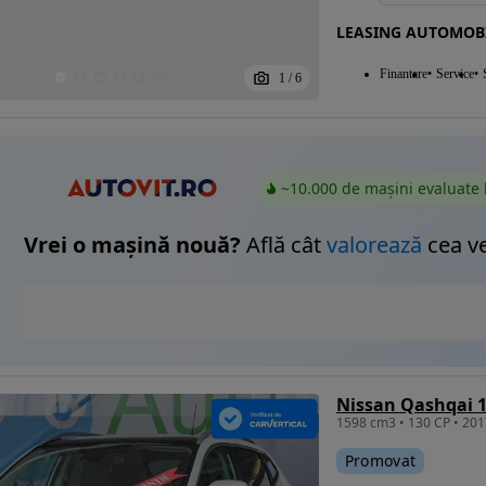
LEASING AUTOMOB
Finantare
Service
1
/
6
~10.000 de mașini evaluate 
Vrei o mașină nouă?
Află cât
valorează
cea v
Nissan Qashqai 1
Promovat