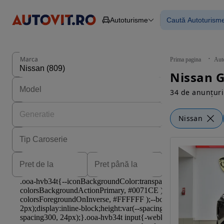
Autoturisme
Caută Autoturism
Autoturisme
Piese
Toate mașinil
Camioane
Mașinile rulat
Constructii
Mașini noi
Agro
Mașini electri
Marca
Prima pagina
Aut
Autoutilitare
Mașini cu fin
Nissan G
Motociclete
Mașini cu deta
Remorci
34 de anunțuri
Nissan