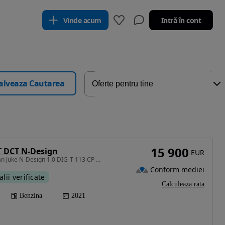
Vinde acum
Intră în cont
alveaza Cautarea
15 900
T DCT N-Design
EUR
999 cm3 • 115 CP • Nissan Juke N-Design 1.0 DIG-T 113 CP DCT, 2WD
Conform mediei
alii verificate
Calculeaza rata
Benzina
2021