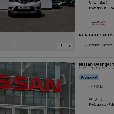
Uricani (Iasi)
Profesionist • Rea
NITRO AUTO AUTOR
Finantare
Service
1
/
6
Promovat
612 km
Iasi (Iasi)
Profesionist • Pub