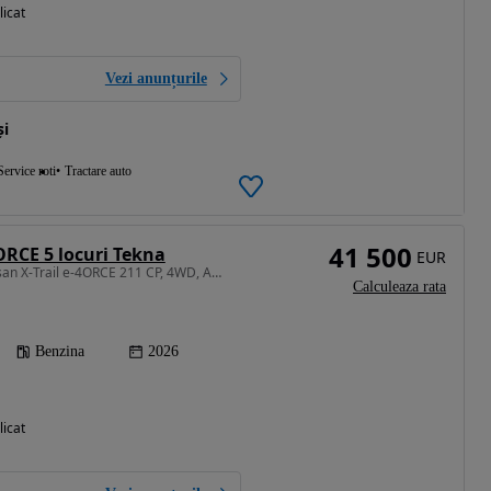
licat
Vezi anunțurile
și
Service roti
Tractare auto
41 500
ORCE 5 locuri Tekna
EUR
1497 cm3 • 158 CP • Nissan X-Trail e-4ORCE 211 CP, 4WD, Automată
Calculeaza rata
Benzina
2026
licat