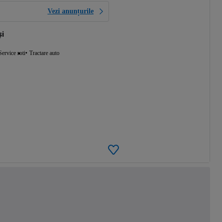
Vezi anunțurile
și
Service roti
Tractare auto