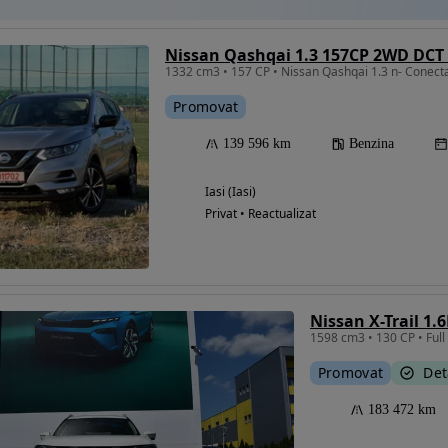
Nissan Qashqai 1.3 157CP 2WD DCT
1332 cm3 • 157 CP • Nissan Qashqai 1.3 n- Conec
Promovat
139 596 km
Benzina
Iasi (Iasi)
Privat • Reactualizat
Promovat
Det
183 472 km