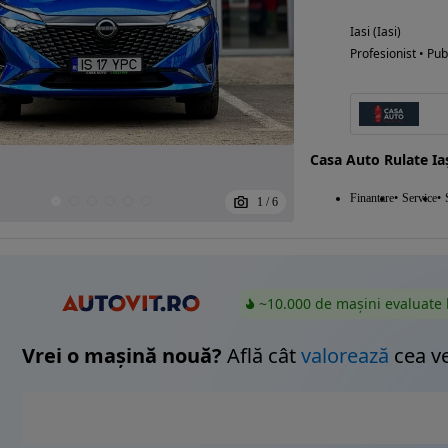
Iasi (Iasi)
Profesionist • Pub
Casa Auto Rulate Ia
Finantare
Service
1
/
6
~10.000 de mașini evaluate 
Vrei o mașină nouă?
Află cât
valorează
cea v