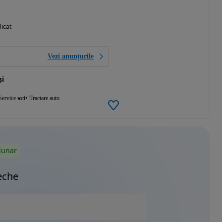
licat
Vezi anunțurile
și
Service roti
Tractare auto
lunar
eche