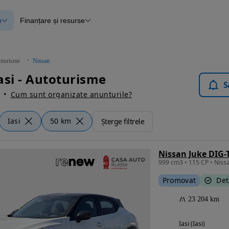
e
Finanțare și resurse
e
Finanțare
e
Instrument de evaluare a mașinii
Raport al istoricului vehiculului
ce
Blog Autovit.ro
oturisme
Nissan
anțare
asi - Autoturisme
lii verificate
S
Cum sunt organizate anunturile?
Iasi
50 km
Șterge filtrele
Nissan Juke DIG-
Promovat
Det
23 204 km
Iasi (Iasi)