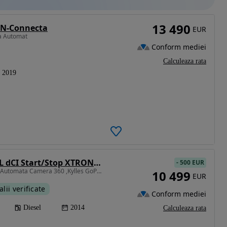
13 490
 N-Connecta
EUR
ta Automat
Conform mediei
Calculeaza rata
2019
Nissan X-Trail 1.6L dCI Start/Stop XTRONIC Tekna
-
500 EUR
1598 cm3 • 130 CP • Full Automata Camera 360 ,Kylles GoProbalitate Finantare, Garantiee!!!
10 499
EUR
alii verificate
Conform mediei
Diesel
2014
Calculeaza rata