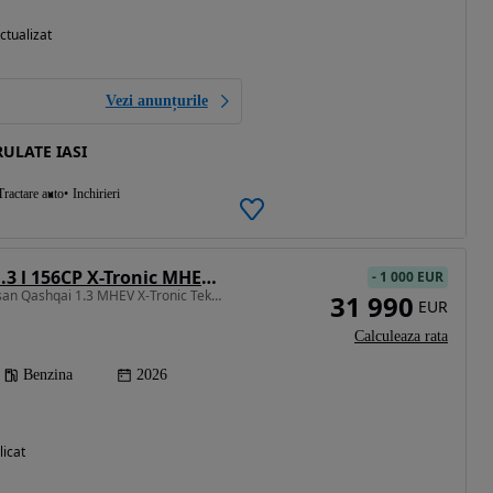
ctualizat
Vezi anunțurile
ULATE IASI
Tractare auto
Inchirieri
Nissan Qashqai 1.3 l 156CP X-Tronic MHEV Tekna
-
1 000 EUR
1332 cm3 • 156 CP • Nissan Qashqai 1.3 MHEV X-Tronic Tekna 156 CP
31 990
EUR
Calculeaza rata
Benzina
2026
licat