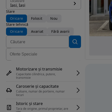
Localizare
Iasi, Iasi
Stare
Oricare
Folosit
Nou
Stare tehnică
Oricare
Avariat
Fără avarii
Motorizare și transmisie
Capacitate cilindrica, putere, 
transmisie
Caroserie și capacitate
Culoare, numar de portiere, numar 
locuri
Istoric și stare
Tara de origine, primul proprietar, are 