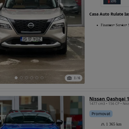
Casa Auto Rulate Ia
Eligibil pentru
Finantare
Service
finantare
1
/
6
Promovat
1 365 km