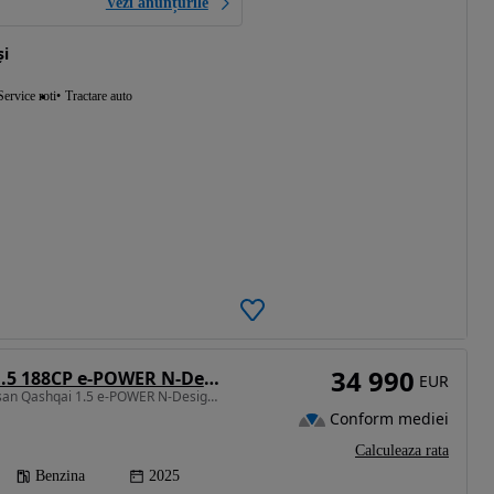
Vezi anunțurile
și
Service roti
Tractare auto
34 990
Nissan Qashqai 1.5 188CP e-POWER N-Design
EUR
1477 cm3 • 156 CP • Nissan Qashqai 1.5 e-POWER N-Design 188 CP
Conform mediei
Calculeaza rata
Benzina
2025