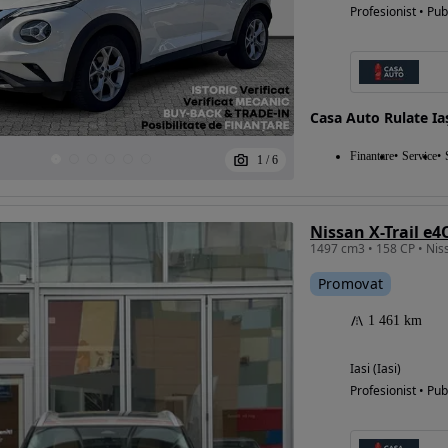
Profesionist • Pub
Casa Auto Rulate Ia
Finantare
Service
1
/
6
Nissan X-Trail e4
Promovat
1 461 km
Iasi (Iasi)
Profesionist • Pub