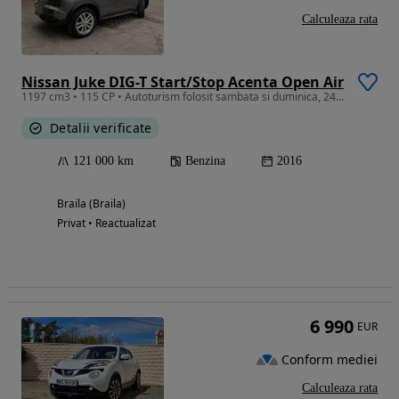
Calculeaza rata
Nissan Juke DIG-T Start/Stop Acenta Open Air
1197 cm3 • 115 CP • Autoturism folosit sambata si duminica, 24 din 24 tinut in garaj
Detalii verificate
121 000 km
Benzina
2016
Braila (Braila)
Privat • Reactualizat
6 990
EUR
Conform mediei
Calculeaza rata