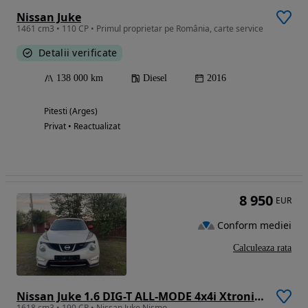
Nissan Juke
1461 cm3 • 110 CP • Primul proprietar pe România, carte service
Detalii verificate
138 000 km
Diesel
2016
Pitesti (Arges)
Privat • Reactualizat
8 950
EUR
Conform mediei
Calculeaza rata
Nissan Juke 1.6 DIG-T ALL-MODE 4x4i Xtronic Acenta
1618 cm3 • 190 CP • Nissan Juke Nismo