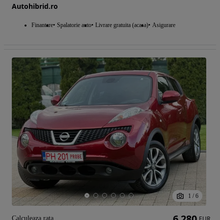
Autohibrid.ro
Finantare
Spalatorie auto
Livrare gratuita (acasa)
Asigurare
1
/
6
6 280
Calculeaza rata
EUR