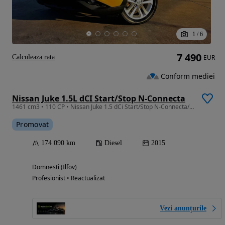
1
/
6
7 490
Calculeaza rata
EUR
Conform mediei
Nissan Juke 1.5L dCI Start/Stop N-Connecta
1461 cm3 • 110 CP • Nissan Juke 1.5 dCi Start/Stop N-Connecta/Posibilitate Rate
Promovat
174 090 km
Diesel
2015
Domnesti (Ilfov)
Profesionist • Reactualizat
Vezi anunțurile