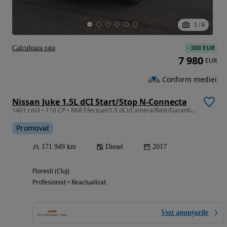
1
/
6
-
300 EUR
Calculeaza rata
7 980
EUR
Conform mediei
Nissan Juke 1.5L dCI Start/Stop N-Connecta
1461 cm3 • 110 CP • RAR Efectuat/1.5 dCi/Camera/Rate/Garantie/Revizie/
Promovat
171 949 km
Diesel
2017
Floresti (Cluj)
Profesionist • Reactualizat
Vezi anunțurile