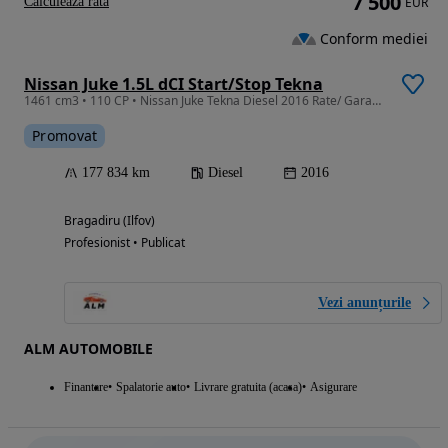
7 500
Calculeaza rata
EUR
Conform mediei
Nissan Juke 1.5L dCI Start/Stop Tekna
1461 cm3 • 110 CP • Nissan Juke Tekna Diesel 2016 Rate/ Garantie
Promovat
177 834 km
Diesel
2016
Bragadiru (Ilfov)
Profesionist • Publicat
Vezi anunțurile
ALM AUTOMOBILE
Finantare
Spalatorie auto
Livrare gratuita (acasa)
Asigurare