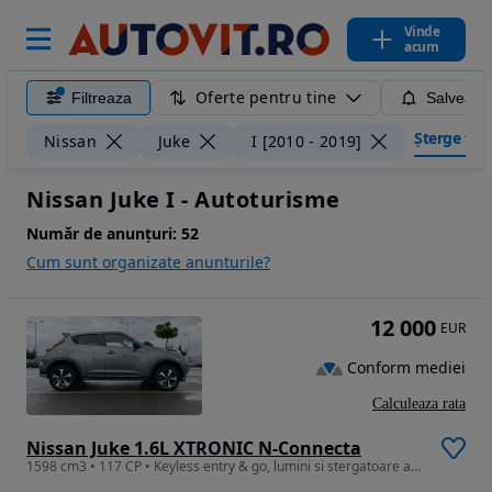
Vinde
acum
Oferte pentru tine
Filtreaza
Salveaza
Șterge filtr
Nissan
Juke
I [2010 - 2019]
Nissan Juke I - Autoturisme
Număr de anunțuri:
52
Cum sunt organizate anunturile?
12 000
EUR
Conform mediei
Calculeaza rata
Nissan Juke 1.6L XTRONIC N-Connecta
1598 cm3 • 117 CP • Keyless entry & go, lumini si stergatoare automate, senzori parcare