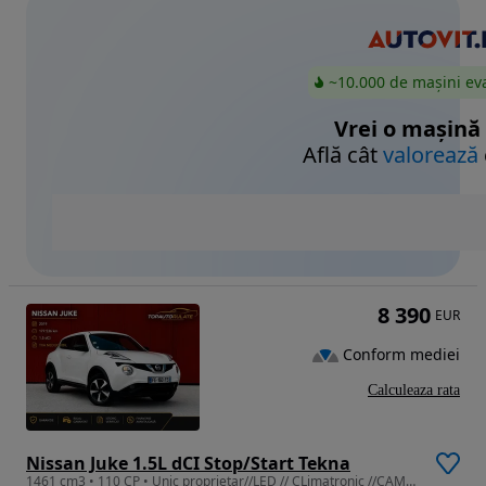
~10.000 de mașini ev
Vrei o mașină
Află cât
valorează
8 390
EUR
Conform mediei
Calculeaza rata
Nissan Juke 1.5L dCI Stop/Start Tekna
1461 cm3 • 110 CP • Unic proprietar//LED // CLimatronic //CAMERA // scaune incalzite