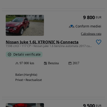
9 800
EUR
Conform mediei
Calculeaza rata
Nissan Juke 1.6L XTRONIC N-Connecta
1598 cm3 • 117 CP • Nissan juke 1.6 benzina automata 2017 cutia de viteze ca noua
Detalii verificate
97 000 km
Benzina
2017
Balan (Harghita)
Privat • Reactualizat
9 500
EUR