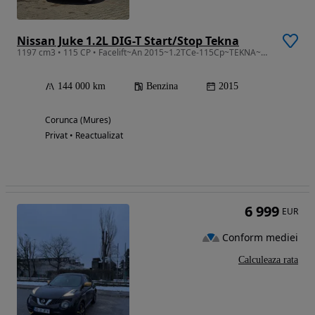
Nissan Juke 1.2L DIG-T Start/Stop Tekna
1197 cm3 • 115 CP • Facelift~An 2015~1.2TCe-115Cp~TEKNA~Xenon~Piele~Alb Perlat~Impecabil
144 000 km
Benzina
2015
Corunca (Mures)
Privat • Reactualizat
6 999
EUR
Conform mediei
Calculeaza rata