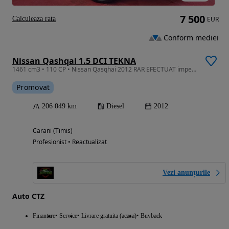
7 500
Calculeaza rata
EUR
Conform mediei
Nissan Qashqai 1.5 DCI TEKNA
1461 cm3 • 110 CP • Nissan Qasqhai 2012 RAR EFECTUAT impecabil GARANȚIE RATE RevizieGRATUI
Promovat
206 049 km
Diesel
2012
Carani (Timis)
Profesionist • Reactualizat
Vezi anunțurile
Auto CTZ
Finantare
Service
Livrare gratuita (acasa)
Buyback