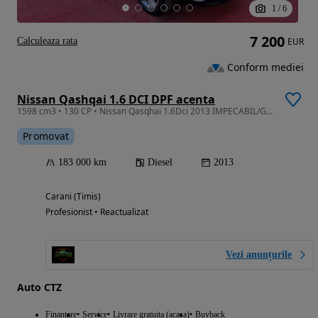
1
/
6
7 200
Calculeaza rata
EUR
Conform mediei
Nissan Qashqai 1.6 DCI DPF acenta
1598 cm3 • 130 CP • Nissan Qasqhai 1.6Dci 2013 IMPECABIL/Garanție/Finanțare/RevizieGR/Livr
Promovat
183 000 km
Diesel
2013
Carani (Timis)
Profesionist • Reactualizat
Vezi anunțurile
Auto CTZ
Finantare
Service
Livrare gratuita (acasa)
Buyback