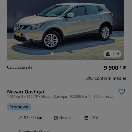
1
/
6
9 900
Calculeaza rata
EUR
Conform mediei
Nissan Qashqai
1197 cm3 • 115 CP • Nissan Qashqai - 92.000 km !!! - 1.2 benzina - 115 c.p. - 2014
Promovat
92 000 km
Benzina
2014
Dumbravita (Timis)