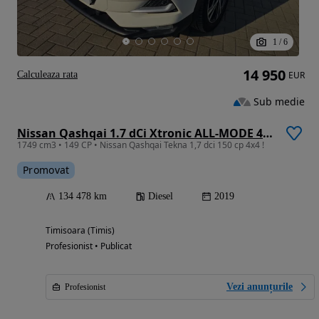
1
/
6
14 950
Calculeaza rata
EUR
Sub medie
Nissan Qashqai 1.7 dCi Xtronic ALL-MODE 4x4i TEKNA+
1749 cm3 • 149 CP • Nissan Qashqai Tekna 1,7 dci 150 cp 4x4 !
Promovat
134 478 km
Diesel
2019
Timisoara (Timis)
Profesionist • Publicat
Vezi anunțurile
Profesionist