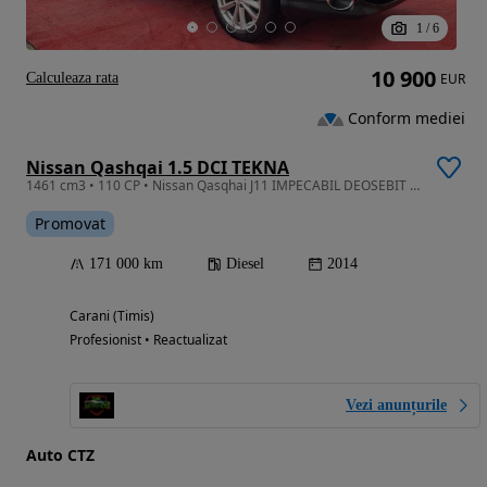
1
/
6
10 900
Calculeaza rata
EUR
Conform mediei
Nissan Qashqai 1.5 DCI TEKNA
1461 cm3 • 110 CP • Nissan Qasqhai J11 IMPECABIL DEOSEBIT Navi/Gps GARANȚIE/RevizieGR/Rate
Promovat
171 000 km
Diesel
2014
Carani (Timis)
Profesionist • Reactualizat
Vezi anunțurile
Auto CTZ