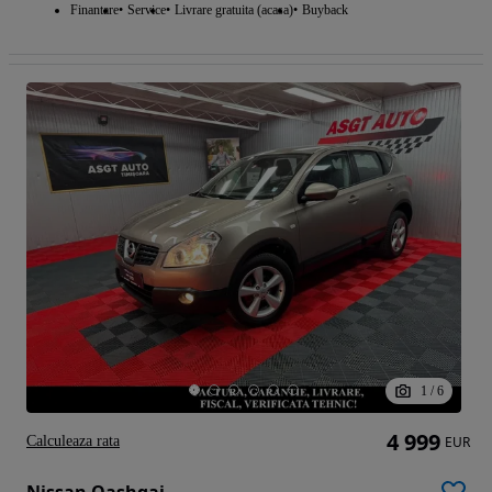
Finantare
Service
Livrare gratuita (acasa)
Buyback
1
/
6
4 999
Calculeaza rata
EUR
Nissan Qashqai