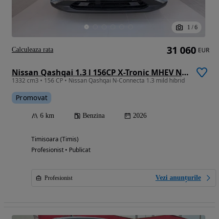
1
/
6
31 060
Calculeaza rata
EUR
Nissan Qashqai 1.3 l 156CP X-Tronic MHEV N-Connecta
1332 cm3 • 156 CP • Nissan Qashqai N-Connecta 1.3 mild hibrid
Promovat
6 km
Benzina
2026
Timisoara (Timis)
Profesionist • Publicat
Vezi anunțurile
Profesionist