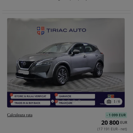
1
/
6
-
1 099 EUR
Calculeaza rata
20 800
EUR
(
17 191
EUR
-
net
)