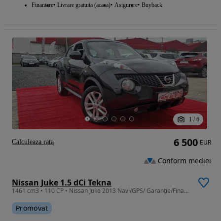
Finantare
Livrare gratuita (acasa)
Asigurare
Buyback
1
/
6
6 500
Calculeaza rata
EUR
Conform mediei
Nissan Juke 1.5 dCi Tekna
1461 cm3 • 110 CP • Nissan Juke 2013 Navi/GPS/ Garanție/Finanțare Rate/LivrareGR/RevizieGR
Promovat