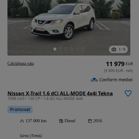
1
/
6
11 979
Calculeaza rata
EUR
(
9 900
EUR
-
net
)
Conform mediei
Nissan X-Trail 1.6 dCi ALL-MODE 4x4i Tekna
1598 cm3 • 130 CP • 1.6 dCi ALL-MODE 4x4i
Promovat
137 000 km
Diesel
2016
Giroc (Timis)