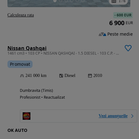
1
/
6
-
600 EUR
Calculeaza rata
6 900
EUR
Peste medie
Nissan Qashqai
1461 cm3 • 103 CP • NISSAN QASHQAI - 1.5 DIESEL - 103 C.P. - Panoramic - CAMERA - NAVY
Promovat
241 000 km
Diesel
2010
Dumbravita (Timis)
Profesionist • Reactualizat
Vezi anunțurile
OK AUTO