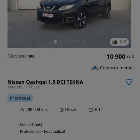
1
/
6
10 900
Calculeaza rata
EUR
Conform mediei
Nissan Qashqai 1.5 DCI TEKNA
1461 cm3 • 115 CP
Promovat
208 000 km
Diesel
2017
Giroc (Timis)
Profesionist • Reactualizat