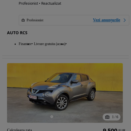
Profesionist • Reactualizat
Vezi anunțurile
Profesionist
AUTO RCS
Finantare
Livrare gratuita (acasa)
1
/
6
9 500
Calculeaza rata
EUR