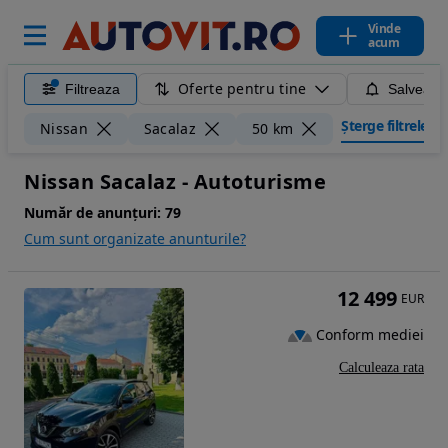
Vinde
acum
Oferte pentru tine
Filtreaza
Salveaza
Șterge filtrele
Nissan
Sacalaz
50 km
Nissan Sacalaz - Autoturisme
Număr de anunțuri:
79
Cum sunt organizate anunturile?
12 499
EUR
Conform mediei
Calculeaza rata