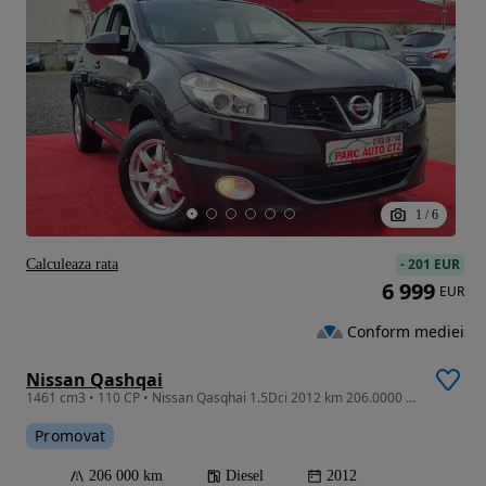
1
/
6
-
201 EUR
Calculeaza rata
6 999
EUR
Conform mediei
Nissan Qashqai
1461 cm3 • 110 CP • Nissan Qasqhai 1.5Dci 2012 km 206.0000 IMPECABIL /Garanție/ Finanțare
Promovat
206 000 km
Diesel
2012