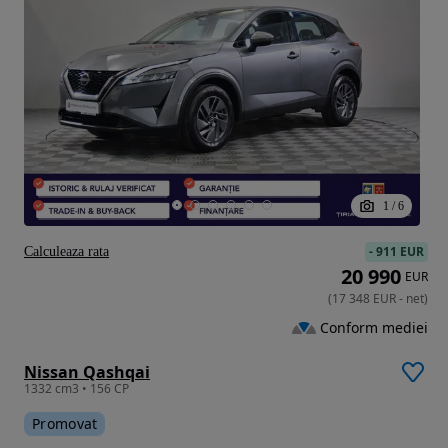
1
/
6
-
911 EUR
Calculeaza rata
20 990
EUR
(
17 348
EUR
-
net
)
Conform mediei
Nissan Qashqai
1332 cm3 • 156 CP
Promovat