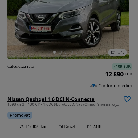
1
/
6
-
109 EUR
Calculeaza rata
12 890
EUR
Conform mediei
Nissan Qashqai 1.6 DCI N-Connecta
1598 cm3 • 130 CP • 1.6DCI/Euro6/LED/Navi/Clima/Panoramic/Jante R18
Promovat
147 850 km
Diesel
2018