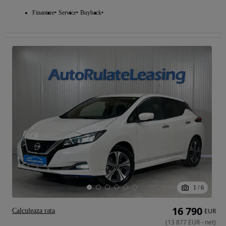
Finantare
Service
Buyback
1
/
6
16 790
Calculeaza rata
EUR
(
13 877
EUR
-
net
)