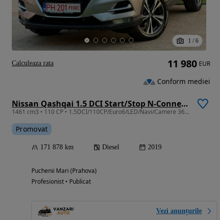
1
/
6
11 980
Calculeaza rata
EUR
Conform mediei
Nissan Qashqai 1.5 DCI Start/Stop N-Connecta
1461 cm3 • 110 CP • 1.5DCI/110CP/Euro6/LED/Navi/Camere 360/Jante Aliaj
Promovat
171 878 km
Diesel
2019
Puchenii Mari (Prahova)
Profesionist • Publicat
Vezi anunțurile