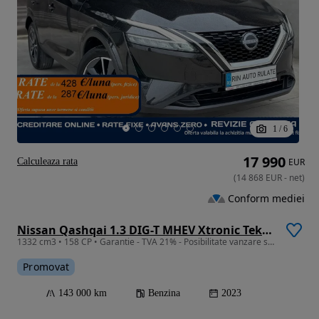
1
/
6
17 990
Calculeaza rata
EUR
(
14 868
EUR
-
net
)
Conform mediei
Nissan Qashqai 1.3 DIG-T MHEV Xtronic Tekna
1332 cm3 • 158 CP • Garantie - TVA 21% - Posibilitate vanzare si in RATE Credit Leasing
Promovat
143 000 km
Benzina
2023