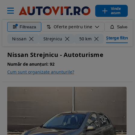
Vinde
acum
Oferte pentru tine
Filtreaza
Salveaza
Șterge filtrele
Nissan
Strejnicu
50 km
Nissan Strejnicu - Autoturisme
Număr de anunțuri:
92
Cum sunt organizate anunturile?