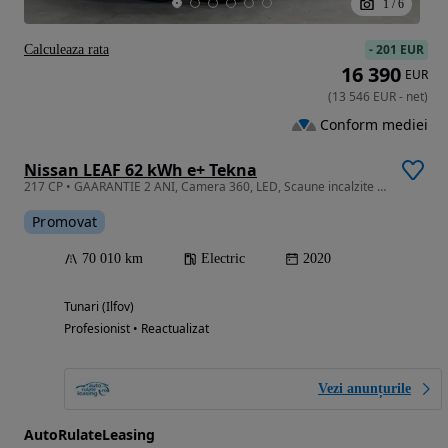
1
/
6
-
201 EUR
Calculeaza rata
16 390
EUR
(
13 546
EUR
-
net
)
Conform mediei
Nissan LEAF 62 kWh e+ Tekna
217 CP • GAARANTIE 2 ANI, Camera 360, LED, Scaune incalzite fata-spate
Promovat
70 010 km
Electric
2020
Tunari (Ilfov)
Profesionist • Reactualizat
Vezi anunțurile
AutoRulateLeasing