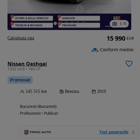
1
/
6
15 990
Calculeaza rata
EUR
Conform mediei
Nissan Qashqai
1332 cm3 • 160 CP
Promovat
145 515 km
Benzina
2019
Bucuresti (Bucuresti)
Profesionist • Publicat
Vezi anunțurile