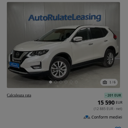
1
/
6
-
201 EUR
Calculeaza rata
15 590
EUR
(
12 885
EUR
-
net
)
Conform mediei