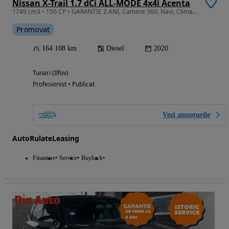
Nissan X-Trail 1.7 dCi ALL-MODE 4x4i Acenta
1749 cm3 • 150 CP • GARANTIE 2 ANI, Camere 360, Navi, Clima, Pilot automat
Promovat
164 108 km
Diesel
2020
Tunari (Ilfov)
Profesionist • Publicat
Vezi anunțurile
AutoRulateLeasing
Finantare
Service
Buyback