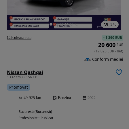
1
/
6
-
1 390 EUR
Calculeaza rata
20 600
EUR
(
17 025
EUR
-
net
)
Conform mediei
Nissan Qashqai
1332 cm3 • 156 CP
Promovat
49 925 km
Benzina
2022
Bucuresti (Bucuresti)
Profesionist • Publicat