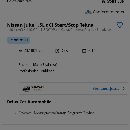
6 280
Calculeaza rata
EUR
Conform mediei
Nissan Juke 1.5L dCI Start/Stop Tekna
1461 cm3 • 110 CP • 1.5DCI/Piele/Navi/Camera/Scanue Incalzite
Promovat
207 001 km
Diesel
2014
Puchenii Mari (Prahova)
Profesionist • Publicat
Vezi anunțurile
Delux Cez Automobile
Finantare
Livrare gratuita (acasa)
Asigurare
Buyback