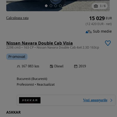
1
/
6
15 029
Calculeaza rata
EUR
(
12 420
EUR
-
net
)
Sub medie
Nissan Navara Double Cab Visia
2298 cm3 • 163 CP • Nissan Navara Double Cab 4x4 2.3D 163cp
Promovat
167 083 km
Diesel
2019
Bucuresti (Bucuresti)
Profesionist • Reactualizat
Vezi anunțurile
ASKKAR