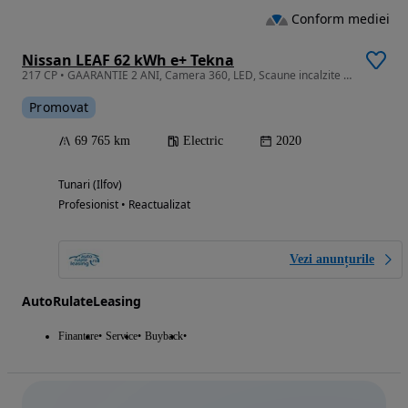
Conform mediei
Nissan LEAF 62 kWh e+ Tekna
217 CP • GAARANTIE 2 ANI, Camera 360, LED, Scaune incalzite fata-spate
Promovat
69 765 km
Electric
2020
Tunari (Ilfov)
Profesionist • Reactualizat
Vezi anunțurile
AutoRulateLeasing
Finantare
Service
Buyback