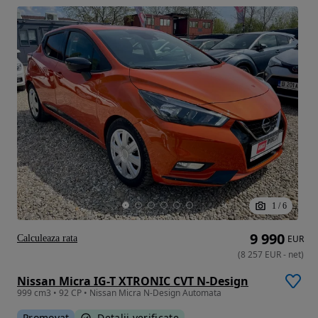
1
/
6
9 990
Calculeaza rata
EUR
(
8 257
EUR
-
net
)
Nissan Micra IG-T XTRONIC CVT N-Design
999 cm3 • 92 CP • Nissan Micra N-Design Automata
Promovat
Detalii verificate