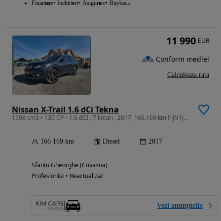
Finantare
Inchirieri
Asigurare
Buyback
11 990
EUR
Conform mediei
Calculeaza rata
Nissan X-Trail 1.6 dCi Tekna
1598 cm3 • 130 CP • 1.6 dCI , 7 locuri , 2017, 166.169 km !!-JN1JCAT32U0052569
166 169 km
Diesel
2017
Sfantu Gheorghe (Covasna)
Profesionist • Reactualizat
Vezi anunțurile