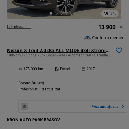
1
/
6
13 900
Calculeaza rata
EUR
Conform mediei
Nissan X-Trail 2.0 dCi ALL-MODE 4x4i Xtronic Tekna
1995 cm3 • 177 CP • // 7 Locuri / 4X4 / Automat / RAR / Garantie / Numere PROVIZORII //
175 000 km
Diesel
2017
Brasov (Brasov)
Profesionist • Reactualizat
Vezi anunțurile
KRON AUTO PARK BRAȘOV