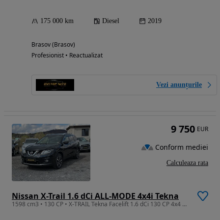
175 000 km
Diesel
2019
Brasov (Brasov)
Profesionist • Reactualizat
Vezi anunțurile
9 750
EUR
Conform mediei
Calculeaza rata
Nissan X-Trail 1.6 dCi ALL-MODE 4x4i Tekna
1598 cm3 • 130 CP • X-TRAIL Tekna Facelift 1.6 dCi 130 CP 4x4 X-Tronic EURO5 Rate/Garantie