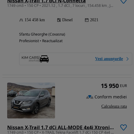
Nissan X-Trail 1.7 dCi N-Connecta
1749 cm3 • 150 CP • 2021.12 , 1.7 dCI , 7 locuri , 154.458 km , JN1JHAT32U0022851
154 458 km
Diesel
2021
Sfantu Gheorghe (Covasna)
Profesionist • Reactualizat
Vezi anunțurile
15 950
EUR
Conform mediei
Calculeaza rata
Nissan X-Trail 1.7 dCi ALL-MODE 4x4i Xtronic Tekna
1749 cm3 • 150 CP • X-TRAIL Tekna Facelift 1.7 dCi 150 CP 4x4 X-Tronic EURO6 Rate/Garantie