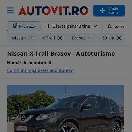
Vinde
acum
Oferte pentru tine
Filtreaza
Salveaza
Șt
Nissan
X-Trail
Brasov
50 km
Nissan X-Trail Brasov - Autoturisme
Număr de anunțuri:
6
Cum sunt organizate anunturile?