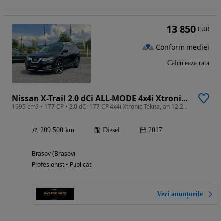
13 850
EUR
Conform mediei
Calculeaza rata
Nissan X-Trail 2.0 dCi ALL-MODE 4x4i Xtronic Tekna
1995 cm3 • 177 CP • 2.0 dCi 177 CP 4x4i Xtronic Tekna, an 12.2017 EURO 6 RATE SI GARANTIE
209 500 km
Diesel
2017
Brasov (Brasov)
Profesionist • Publicat
Vezi anunțurile