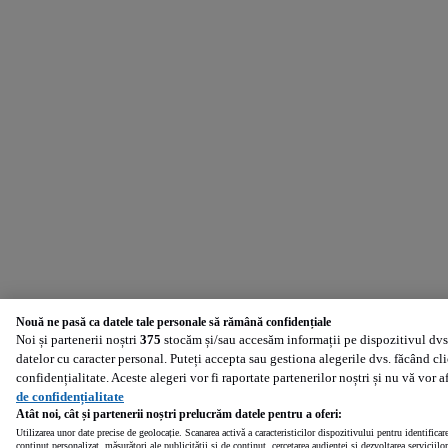
Nouă ne pasă ca datele tale personale să rămână confidențiale
Noi și partenerii noștri
375
stocăm și/sau accesăm informații pe dispozitivul dvs.
datelor cu caracter personal. Puteți accepta sau gestiona alegerile dvs. făcând cl
confidențialitate. Aceste alegeri vor fi raportate partenerilor noștri și nu vă vor 
de confidențialitate
Atât noi, cât și partenerii noștri prelucrăm datele pentru a oferi:
Utilizarea unor date precise de geolocație. Scanarea activă a caracteristicilor dispozitivului pentru identificar
conținut personalizat, măsurători ale publicității și de conținut, cercetarea audienței și dezvoltarea serviciilor